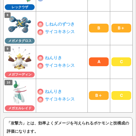
レックウザ
しねんのずつき
B
B＋
サイコキネシス
メガメタグロス
ねんりき
A
C
サイコキネシス
メガフーディン
ねんりき
B＋
C
サイコキネシス
メガエルレイド
「攻撃力」とは、効率よくダメージを与えられるポケモンと技構成の
評価になります。