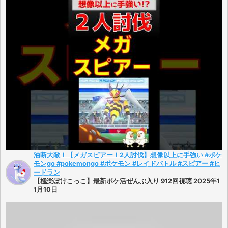
油断大敵！【メガスピアー！2人討伐】想像以上に手強い #ポケ
モンgo #pokemongo #ポケモン #レイドバトル #スピアー #ヒ
ードラン
【極楽ぽけこっこ】最新ポケ活ぜんぶ入り 912回視聴 2025年1
1月10日