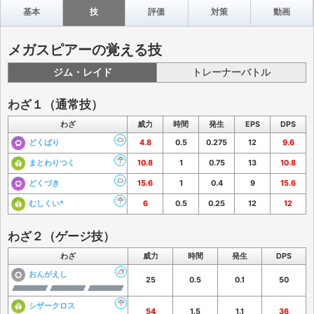
基本
技
評価
対策
動画
メガスピアーの覚える技
ジム・レイド
トレーナーバトル
わざ１（通常技）
わざ
威力
時間
発生
EPS
DPS
どくばり
4.8
0.5
0.275
12
9.6
まとわりつく
10.8
1
0.75
13
10.8
どくづき
15.6
1
0.4
9
15.6
むしくい*
6
0.5
0.25
12
12
わざ２（ゲージ技）
わざ
威力
時間
発生
DPS
おんがえし
25
0.5
0.1
50
シザークロス
54
1.5
1.1
36