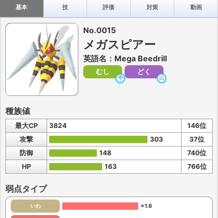
基本
技
評価
対策
動画
No.0015
メガスピアー
英語名：Mega Beedrill
むし
どく
種族値
最大CP
3824
146位
攻撃
303
37位
防御
148
740位
HP
163
766位
弱点タイプ
いわ
×1.6