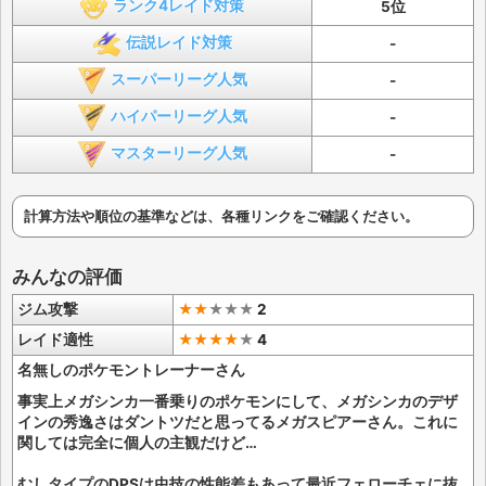
ランク4レイド対策
5位
伝説レイド対策
-
スーパーリーグ人気
-
ハイパーリーグ人気
-
マスターリーグ人気
-
計算方法や順位の基準などは、各種リンクをご確認ください。
みんなの評価
ジム攻撃
★★
★
★
★
2
レイド適性
★★★★
★
4
名無しのポケモントレーナーさん
事実上メガシンカ一番乗りのポケモンにして、メガシンカのデザ
インの秀逸さはダントツだと思ってるメガスピアーさん。これに
関しては完全に個人の主観だけど…
むしタイプのDPSは虫技の性能差もあって最近フェローチェに抜