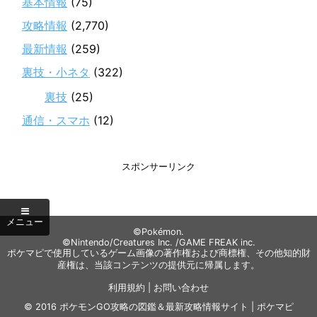
基本情報
(75)
攻略情報
(2,770)
最新情報
(259)
裏技・小ネタ
(322)
裏技
(25)
通信・スマホ
(12)
スポンサーリンク
©Pokémon.
©Nintendo/Creatures Inc. /GAME FREAK inc.
ポケマピで使用しているゲーム画像の著作権および商標権、その他知的財
産権は、当該コンテンツの提供元に帰属します。
利用規約
|
お問い合わせ
© 2016
ポケモンGO攻略の図鑑＆最新攻略情報サイト | ポケマピ