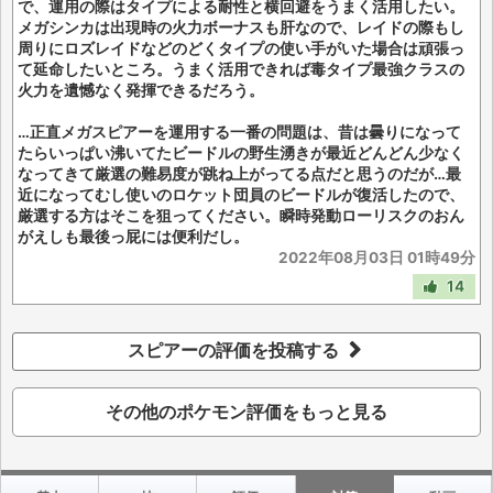
で、運用の際はタイプによる耐性と横回避をうまく活用したい。
メガシンカは出現時の火力ボーナスも肝なので、レイドの際もし
周りにロズレイドなどのどくタイプの使い手がいた場合は頑張っ
て延命したいところ。うまく活用できれば毒タイプ最強クラスの
火力を遺憾なく発揮できるだろう。
…正直メガスピアーを運用する一番の問題は、昔は曇りになって
たらいっぱい沸いてたビードルの野生湧きが最近どんどん少なく
なってきて厳選の難易度が跳ね上がってる点だと思うのだが…最
近になってむし使いのロケット団員のビードルが復活したので、
厳選する方はそこを狙ってください。瞬時発動ローリスクのおん
がえしも最後っ屁には便利だし。
2022年08月03日 01時49分
14
スピアーの評価を投稿する
その他のポケモン評価をもっと見る