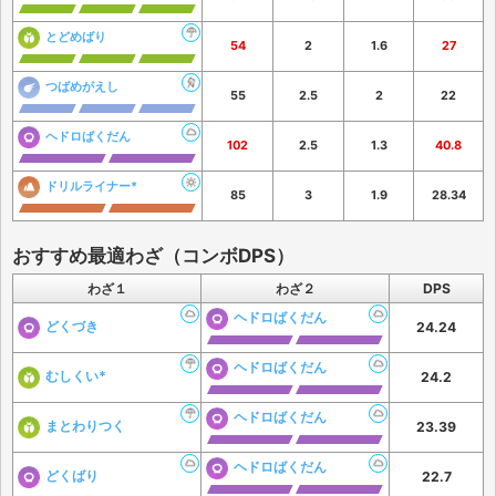
とどめばり
54
2
1.6
27
つばめがえし
55
2.5
2
22
ヘドロばくだん
102
2.5
1.3
40.8
ドリルライナー*
85
3
1.9
28.34
おすすめ最適わざ（コンボDPS）
わざ１
わざ２
DPS
ヘドロばくだん
どくづき
24.24
ヘドロばくだん
むしくい*
24.2
ヘドロばくだん
まとわりつく
23.39
ヘドロばくだん
どくばり
22.7