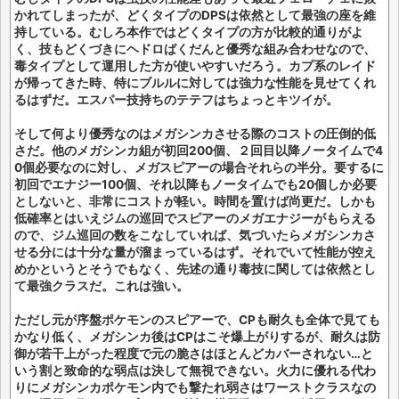
かれてしまったが、どくタイプのDPSは依然として最強の座を維
持している。むしろ本作ではどくタイプの方が比較的通りがよ
く、技もどくづきにヘドロばくだんと優秀な組み合わせなので、
毒タイプとして運用した方が使いやすいだろう。カプ系のレイド
が帰ってきた時、特にブルルに対しては強力な性能を見せてくれ
るはずだ。エスパー技持ちのテテフはちょっとキツイが。
そして何より優秀なのはメガシンカさせる際のコストの圧倒的低
さだ。他のメガシンカ組が初回200個、２回目以降ノータイムで4
0個必要なのに対し、メガスピアーの場合それらの半分。要するに
初回でエナジー100個、それ以降もノータイムでも20個しか必要
としないと、非常にコストが軽い。時間を置けば尚更だ。しかも
低確率とはいえジムの巡回でスピアーのメガエナジーがもらえる
ので、ジム巡回の数をこなしていれば、気づいたらメガシンカさ
せる分には十分な量が溜まっているはず。それでいて性能が控え
めかというとそうでもなく、先述の通り毒技に関しては依然とし
て最強クラスだ。これは強い。
ただし元が序盤ポケモンのスピアーで、CPも耐久も全体で見ても
かなり低く、メガシンカ後はCPはこそ爆上がりするが、耐久は防
御が若干上がった程度で元の脆さはほとんどカバーされない…と
いう割と致命的な弱点は決して無視できない。火力に優れる代わ
りにメガシンカポケモン内でも撃たれ弱さはワーストクラスなの