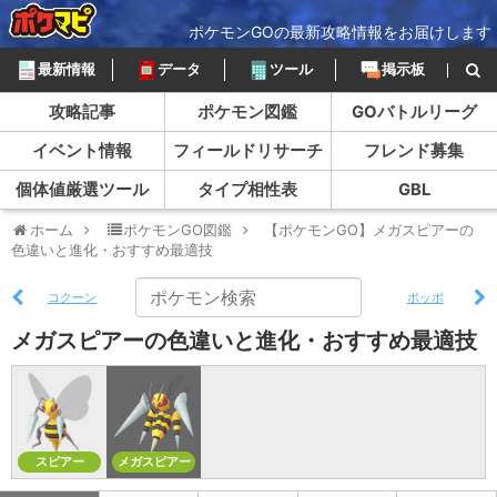
ポケモンGOの最新攻略情報をお届けします
最新情報
データ
ツール
掲示板
攻略記事
ポケモン図鑑
GOバトルリーグ
イベント情報
フィールドリサーチ
フレンド募集
個体値厳選ツール
タイプ相性表
GBL
ホーム
ポケモンGO図鑑
【ポケモンGO】メガスピアーの
色違いと進化・おすすめ最適技
コクーン
ポッポ
メガスピアーの色違いと進化・おすすめ最適技
スピアー
メガスピアー