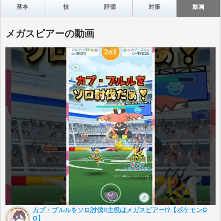
基本
技
評価
対策
動画
メガスピアーの動画
カプ・ブルルをソロ討伐!!主役はメガスピアー⁉【ポケモンG
O】