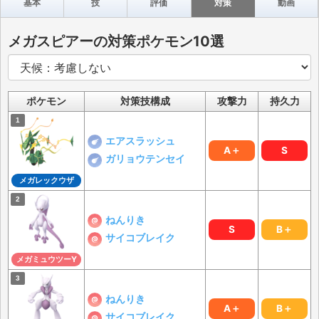
基本
技
評価
対策
動画
メガスピアーの対策ポケモン10選
ポケモン
対策技構成
攻撃力
持久力
エアスラッシュ
A＋
S
ガリョウテンセイ
メガレックウザ
ねんりき
S
B＋
サイコブレイク
メガミュウツーY
ねんりき
A＋
B＋
サイコブレイク