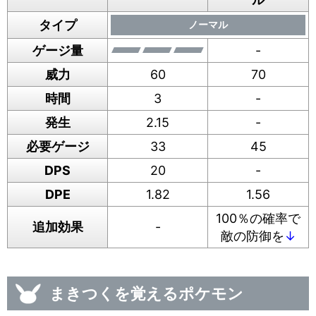
タイプ
ノーマル
ゲージ量
-
威力
60
70
時間
3
-
発生
2.15
-
必要ゲージ
33
45
DPS
20
-
DPE
1.82
1.56
100％の確率で
追加効果
-
敵の防御を
↓
まきつくを覚えるポケモン