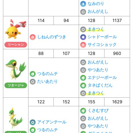
なみのり
おんがえし
114
94
128
1137
まきつく
しねんのずつき
シャドーボール
サイコショック
リーシャン
88
107
128
960
おんがえし
やつあたり
つるのムチ
エナジーボール
たいあたり
タネばくだん
ツタージャ
まきつく
122
152
155
1629
くさむすび
おんがえし
アイアンテール
やつあたり
つるのムチ