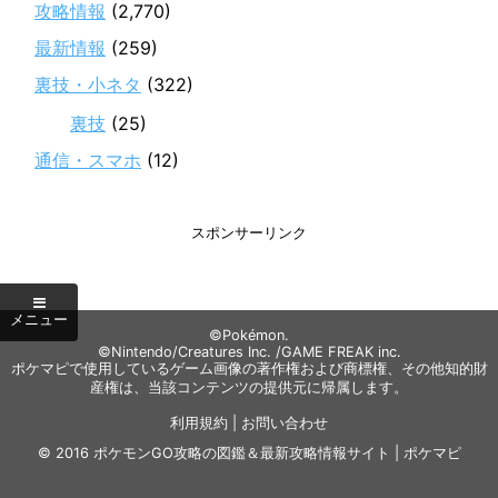
攻略情報
(2,770)
最新情報
(259)
裏技・小ネタ
(322)
裏技
(25)
通信・スマホ
(12)
スポンサーリンク
©Pokémon.
©Nintendo/Creatures Inc. /GAME FREAK inc.
ポケマピで使用しているゲーム画像の著作権および商標権、その他知的財
産権は、当該コンテンツの提供元に帰属します。
利用規約
|
お問い合わせ
© 2016
ポケモンGO攻略の図鑑＆最新攻略情報サイト | ポケマピ