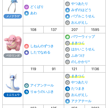
やつあたり
どくばり
みずのはどう
あわ
バブルこうせん
メノクラゲ
おんがえし
108
137
207
1595
パワーウィップ
まきつく
しねんのずつき
はかいこうせん
したでなめる
ふみつけ
ベロリンガ
のしかかり*
119
91
121
1136
まきつく
やつあたり
アイアンテール
たつまき
りゅうのいぶき
おんがえし
ミニリュウ
アクアテール