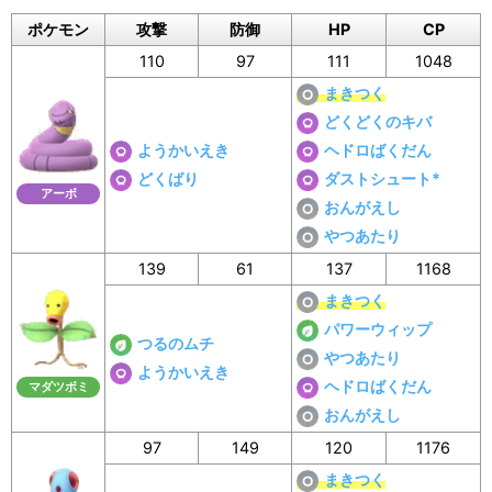
ポケモン
攻撃
防御
HP
CP
110
97
111
1048
まきつく
どくどくのキバ
ようかいえき
ヘドロばくだん
どくばり
ダストシュート*
アーボ
おんがえし
やつあたり
139
61
137
1168
まきつく
パワーウィップ
つるのムチ
やつあたり
ようかいえき
ヘドロばくだん
マダツボミ
おんがえし
97
149
120
1176
まきつく