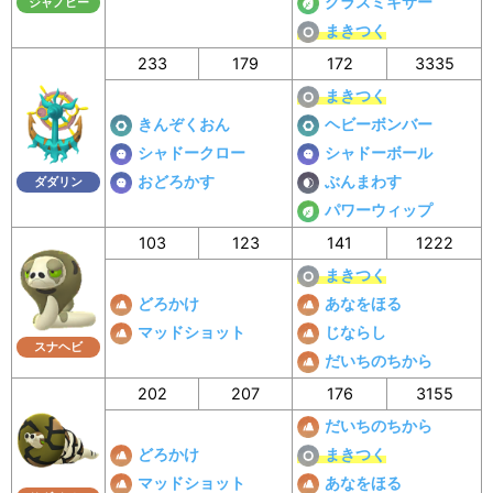
グラスミキサー
ジャノビー
まきつく
233
179
172
3335
まきつく
きんぞくおん
ヘビーボンバー
シャドークロー
シャドーボール
おどろかす
ぶんまわす
ダダリン
パワーウィップ
103
123
141
1222
まきつく
どろかけ
あなをほる
マッドショット
じならし
スナヘビ
だいちのちから
202
207
176
3155
だいちのちから
どろかけ
まきつく
マッドショット
あなをほる