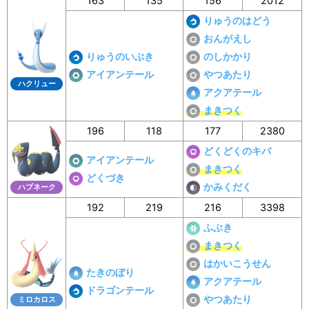
163
135
156
2012
りゅうのはどう
おんがえし
りゅうのいぶき
のしかかり
アイアンテール
やつあたり
ハクリュー
アクアテール
まきつく
196
118
177
2380
どくどくのキバ
アイアンテール
まきつく
どくづき
かみくだく
ハブネーク
192
219
216
3398
ふぶき
まきつく
はかいこうせん
たきのぼり
アクアテール
ドラゴンテール
やつあたり
ミロカロス