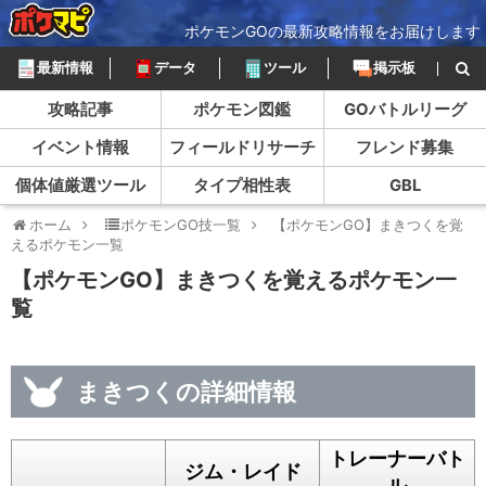
ポケモンGOの最新攻略情報をお届けします
最新情報
データ
ツール
掲示板
攻略記事
ポケモン図鑑
GOバトルリーグ
イベント情報
フィールドリサーチ
フレンド募集
個体値厳選ツール
タイプ相性表
GBL
ホーム
ポケモンGO技一覧
【ポケモンGO】まきつくを覚
えるポケモン一覧
【ポケモンGO】まきつくを覚えるポケモン一
覧
まきつくの詳細情報
トレーナーバト
ジム・レイド
ル