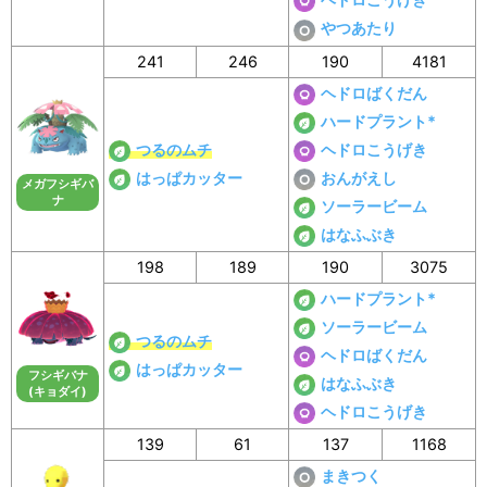
やつあたり
241
246
190
4181
ヘドロばくだん
ハードプラント*
つるのムチ
ヘドロこうげき
はっぱカッター
おんがえし
メガフシギバ
ナ
ソーラービーム
はなふぶき
198
189
190
3075
ハードプラント*
ソーラービーム
つるのムチ
ヘドロばくだん
はっぱカッター
フシギバナ
はなふぶき
(キョダイ)
ヘドロこうげき
139
61
137
1168
まきつく