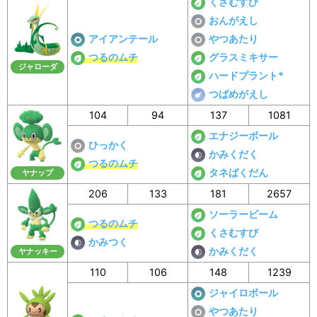
くさむすび
おんがえし
アイアンテール
やつあたり
つるのムチ
グラスミキサー
ジャローダ
ハードプラント*
つばめがえし
104
94
137
1081
エナジーボール
ひっかく
かみくだく
つるのムチ
タネばくだん
ヤナップ
206
133
181
2657
ソーラービーム
つるのムチ
くさむすび
かみつく
かみくだく
ヤナッキー
110
106
148
1239
ジャイロボール
やつあたり