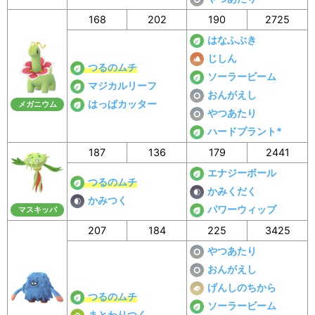
168
202
190
2725
はなふぶき
じしん
つるのムチ
ソーラービーム
マジカルリーフ
おんがえし
はっぱカッター
メガニウム
やつあたり
ハードプラント*
187
136
179
2441
エナジーボール
つるのムチ
かみくだく
かみつく
パワーウィップ
マスキッパ
207
184
225
3425
やつあたり
おんがえし
げんしのちから
つるのムチ
ソーラービーム
まとわりつく