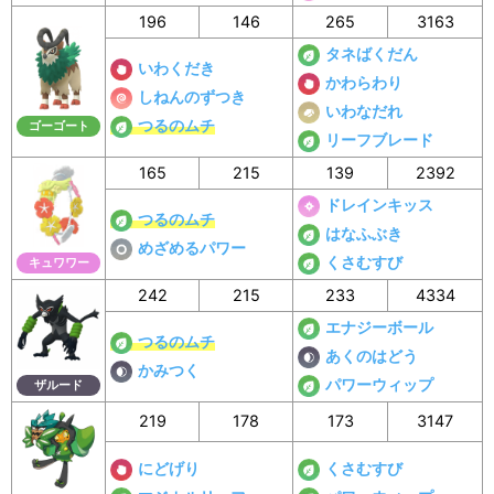
196
146
265
3163
タネばくだん
いわくだき
かわらわり
しねんのずつき
いわなだれ
つるのムチ
ゴーゴート
リーフブレード
165
215
139
2392
ドレインキッス
つるのムチ
はなふぶき
めざめるパワー
くさむすび
キュワワー
242
215
233
4334
エナジーボール
つるのムチ
あくのはどう
かみつく
パワーウィップ
ザルード
219
178
173
3147
にどげり
くさむすび