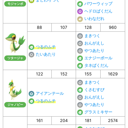
パワーウィップ
モジャンボ
ヘドロばくだん
いわなだれ
88
107
128
960
まきつく
おんがえし
つるのムチ
やつあたり
たいあたり
エナジーボール
ツタージャ
タネばくだん
122
152
155
1629
まきつく
くさむすび
アイアンテール
おんがえし
つるのムチ
やつあたり
ジャノビー
グラスミキサー
161
204
181
2574