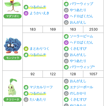
パワーウィップ
つるのムチ
やつあたり
ようかいえき
ヘドロばくだん
マダツボミ
おんがえし
183
169
163
2530
ソーラービーム
ヘドロばくだん
まとわりつく
くさむすび
つるのムチ
おんがえし
モンジャラ
やつあたり
パワーウィップ*
92
122
128
1057
おんがえし
マジカルリーフ
エナジーボール
つるのムチ
のしかかり
たいあたり
くさむすび
チコリータ
やつあたり