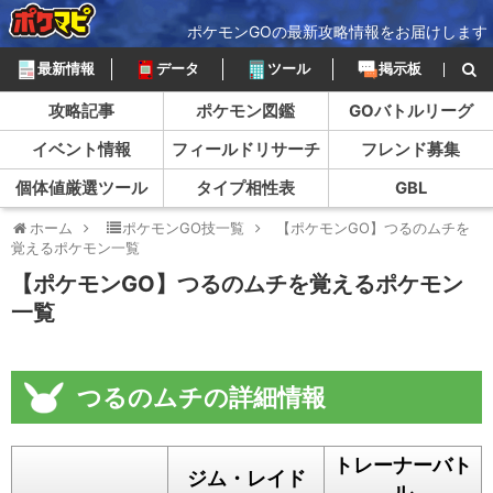
ポケモンGOの最新攻略情報をお届けします
最新情報
データ
ツール
掲示板
攻略記事
ポケモン図鑑
GOバトルリーグ
イベント情報
フィールドリサーチ
フレンド募集
個体値厳選ツール
タイプ相性表
GBL
ホーム
ポケモンGO技一覧
【ポケモンGO】つるのムチを
覚えるポケモン一覧
【ポケモンGO】つるのムチを覚えるポケモン
一覧
つるのムチの詳細情報
トレーナーバト
ジム・レイド
ル