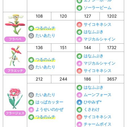
ソーラービーム
108
120
127
1202
サイコキネシス
つるのムチ
はなふぶき
たいあたり
マジカルシャイン
フラベベ
136
151
144
1732
はなふぶき
つるのムチ
マジカルシャイン
たいあたり
サイコキネシス
フラエッテ
212
244
186
3657
はなふぶき
たいあたり
ムーンフォース
はっぱカッター
ひやみず*
ようせいのかぜ
くさわけ
フラージェス
つるのムチ
サイコキネシス
チャームボイス