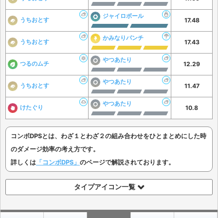
ジャイロボール
うちおとす
17.48
かみなりパンチ
うちおとす
17.43
やつあたり
つるのムチ
12.29
やつあたり
うちおとす
11.47
やつあたり
けたぐり
10.8
コンボDPSとは、わざ１とわざ２の組み合わせをひとまとめにした時
のダメージ効率の考え方です。
詳しくは
「コンボDPS」
のページで解説されております。
タイプアイコン一覧