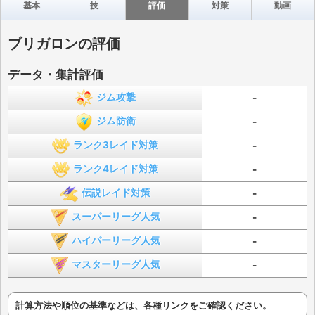
基本
技
評価
対策
動画
ブリガロンの評価
データ・集計評価
ジム攻撃
-
ジム防衛
-
ランク3レイド対策
-
ランク4レイド対策
-
伝説レイド対策
-
スーパーリーグ人気
-
ハイパーリーグ人気
-
マスターリーグ人気
-
計算方法や順位の基準などは、各種リンクをご確認ください。