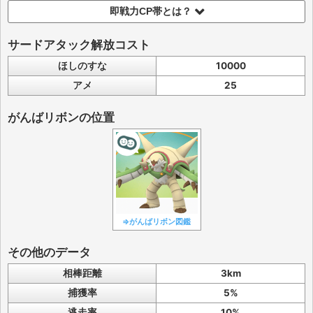
即戦力CP帯とは？
サードアタック解放コスト
ほしのすな
10000
アメ
25
がんばリボンの位置
⇒がんばリボン図鑑
その他のデータ
相棒距離
3km
捕獲率
5%
逃走率
10%