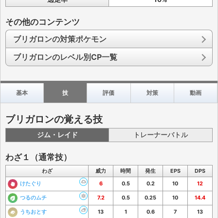
その他のコンテンツ
ブリガロンの対策ポケモン
ブリガロンのレベル別CP一覧
基本
技
評価
対策
動画
ブリガロンの覚える技
ジム・レイド
トレーナーバトル
わざ１（通常技）
わざ
威力
時間
発生
EPS
DPS
けたぐり
6
0.5
0.2
10
12
つるのムチ
7.2
0.5
0.25
10
14.4
うちおとす
13
1
0.6
7
13