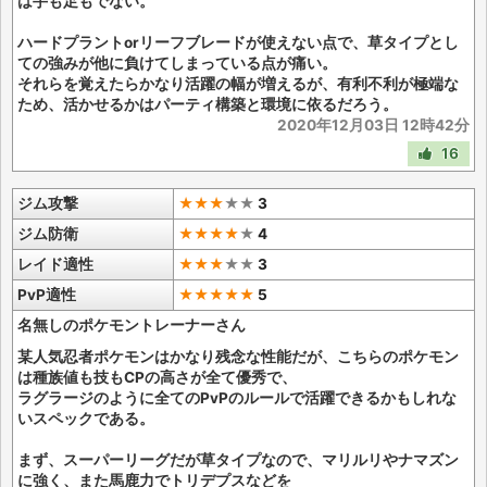
は手も足もでない。
ハードプラントorリーフブレードが使えない点で、草タイプとし
ての強みが他に負けてしまっている点が痛い。
それらを覚えたらかなり活躍の幅が増えるが、有利不利が極端な
ため、活かせるかはパーティ構築と環境に依るだろう。
2020年12月03日 12時42分
16
ジム攻撃
★★★
★
★
3
ジム防衛
★★★★
★
4
レイド適性
★★★
★
★
3
PvP適性
★★★★★
5
名無しのポケモントレーナーさん
某人気忍者ポケモンはかなり残念な性能だが、こちらのポケモン
は種族値も技もCPの高さが全て優秀で、
ラグラージのように全てのPvPのルールで活躍できるかもしれな
いスペックである。
まず、スーパーリーグだが草タイプなので、マリルリやナマズン
に強く、また馬鹿力でトリデプスなどを