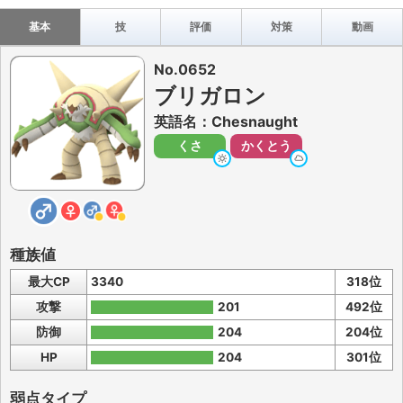
基本
技
評価
対策
動画
No.0652
ブリガロン
英語名：Chesnaught
くさ
かくとう
種族値
最大CP
3340
318位
攻撃
201
492位
防御
204
204位
HP
204
301位
弱点タイプ