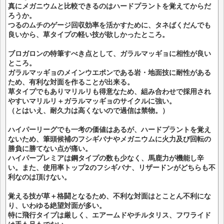
真にメガニウムと比較できるのはハードプラントを覚えてからだ
ろうか。
つるのムチのゲージ回収効率を活かすために、タネばくだんでも
良いから、草タイプの軽い技が欲しかったところ。
ブロガロンの特筆すべき点として、ガラルマッギョに相性が良い
ところ。
ガラルマッギョのメインウエポンである岩・地面技に耐性がある
ため、有利な対面を作ることが出来る。
草タイプでもありマリルリも得意なため、組み合わせで採用され
やすいマリルリ＋ガラルマッギョのサイクルに強い。
（とはいえ、耐久力は高くないので過信は禁物。）
ハイパーリーグでも一考の価値はあるが、ハードプラントを覚え
ないため、筆頭候補のフシギバナやメガニウムに火力及び回転の
勝負に勝てない点が痛い。
ハイパープレミアは鋼タイプの数も少なく、馬鹿力が機能し辛
い。また、使用率トップ2のフシギバナ、リザードンがどちらも不
利なのは頂けない。
覚える技が草＋格闘となるため、不利な対面はとことん不利にな
り、いわゆる絶望対面が多い。
特に飛行タイプは厳しく、エアームドやチルタリス、フワライド