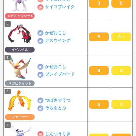
B
B
サイコブレイク
メガミュウツーX
かぜおこし
B
C＋
デスウイング
イベルタル
かぜおこし
B
C
ブレイブバード
メガピジョット
つばさでうつ
B
C
そらをとぶ
ファイヤー
じんつうりき