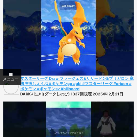
マスターリーグ Draw フラージェス&リザードン&ブリガロン 竜
攘虎搏しょうぶ #ポケモンgo #gbl #マスターリーグ #oricon #
ポケモン #ポケモンsv #billboard
DARK시노비(ダークしのび) 1337回視聴 2025年12月21日