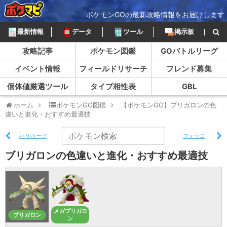
ポケモンGOの最新攻略情報をお届けします
最新情報
データ
ツール
掲示板
攻略記事
ポケモン図鑑
GOバトルリーグ
イベント情報
フィールドリサーチ
フレンド募集
個体値厳選ツール
タイプ相性表
GBL
ホーム
ポケモンGO図鑑
【ポケモンGO】ブリガロンの色
違いと進化・おすすめ最適技
ハリボーグ
フォッコ
ブリガロンの色違いと進化・おすすめ最適技
メガブリガロ
ブリガロン
ン