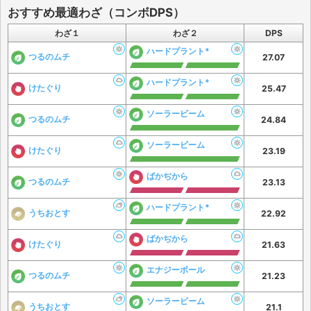
おすすめ最適わざ（コンボDPS）
わざ１
わざ２
DPS
ハードプラント*
つるのムチ
27.07
ハードプラント*
けたぐり
25.47
ソーラービーム
つるのムチ
24.84
ソーラービーム
けたぐり
23.19
ばかぢから
つるのムチ
23.13
ハードプラント*
うちおとす
22.92
ばかぢから
けたぐり
21.63
エナジーボール
つるのムチ
21.23
ソーラービーム
うちおとす
21.1