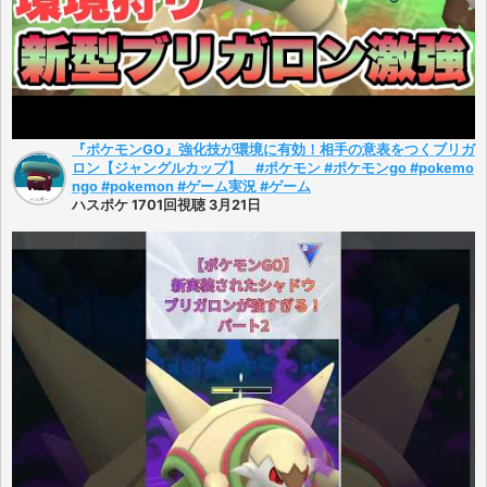
『ポケモンGO』強化技が環境に有効！相手の意表をつくブリガ
ロン【ジャングルカップ】 #ポケモン #ポケモンgo #pokemo
ngo #pokemon #ゲーム実況 #ゲーム
ハスポケ 1701回視聴 3月21日