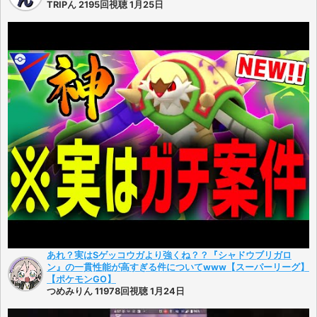
TRIPん 2195回視聴 1月25日
あれ？実はSゲッコウガより強くね？？『シャドウブリガロ
ン』の一貫性能が高すぎる件についてwww【スーパーリーグ】
【ポケモンGO】
つめみりん 11978回視聴 1月24日