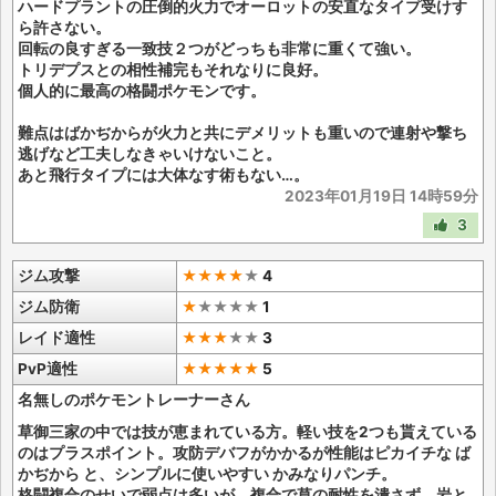
ハードプラントの圧倒的火力でオーロットの安直なタイプ受けす
ら許さない。
回転の良すぎる一致技２つがどっちも非常に重くて強い。
トリデプスとの相性補完もそれなりに良好。
個人的に最高の格闘ポケモンです。
難点はばかぢからが火力と共にデメリットも重いので連射や撃ち
逃げなど工夫しなきゃいけないこと。
あと飛行タイプには大体なす術もない…。
2023年01月19日 14時59分
3
ジム攻撃
★★★★
★
4
ジム防衛
★
★
★
★
★
1
レイド適性
★★★
★
★
3
PvP適性
★★★★★
5
名無しのポケモントレーナーさん
草御三家の中では技が恵まれている方。軽い技を2つも貰えている
のはプラスポイント。攻防デバフがかかるが性能はピカイチな ば
かぢから と、シンプルに使いやすい かみなりパンチ。
格闘複合のせいで弱点は多いが、複合で草の耐性を潰さず、岩と