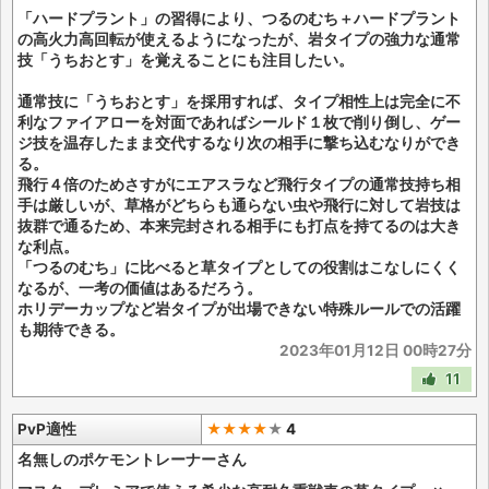
「ハードプラント」の習得により、つるのむち＋ハードプラント
の高火力高回転が使えるようになったが、岩タイプの強力な通常
技「うちおとす」を覚えることにも注目したい。
通常技に「うちおとす」を採用すれば、タイプ相性上は完全に不
利なファイアローを対面であればシールド１枚で削り倒し、ゲー
ジ技を温存したまま交代するなり次の相手に撃ち込むなりができ
る。
飛行４倍のためさすがにエアスラなど飛行タイプの通常技持ち相
手は厳しいが、草格がどちらも通らない虫や飛行に対して岩技は
抜群で通るため、本来完封される相手にも打点を持てるのは大き
な利点。
「つるのむち」に比べると草タイプとしての役割はこなしにくく
なるが、一考の価値はあるだろう。
ホリデーカップなど岩タイプが出場できない特殊ルールでの活躍
も期待できる。
2023年01月12日 00時27分
11
PvP適性
★★★★
★
4
名無しのポケモントレーナーさん