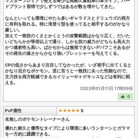
マスタープレミアで使える希少な高耐久重戦車の草タイプ。ハー
ドプラント習得で少しずつではあるが数を増やしてきた。
なんといっても環境にやたら多いギャラドスとドリュウズの両方
に有利を取れる。特に滝登り型を使ってると相手するのがかなり
厳しい。
加えて一致技のくさとかくとうの攻撃範囲はかなり広く、だいた
いどちらかが等倍以上で通り、しかも技の威力がどちらも高火力
かつ連射性も高い。ばかぢからは無視できないデバフこそあるが
その発生の速さからかなり強いプレッシャーを与えてくる。
CPの低さからあまり注目してなかったが、いざ相手に出てくると
かなり厄介なポケモン。逆に言うと一致技に尖った性能なので、
主力技を両方軽減できるカイリューやトゲキッスなどは有利に戦
える。
2023年01月11日 17時59分
6
PvP適性
★★★★★
5
名無しのポケモントレーナーさん
優れた耐久と優秀なタイプにより環境に多いランターンとガラマ
を一方的に蹂躙できる。