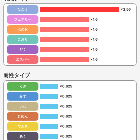
ひこう
×2.56
フェアリー
×1.6
ほのお
×1.6
こおり
×1.6
どく
×1.6
エスパー
×1.6
耐性タイプ
くさ
×0.625
みず
×0.625
いわ
×0.625
じめん
×0.625
でんき
×0.625
あく
×0.625