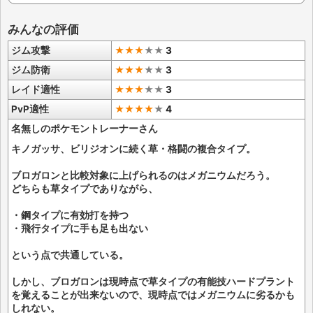
みんなの評価
ジム攻撃
★★★
★
★
3
ジム防衛
★★★
★
★
3
レイド適性
★★★
★
★
3
PvP適性
★★★★
★
4
名無しのポケモントレーナーさん
キノガッサ、ビリジオンに続く草・格闘の複合タイプ。
ブロガロンと比較対象に上げられるのはメガニウムだろう。
どちらも草タイプでありながら、
・鋼タイプに有効打を持つ
・飛行タイプに手も足も出ない
という点で共通している。
しかし、ブロガロンは現時点で草タイプの有能技ハードプラント
を覚えることが出来ないので、現時点ではメガニウムに劣るかも
しれない。