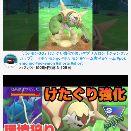
『ポケモンGO』けたぐり強化で強いぞブリガロン【ジャングル
カップ】 #ポケモンgo #ポケモン #ゲーム実況 #ゲーム #pok
emongo #pokemon #shorts #short
ハスポケ 1925回視聴 3月25日