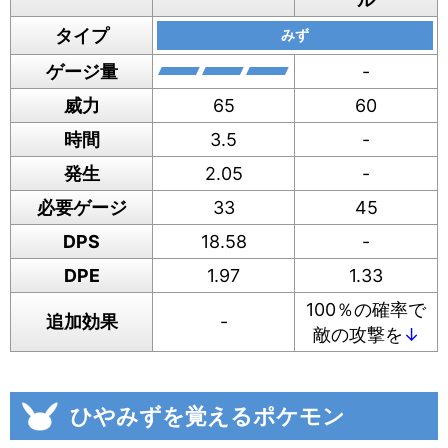
タイプ
みず
ゲージ量
-
威力
65
60
時間
3.5
-
発生
2.05
-
必要ゲージ
33
45
DPS
18.58
-
DPE
1.97
1.33
100％の確率で
追加効果
-
敵の攻撃を
↓
ひやみずを覚えるポケモン