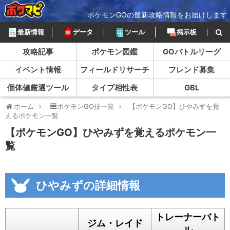
ポケモンGOの最新攻略情報をお届けします
最新情報
データ
ツール
掲示板
攻略記事
ポケモン図鑑
GOバトルリーグ
イベント情報
フィールドリサーチ
フレンド募集
個体値厳選ツール
タイプ相性表
GBL
ホーム
ポケモンGO技一覧
【ポケモンGO】ひやみずを覚
えるポケモン一覧
【ポケモンGO】ひやみずを覚えるポケモン一
覧
ひやみずの詳細情報
トレーナーバト
ジム・レイド
ル