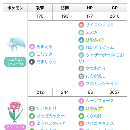
ポケモン
攻撃
防御
HP
CP
170
193
177
2610
サイコショック
ふぶき
ひやみず*
あまえる
れいとうビーム
こなゆき
ウェザーボール(こお
キュウコン
り)
だましうち
(アローラ)
やつあたり
おんがえし
マジカルシャイン
212
244
186
3657
ムーンフォース
たいあたり
ひやみず*
はっぱカッター
くさわけ
ようせいのかぜ
サイコキネシス
フラージェス