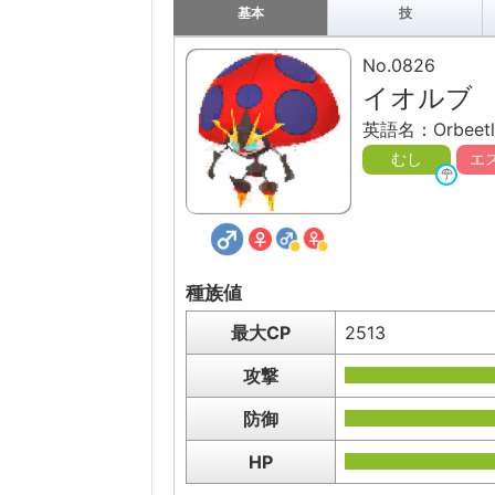
基本
技
No.0826
イオルブ
英語名：Orbeetl
むし
エ
種族値
最大CP
2513
攻撃
防御
HP