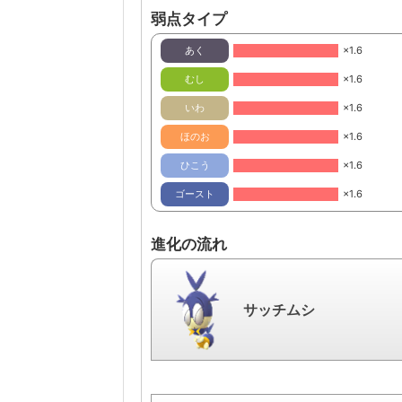
弱点タイプ
あく
×1.6
むし
×1.6
いわ
×1.6
ほのお
×1.6
ひこう
×1.6
ゴースト
×1.6
進化の流れ
サッチムシ