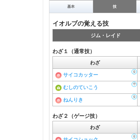
基本
技
イオルブの覚える技
ジム・レイド
わざ１（通常技）
わざ
サイコカッター
むしのていこう
ねんりき
わざ２（ゲージ技）
わざ
サイコショック