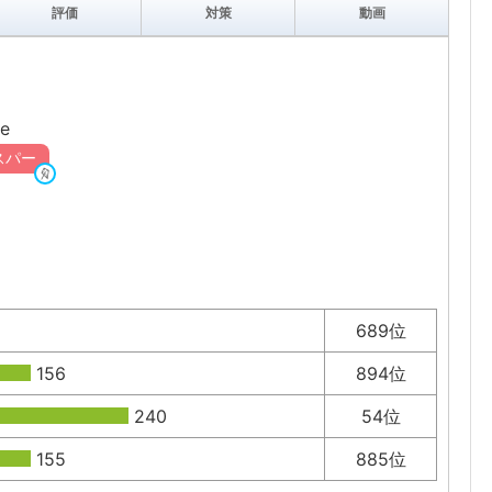
評価
対策
動画
e
スパー
689位
156
894位
240
54位
155
885位