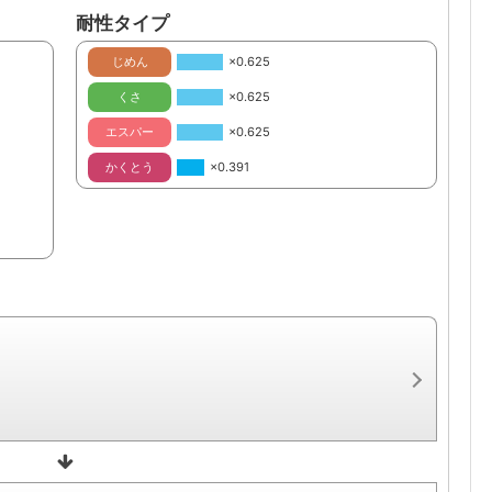
耐性タイプ
じめん
×0.625
くさ
×0.625
エスパー
×0.625
かくとう
×0.391