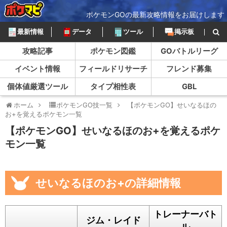
ポケモンGOの最新攻略情報をお届けします
最新情報
データ
ツール
掲示板
攻略記事
ポケモン図鑑
GOバトルリーグ
イベント情報
フィールドリサーチ
フレンド募集
個体値厳選ツール
タイプ相性表
GBL
ホーム
ポケモンGO技一覧
【ポケモンGO】せいなるほの
お+を覚えるポケモン一覧
【ポケモンGO】せいなるほのお+を覚えるポケ
モン一覧
せいなるほのお+の詳細情報
トレーナーバト
ジム・レイド
ル