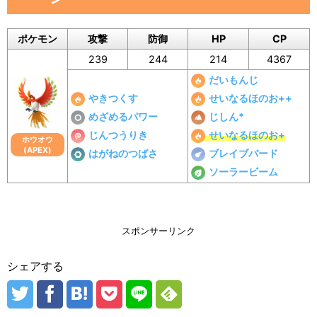
ポケモン
攻撃
防御
HP
CP
239
244
214
4367
だいもんじ
やきつくす
せいなるほのお++
めざめるパワー
じしん*
じんつうりき
せいなるほのお+
ホウオウ
(APEX)
はがねのつばさ
ブレイブバード
ソーラービーム
スポンサーリンク
シェアする