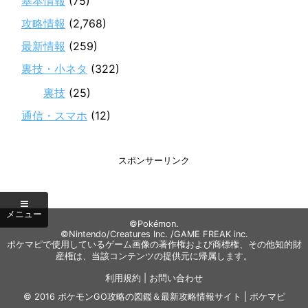
基本情報
(75)
攻略情報
(2,768)
最新情報
(259)
裏技・小ネタ
(322)
裏技
(25)
通信・スマホ
(12)
スポンサーリンク
©Pokémon.
©Nintendo/Creatures Inc. /GAME FREAK inc.
ポケマピで使用しているゲーム画像の著作権および商標権、その他知的財
産権は、当該コンテンツの提供元に帰属します。
利用規約
|
お問い合わせ
© 2016
ポケモンGO攻略の図鑑＆最新攻略情報サイト | ポケマピ