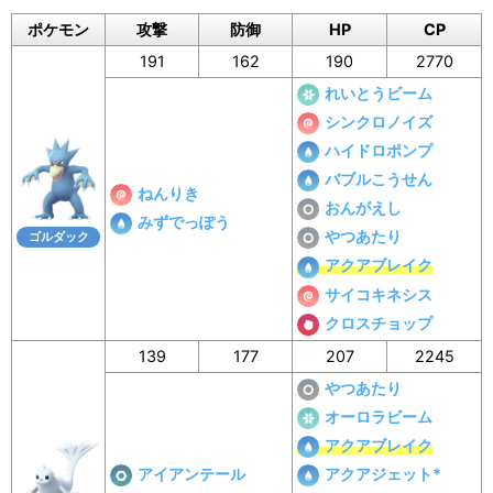
ポケモン
攻撃
防御
HP
CP
191
162
190
2770
れいとうビーム
シンクロノイズ
ハイドロポンプ
バブルこうせん
ねんりき
おんがえし
みずでっぽう
やつあたり
ゴルダック
アクアブレイク
サイコキネシス
クロスチョップ
139
177
207
2245
やつあたり
オーロラビーム
アクアブレイク
アイアンテール
アクアジェット*