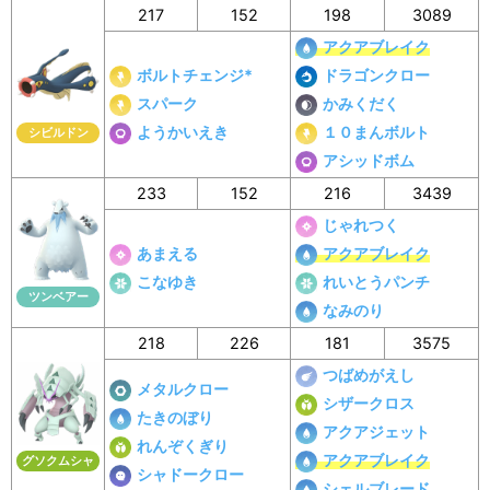
217
152
198
3089
アクアブレイク
ボルトチェンジ*
ドラゴンクロー
スパーク
かみくだく
ようかいえき
１０まんボルト
シビルドン
アシッドボム
233
152
216
3439
じゃれつく
あまえる
アクアブレイク
こなゆき
れいとうパンチ
ツンベアー
なみのり
218
226
181
3575
つばめがえし
メタルクロー
シザークロス
たきのぼり
アクアジェット
れんぞくぎり
アクアブレイク
グソクムシャ
シャドークロー
シェルブレード