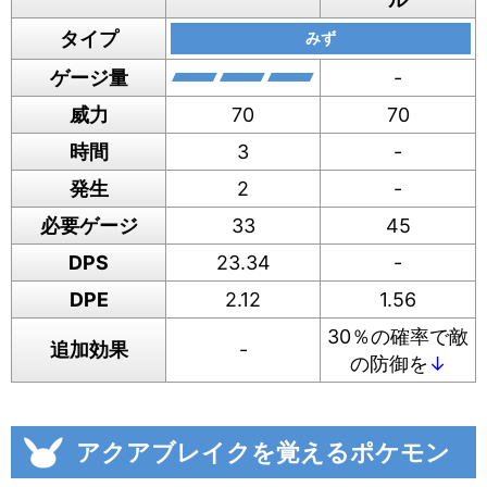
タイプ
みず
ゲージ量
-
威力
70
70
時間
3
-
発生
2
-
必要ゲージ
33
45
DPS
23.34
-
DPE
2.12
1.56
30％の確率で敵
追加効果
-
の防御を
↓
アクアブレイクを覚えるポケモン