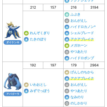
アクアジェット
212
157
216
3194
ふぶき
おんがえし
ハイドロカノン*
れんぞくぎり
シェルブレード
たきのぼり
アクアブレイク
ダイケンキ
メガホーン
やつあたり
ハイドロポンプ
192
197
179
2964
げんしのちから
アクアブレイク
いわおとし
おんがえし
みずでっぽう
やつあたり
アバゴーラ
なみのり
のしかかり