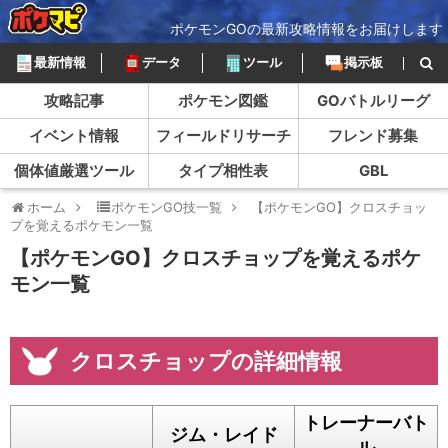
ポケモンGOの最新攻略情報をお届けします
最新情報
データ
ツール
掲示板
攻略記事
ポケモン図鑑
GOバトルリーグ
イベント情報
フィールドリサーチ
フレンド募集
個体値厳選ツール
タイプ相性表
GBL
ホーム
ポケモンGO技一覧
【ポケモンGO】クロスチョッ
プを覚えるポケモン一覧
【ポケモンGO】クロスチョップを覚えるポケ
モン一覧
クロスチョップの詳細情報
トレーナーバト
ジム・レイド
ル