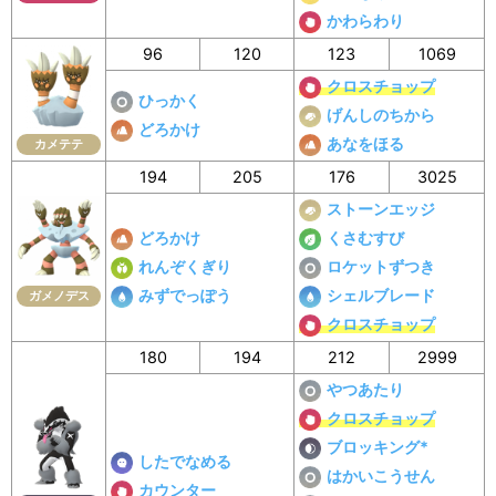
かわらわり
96
120
123
1069
クロスチョップ
ひっかく
げんしのちから
どろかけ
あなをほる
カメテテ
194
205
176
3025
ストーンエッジ
どろかけ
くさむすび
れんぞくぎり
ロケットずつき
みずでっぽう
シェルブレード
ガメノデス
クロスチョップ
180
194
212
2999
やつあたり
クロスチョップ
ブロッキング*
したでなめる
はかいこうせん
カウンター