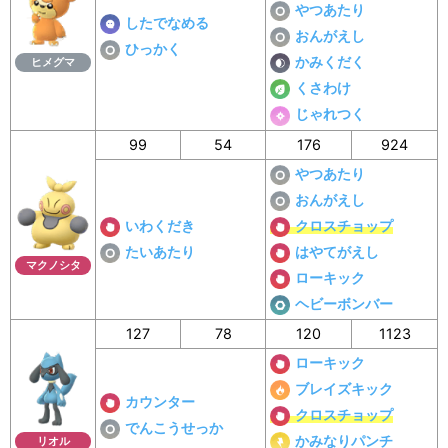
やつあたり
したでなめる
おんがえし
ひっかく
かみくだく
ヒメグマ
くさわけ
じゃれつく
99
54
176
924
やつあたり
おんがえし
いわくだき
クロスチョップ
たいあたり
はやてがえし
マクノシタ
ローキック
ヘビーボンバー
127
78
120
1123
ローキック
ブレイズキック
カウンター
クロスチョップ
でんこうせっか
かみなりパンチ
リオル