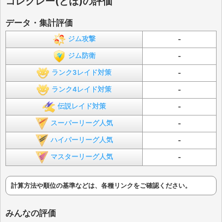
コレクレー(とほ)の評価
データ・集計評価
ジム攻撃
-
ジム防衛
-
ランク3レイド対策
-
ランク4レイド対策
-
伝説レイド対策
-
スーパーリーグ人気
-
ハイパーリーグ人気
-
マスターリーグ人気
-
計算方法や順位の基準などは、各種リンクをご確認ください。
みんなの評価