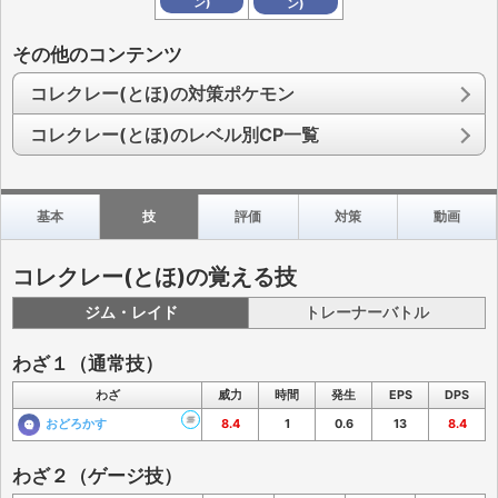
ン)
ン)
その他のコンテンツ
コレクレー(とほ)の対策ポケモン
コレクレー(とほ)のレベル別CP一覧
基本
技
評価
対策
動画
コレクレー(とほ)の覚える技
ジム・レイド
トレーナーバトル
わざ１（通常技）
わざ
威力
時間
発生
EPS
DPS
おどろかす
8.4
1
0.6
13
8.4
わざ２（ゲージ技）