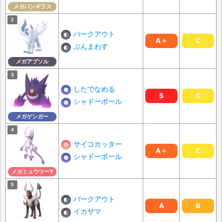
メガバンギラス
バークアウト
A＋
C
ぶんまわす
メガアブソル
したでなめる
S
C
シャドーボール
メガゲンガー
サイコカッター
A＋
C
シャドーボール
メガミュウツーY
バークアウト
A
B
イカサマ