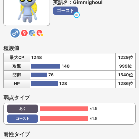
英語名：Gimmighoul
ゴースト
種族値
最大CP
1248
1229位
攻撃
140
999位
防御
76
1540位
HP
128
1286位
弱点タイプ
あく
×1.6
ゴースト
×1.6
耐性タイプ