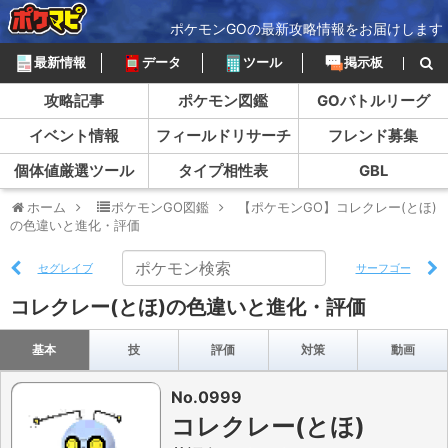
ポケモンGOの最新攻略情報をお届けします
最新情報
データ
ツール
掲示板
攻略記事
ポケモン図鑑
GOバトルリーグ
イベント情報
フィールドリサーチ
フレンド募集
個体値厳選ツール
タイプ相性表
GBL
ホーム
ポケモンGO図鑑
【ポケモンGO】コレクレー(とほ)
の色違いと進化・評価
セグレイブ
サーフゴー
コレクレー(とほ)の色違いと進化・評価
基本
技
評価
対策
動画
No.0999
コレクレー(とほ)