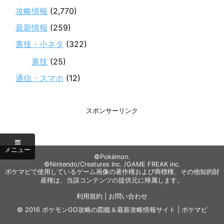
攻略情報
(2,770)
最新情報
(259)
裏技・小ネタ
(322)
裏技
(25)
通信・スマホ
(12)
スポンサーリンク
©Pokémon.
©Nintendo/Creatures Inc. /GAME FREAK inc.
ポケマピで使用しているゲーム画像の著作権および商標権、その他知的財
産権は、当該コンテンツの提供元に帰属します。
利用規約
|
お問い合わせ
© 2016
ポケモンGO攻略の図鑑＆最新攻略情報サイト | ポケマピ