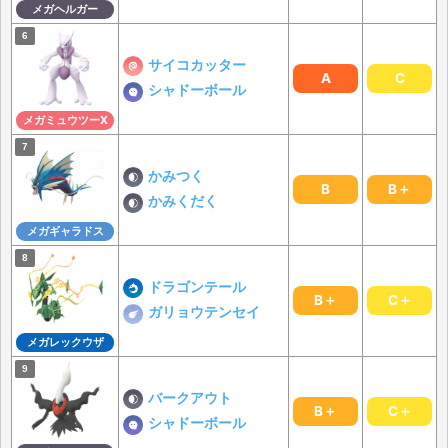
メガヘルガー
サイコカッター
A
C
シャドーボール
メガミュウツーX
かみつく
B
B＋
かみくだく
メガギャラドス
ドラゴンテール
B＋
C＋
ガリョウテンセイ
メガレックウザ
バークアウト
B＋
C＋
シャドーボール