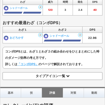
わざ
威力
時間
発生
DPS
シャドーボール
120
3
2.4
40
おすすめ最適わざ（コンボDPS）
わざ１
わざ２
DPS
シャドーボール
おどろかす
22.96
コンボDPSとは、わざ１とわざ２の組み合わせをひとまとめにした時
のダメージ効率の考え方です。
詳しくは
「コンボDPS」
のページで解説されております。
タイプアイコン一覧
基本
技
評価
対策
動画