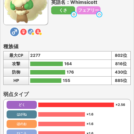
英語名：Whimsicott
くさ
フェアリー
種族値
最大CP
2277
802位
攻撃
164
816位
防御
176
430位
HP
155
885位
弱点タイプ
どく
×2.56
はがね
×1.6
ほのお
×1.6
ひこう
×1.6