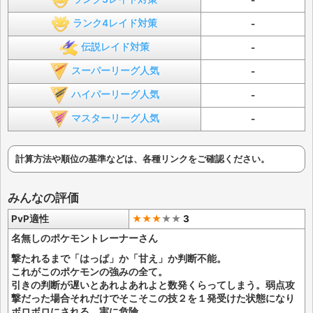
-
ランク4レイド対策
-
伝説レイド対策
-
スーパーリーグ人気
-
ハイパーリーグ人気
-
マスターリーグ人気
-
計算方法や順位の基準などは、各種リンクをご確認ください。
みんなの評価
PvP適性
★★★
★
★
3
名無しのポケモントレーナーさん
撃たれるまで「はっぱ」か「甘え」か判断不能。
これがこのポケモンの強みの全て。
引きの判断が遅いとあれよあれよと数発くらってしまう。弱点攻
撃だった場合それだけでそこそこの技２を１発受けた状態になり
ボロボロにされる。実に危険。