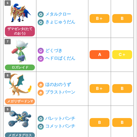
メタルクロー
B＋
B
きょじゅうだん
ザマゼンタ(たて
のおう)
どくづき
A
C＋
ヘドロばくだん
ロズレイド
ほのおのうず
B＋
B
ブラストバーン
メガリザードンY
バレットパンチ
B
B
コメットパンチ
メガメタグロス