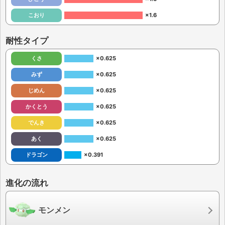
こおり
×1.6
耐性タイプ
くさ
×0.625
みず
×0.625
じめん
×0.625
かくとう
×0.625
でんき
×0.625
あく
×0.625
ドラゴン
×0.391
進化の流れ
モンメン