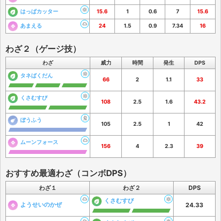
はっぱカッター
15.6
1
0.6
7
15.6
あまえる
24
1.5
0.9
7.34
16
わざ２（ゲージ技）
わざ
威力
時間
発生
DPS
タネばくだん
66
2
1.1
33
くさむすび
108
2.5
1.6
43.2
ぼうふう
105
2.5
1
42
ムーンフォース
156
4
2.3
39
おすすめ最適わざ（コンボDPS）
わざ１
わざ２
DPS
くさむすび
ようせいのかぜ
24.33