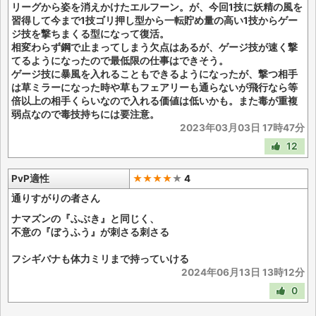
リーグから姿を消えかけたエルフーン。が、今回1技に妖精の風を
習得して今まで1技ゴリ押し型から一転貯め量の高い1技からゲー
ジ技を撃ちまくる型になって復活。
相変わらず鋼で止まってしまう欠点はあるが、ゲージ技が速く撃
てるようになったので最低限の仕事はできそう。
ゲージ技に暴風を入れることもできるようになったが、撃つ相手
は草ミラーになった時や草もフェアリーも通らないが飛行なら等
倍以上の相手くらいなので入れる価値は低いかも。また毒が重複
弱点なので毒技持ちには要注意。
2023年03月03日 17時47分
12
PvP適性
★★★★
★
4
通りすがりの者さん
ナマズンの『ふぶき』と同じく、
不意の『ぼうふう』が刺さる刺さる
フシギバナも体力ミリまで持っていける
2024年06月13日 13時12分
0