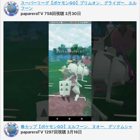
スーパーリーグ【ポケモンGO】ブリムオン、グライガー、エル
フーン
papareraTV 758回視聴 3月30日
春カップ【ポケモンGO】エルフーン、ヌオー、グソクムシャ
papareraTV 1297回視聴 3月16日