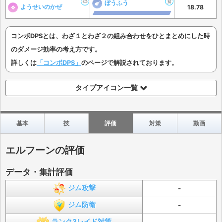
ぼうふう
ようせいのかぜ
18.78
コンボDPSとは、わざ１とわざ２の組み合わせをひとまとめにした時
のダメージ効率の考え方です。
詳しくは
「コンボDPS」
のページで解説されております。
タイプアイコン一覧
基本
技
評価
対策
動画
エルフーンの評価
データ・集計評価
ジム攻撃
-
ジム防衛
-
ランク3レイド対策