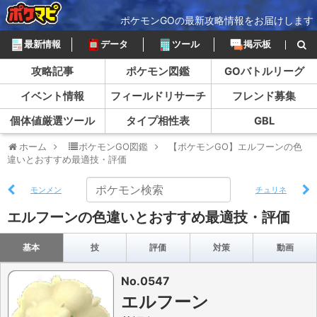
ポケモンGOの最新攻略情報をお届けします
最新情報
データ
ツール
掲示板
攻略記事
ポケモン図鑑
GOバトルリーグ
イベント情報
フィールドリサーチ
フレンド募集
個体値厳選ツール
タイプ相性表
GBL
ホーム
ポケモンGO図鑑
【ポケモンGO】エルフーンの色
違いとおすすめ最適技・評価
モンメン
チュリネ
エルフーンの色違いとおすすめ最適技・評価
基本
技
評価
対策
動画
No.0547
エルフーン