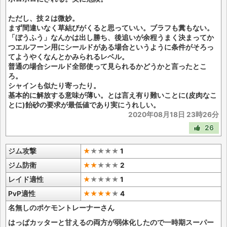
ただし、技２は微妙。
まず間違いなく草結びがくると思っていい。ブラフも糞もない。
「ぼうふう」なんかは出し勝ち、後追いが余程うまく決まってか
つエルフーン用にシールドがある場合というように条件がそろっ
てようやくなんとかみられるレベル。
普通の場合シールド全部使って見られるかどうかと言ったとこ
ろ。
シャインも似たり寄ったり。
基本的に解放する意味が薄い。とは言え有り難いことに(皮肉なこ
とに)飴砂の要求が最低値であり実にうれしい。
2020年08月18日 23時26分
26
ジム攻撃
★
★
★
★
★
1
ジム防衛
★★
★
★
★
2
レイド適性
★
★
★
★
★
1
PvP適性
★★★★
★
4
名無しのポケモントレーナーさん
はっぱカッターと甘えるの両方が弱体化したので一時期スーパー