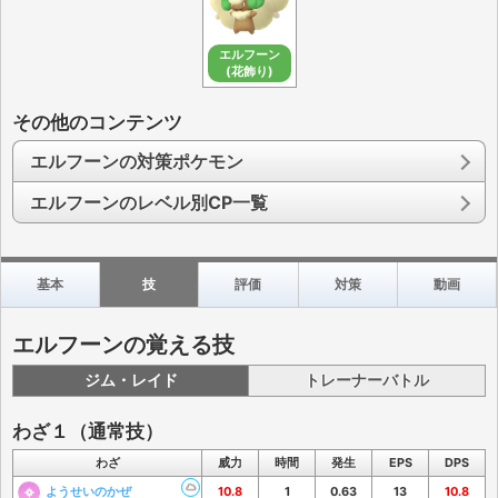
エルフーン
(花飾り)
その他のコンテンツ
エルフーンの対策ポケモン
エルフーンのレベル別CP一覧
基本
技
評価
対策
動画
エルフーンの覚える技
ジム・レイド
トレーナーバトル
わざ１（通常技）
わざ
威力
時間
発生
EPS
DPS
ようせいのかぜ
10.8
1
0.63
13
10.8