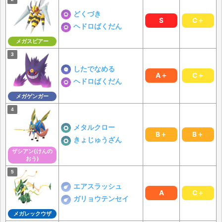
どくづき
S
C＋
ヘドロばくだん
メガスピアー
したでなめる
A＋
C＋
ヘドロばくだん
メガゲンガー
メタルクロー
B＋
B＋
きょじゅうざん
ザシアン(けんの
おう)
エアスラッシュ
A
C＋
ガリョウテンセイ
メガレックウザ