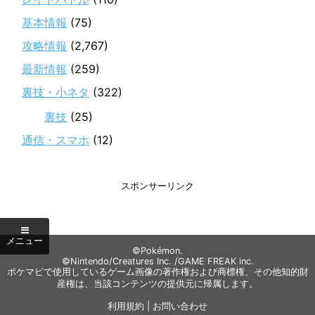
基本情報
(75)
攻略情報
(2,767)
最新情報
(259)
裏技・小ネタ
(322)
裏技
(25)
通信・スマホ
(12)
スポンサーリンク
©Pokémon.
©Nintendo/Creatures Inc. /GAME FREAK inc.
ポケマピで使用しているゲーム画像の著作権および商標権、その他知的財
産権は、当該コンテンツの提供元に帰属します。
利用規約
|
お問い合わせ