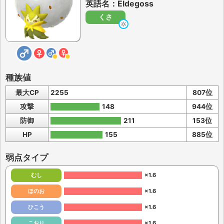
英語名：Eldegoss
くさ
種族値
最大CP
2255
807位
攻撃
148
944位
防御
211
153位
HP
155
885位
弱点タイプ
むし
×1.6
ほのお
×1.6
ひこう
×1.6
こおり
×1.6