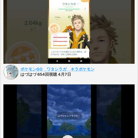
ポケモンGO ワタシラガ キラポケモン
はづはづ 654回視聴 4月7日