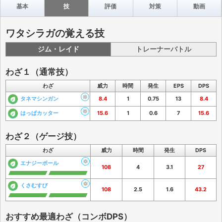
基本
技
評価
対策
動画
ワタシラガの覚える技
ジム・レイド
トレーナーバトル
わざ１（通常技）
わざ
威力
時間
発生
EPS
DPS
タネマシンガン
8.4
1
0.75
13
8.4
はっぱカッター
15.6
1
0.6
7
15.6
わざ２（ゲージ技）
わざ
威力
時間
発生
DPS
エナジーボール
108
4
3.1
27
くさむすび
108
2.5
1.6
43.2
おすすめ最適わざ（コンボDPS）