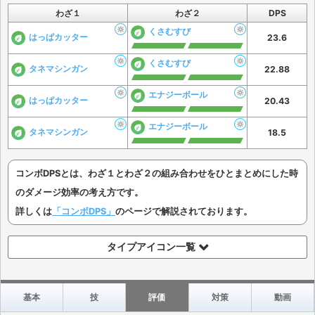
わざ１
わざ２
DPS
くさむすび
はっぱカッター
23.6
くさむすび
タネマシンガン
22.88
エナジーボール
はっぱカッター
20.43
エナジーボール
タネマシンガン
18.5
コンボDPSとは、わざ１とわざ２の組み合わせをひとまとめにした時
のダメージ効率の考え方です。
詳しくは
「コンボDPS」
のページで解説されております。
タイプアイコン一覧
基本
技
評価
対策
動画