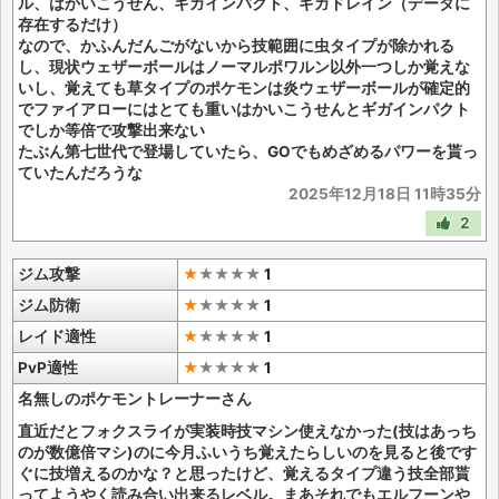
ル、はかいこうせん、ギガインパクト、ギガドレイン（データに
存在するだけ）
なので、かふんだんごがないから技範囲に虫タイプが除かれる
し、現状ウェザーボールはノーマルポワルン以外一つしか覚えな
いし、覚えても草タイプのポケモンは炎ウェザーボールが確定的
でファイアローにはとても重いはかいこうせんとギガインパクト
でしか等倍で攻撃出来ない
たぶん第七世代で登場していたら、GOでもめざめるパワーを貰っ
ていたんだろうな
2025年12月18日 11時35分
2
ジム攻撃
★
★
★
★
★
1
ジム防衛
★
★
★
★
★
1
レイド適性
★
★
★
★
★
1
PvP適性
★
★
★
★
★
1
名無しのポケモントレーナーさん
直近だとフォクスライが実装時技マシン使えなかった(技はあっち
のが数億倍マシ)のに今月ふいうち覚えたらしいのを見ると後です
ぐに技増えるのかな？と思ったけど、覚えるタイプ違う技全部貰
ってようやく読み合い出来るレベル。まあそれでもエルフーンや