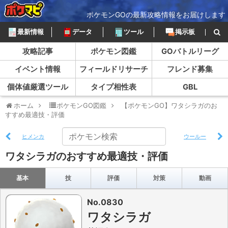
ポケモンGOの最新攻略情報をお届けします
最新情報
データ
ツール
掲示板
攻略記事
ポケモン図鑑
GOバトルリーグ
イベント情報
フィールドリサーチ
フレンド募集
個体値厳選ツール
タイプ相性表
GBL
ホーム
ポケモンGO図鑑
【ポケモンGO】ワタシラガのお
すすめ最適技・評価
ヒメンカ
ウールー
ワタシラガのおすすめ最適技・評価
基本
技
評価
対策
動画
No.0830
ワタシラガ