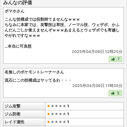
みんなの評価
ボマホさん
こんな技構成では役割持てませんなｗｗｗ
ちなみに本家では、攻撃技は草技、ノーマル技、ウェザボ、かふ
んだんごしか覚えませんぞｗｗｗあまえるとウェザボでも寄越し
やがれですなｗｗｗ
…本当に可哀想
2025年04月09日 12時25分
7
名無しのポケモントレーナーさん
流石にこの技構成はヤッてるわ・・・
2025年04月09日 11時35分
5
ジム攻撃
★
★
★
★
★
1
ジム防衛
★
★
★
★
★
1
レイド適性
★
★
★
★
★
1