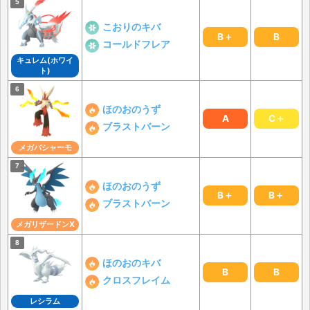
こおりのキバ
B＋
B
コールドフレア
キュレム(ホワイ
ト)
ほのおのうず
A
C＋
ブラストバーン
メガバシャーモ
ほのおのうず
B＋
B＋
ブラストバーン
メガリザードンX
ほのおのキバ
B
B
クロスフレイム
レシラム