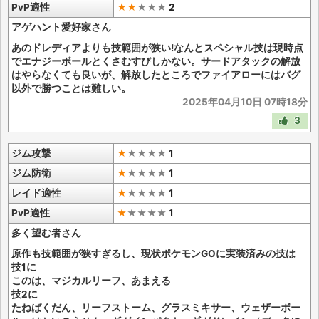
PvP適性
★★
★
★
★
2
アゲハント愛好家さん
あのドレディアよりも技範囲が狭い!なんとスペシャル技は現時点
でエナジーボールとくさむすびしかない。サードアタックの解放
はやらなくても良いが、解放したところでファイアローにはバグ
以外で勝つことは難しい。
2025年04月10日 07時18分
3
ジム攻撃
★
★
★
★
★
1
ジム防衛
★
★
★
★
★
1
レイド適性
★
★
★
★
★
1
PvP適性
★
★
★
★
★
1
多く望む者さん
原作も技範囲が狭すぎるし、現状ポケモンGOに実装済みの技は
技1に
このは、マジカルリーフ、あまえる
技2に
たねばくだん、リーフストーム、グラスミキサー、ウェザーボー