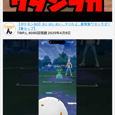
【ポケモンGO】おいおいおい…マジかよ…新実装ワタシラガ！
【春カップ】
TRIPん 6085回視聴 2025年4月9日