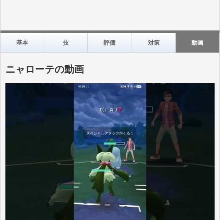
基本
技
評価
対策
動画
ニャローテの動画