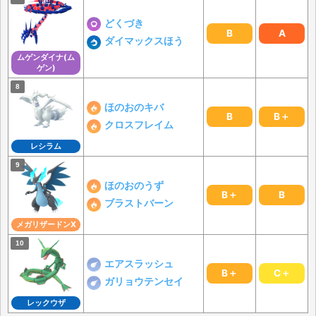
どくづき
B
A
ダイマックスほう
ムゲンダイナ(ム
ゲン)
ほのおのキバ
B
B＋
クロスフレイム
レシラム
ほのおのうず
B＋
B
ブラストバーン
メガリザードンX
エアスラッシュ
B＋
C＋
ガリョウテンセイ
レックウザ