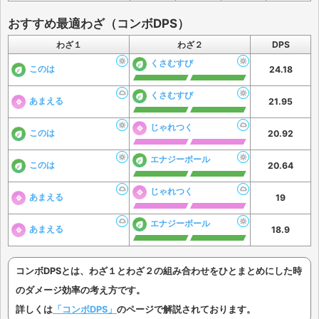
おすすめ最適わざ（コンボDPS）
わざ１
わざ２
DPS
くさむすび
このは
24.18
くさむすび
あまえる
21.95
じゃれつく
このは
20.92
エナジーボール
このは
20.64
じゃれつく
あまえる
19
エナジーボール
あまえる
18.9
コンボDPSとは、わざ１とわざ２の組み合わせをひとまとめにした時
のダメージ効率の考え方です。
詳しくは
「コンボDPS」
のページで解説されております。