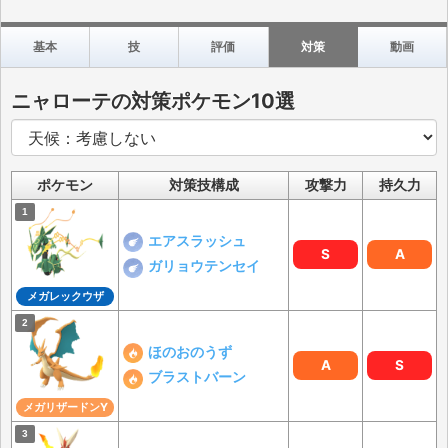
基本
技
評価
対策
動画
ニャローテの対策ポケモン10選
ポケモン
対策技構成
攻撃力
持久力
エアスラッシュ
S
A
ガリョウテンセイ
メガレックウザ
ほのおのうず
A
S
ブラストバーン
メガリザードンY