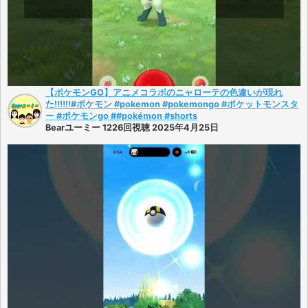
【ポケモンGO】アニメコラボのニャローテの色違いが現れ
た‼️‼️‼️#ポケモン #pokemon #pokemongo #ポケットモンスタ
ー #ポケモンgo ##pokémon #shorts
Bearユーミー 1226回視聴 2025年4月25日