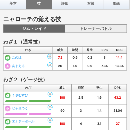
基本
技
評価
対策
動画
ニャローテの覚える技
ジム・レイド
トレーナーバトル
わざ１（通常技）
わざ
威力
時間
発生
EPS
DPS
このは
7.2
0.5
0.2
8
14.4
あまえる
20
1.5
0.9
7.34
13.34
わざ２（ゲージ技）
わざ
威力
時間
発生
DPS
くさむすび
108
2.5
1.6
43.2
じゃれつく
90
3
1.4
31.04
エナジーボール
108
4
3.1
27