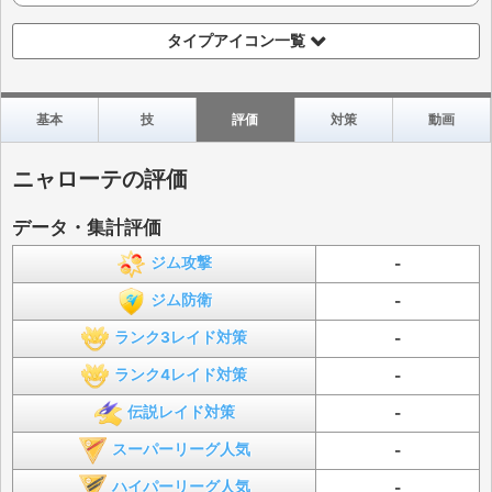
タイプアイコン一覧
基本
技
評価
対策
動画
ニャローテの評価
データ・集計評価
ジム攻撃
-
ジム防衛
-
ランク3レイド対策
-
ランク4レイド対策
-
伝説レイド対策
-
スーパーリーグ人気
-
ハイパーリーグ人気
-