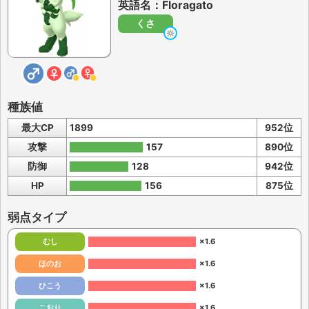
英語名：Floragato
くさ
種族値
最大CP
1899
952位
攻撃
157
890位
防御
128
942位
HP
156
875位
弱点タイプ
むし
×1.6
ほのお
×1.6
ひこう
×1.6
こおり
×1.6