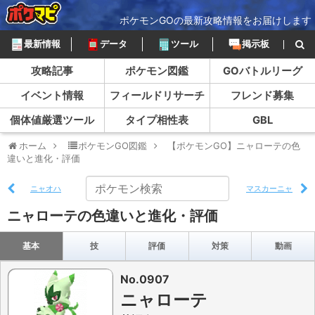
ポケモンGOの最新攻略情報をお届けします
最新情報
データ
ツール
掲示板
攻略記事
ポケモン図鑑
GOバトルリーグ
イベント情報
フィールドリサーチ
フレンド募集
個体値厳選ツール
タイプ相性表
GBL
ホーム
ポケモンGO図鑑
【ポケモンGO】ニャローテの色
違いと進化・評価
ニャオハ
マスカーニャ
ニャローテの色違いと進化・評価
基本
技
評価
対策
動画
No.0907
ニャローテ