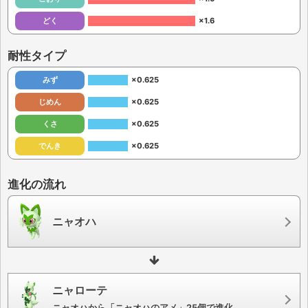
どく
×1.6
耐性タイプ
みず
×0.625
じめん
×0.625
くさ
×0.625
でんき
×0.625
進化の流れ
ニャオハ
ニャローテ
ニャオハから「ニャオハのアメ」25個で進化