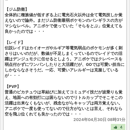
【ジム防衛】
全体的に種族値が低すぎる上に電光石火以外は全て電気技しか覚
えないので論外。まだジム防衛最弱ポケモンのバンギラスの方が
マシなレベル。アニポケで使っていた「そらをとぶ」位覚えても
良かったのでは・・・
【レイド】
伝説レイドはカイオーガやルギア等電気弱点のポケモンが多く刺
さりはいいのだが、数値が不足しまくっているのでレイドでの活
躍はデンジュモクに任せるとしよう。アニポケではクレベースを
弱点付かずにワンパンしたりと大活躍だが、GOでは可愛い担当に
しかならなさそうだ。一応、可愛いアレルギーは克服している
が・・・
【PVP】
普通のピカチュウは草結びに加えてコミュデイ技だが波乗りも覚
え、地面への有効打には困らないのでリトルカップでそこそこの
活躍は出来なくもないが、残念ながらキャップは両方覚えない。
アニポケで一度も使ってないので仕方がないとは言え、それなら
空を飛ぶ位くれても良かったのでは・・・
2024年04月30日 08時31分
4