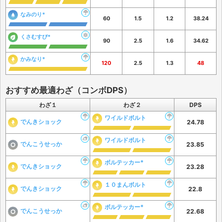
なみのり*
60
1.5
1.2
38.24
くさむすび*
90
2.5
1.6
34.62
かみなり*
120
2.5
1.3
48
おすすめ最適わざ（コンボDPS）
わざ１
わざ２
DPS
ワイルドボルト
でんきショック
24.78
ワイルドボルト
でんこうせっか
23.85
ボルテッカー*
でんきショック
23.28
１０まんボルト
でんきショック
22.8
ボルテッカー*
でんこうせっか
22.68