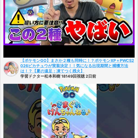
【ポケモンGO】まさか２種も同時に！？ポケモンXP＋PWCS2
026ピカチュウが実装決定！！気になる出現期間と捕獲方法
は！？【夏の遠足：凍てつく残火】
学習ドクター松本和樹 18149回視聴 2日前