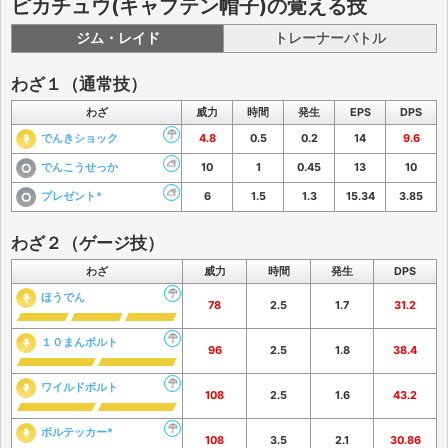
ピカチュウ(キャプテン帽子)の覚える技
ジム・レイド
トレーナーバトル
わざ１（通常技）
わざ
威力
時間
発生
EPS
DPS
でんきショック
4.8
0.5
0.2
14
9.6
でんこうせっか
10
1
0.45
13
10
プレゼント*
6
1.5
1.3
15.34
3.85
わざ２（ゲージ技）
わざ
威力
時間
発生
DPS
ほうでん
78
2.5
1.7
31.2
１０まんボルト
96
2.5
1.8
38.4
ワイルドボルト
108
2.5
1.6
43.2
ボルテッカー*
108
3.5
2.1
30.86