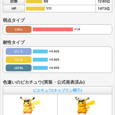
防御
96
1240位
HP
111
1473位
弱点タイプ
じめん
×1.6
耐性タイプ
ひこう
×0.625
でんき
×0.625
はがね
×0.625
色違いのピカチュウ(実装・公式発表済み)
ピカチュウ(キャプテン帽子)