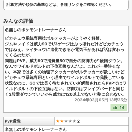
計算方法や順位の基準などは、各種リンクをご確認ください。
みんなの評価
名無しのポケモントレーナーさん
ピカチュウ系統専用技ボルテッカーがようやく解禁。
ジムやレイドは威力90で1/3ゲージはぶっ壊れだけどピカチュウ
ではねぇ。ライチュウに進化できるか電気玉があれば話は変わっ
てくるのだが。
問題はPVP。威力90で消費量50で自分の防御力が1段階ダウン。
なんでワイルドボルトの下位互換なんだよ。これが一番許せな
い。本家では多くの物理アタッカーがボルテッカーが欲しいけど
ピカチュウ系統専用という理由でワイルドボルトで我慢している
状況なのに、GOでは長く待たされていざ解禁されたらPVPではワ
イルドボルトの下位互換はない。防御力はブレイブバードと同じ
く3段階ダウンでいいから威力は120以上でないと割に合わない。
2024年03月05日 13時35分
14
PvP適性
★★
★
★
★
2
名無しのポケモントレーナーさん