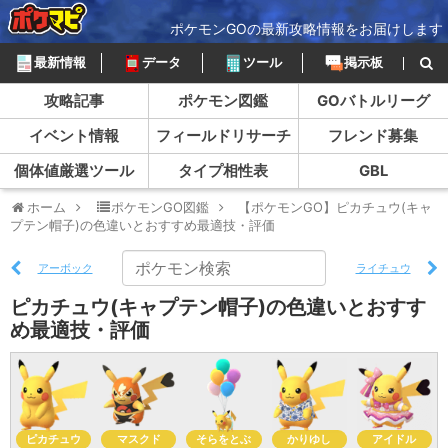
ポケモンGOの最新攻略情報をお届けします
最新情報
データ
ツール
掲示板
攻略記事
ポケモン図鑑
GOバトルリーグ
イベント情報
フィールドリサーチ
フレンド募集
個体値厳選ツール
タイプ相性表
GBL
ホーム
ポケモンGO図鑑
【ポケモンGO】ピカチュウ(キャ
プテン帽子)の色違いとおすすめ最適技・評価
アーボック
ライチュウ
ピカチュウ(キャプテン帽子)の色違いとおすす
め最適技・評価
ピカチュウ
マスクド
そらをとぶ
かりゆし
アイドル