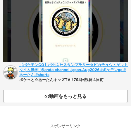
【ポケモンGO】ポケふたスタンプラリー☆ピカチュウ・ゲット
タイム動画‼️@arata.channel .japan.Aug2026 #ポケモンgo #
あーたん #shorts
ポケっと☆あーたんキッズTV!! 794回視聴 4日前
の動画をもっと見る
スポンサーリンク