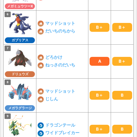
メガミュウツーX
マッドショット
B＋
B＋
だいちのちから
ガブリアス
どろかけ
A
B＋
ねっさのだいち
ドリュウズ
マッドショット
B＋
B
じしん
メガラグラージ
ドラゴンテール
B＋
B
ワイドブレイカー