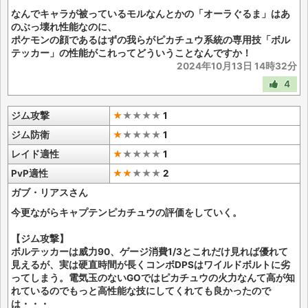
なんでキャラが被っているモルなんとかの「オーラぐるま」はあ
のぶっ壊れ性能なのに、
ポケモンの顔であるはずの我らがピカチュウ系統の専用技「ボル
テッカー」の性能がこれってどういうことなんですか！
2024年10月13日 14時32分
4
ジム攻撃
★
★
★
★
★
1
ジム防衛
★
★
★
★
★
1
レイド適性
★
★
★
★
★
1
PvP適性
★★
★
★
★
2
ガブ・リアスさん
今更ながらキャプテンピカチュウの評価をしていく。
【ジム攻撃】
ボルテッカーは威力90、ゲージ消費1/3とこれだけ見れば優れて
見えるが、実は硬直時間が長くコンボDPSはワイルドボルトに劣
ってしまう。電気玉のないGOではピカチュウの火力なんて高が知
れているのでもっと高性能な技にしてくれても良かったので
は・・・