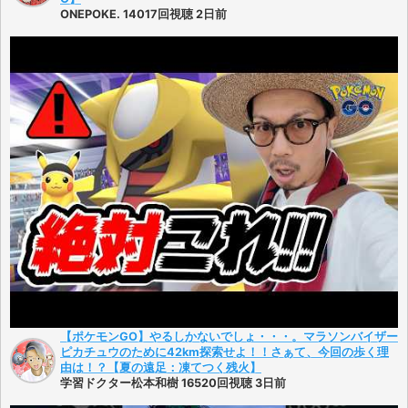
ONEPOKE. 14017回視聴 2日前
【ポケモンGO】やるしかないでしょ・・・。マラソンバイザー
ピカチュウのために42km探索せよ！！さぁて、今回の歩く理
由は！？【夏の遠足：凍てつく残火】
学習ドクター松本和樹 16520回視聴 3日前