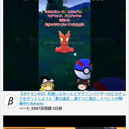
【ポケモンGO】色違いユキハミとマラソンバイザーのピカチュ
ウをゲットしよう‼「夏の遠足：凍てつく残火」イベントが開
催中‼ #shorts
べーた 2667回視聴 3日前