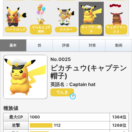
そらをとぶ5
キャプテン帽
キョダイマッ
ハードロック
ドクター
周年
子
クス
基本
技
評価
対策
動画
No.0025
ピカチュウ(キャプテン
帽子)
英語名：Captain hat
でんき
種族値
最大CP
1060
1364位
攻撃
112
1268位