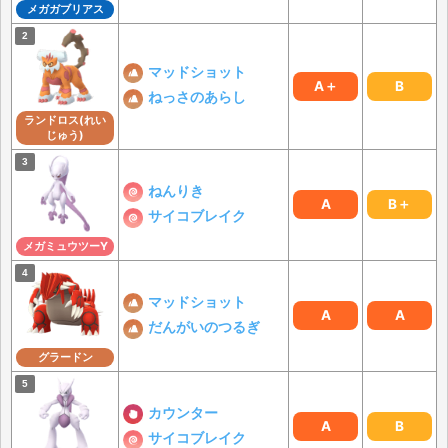
メガガブリアス
マッドショット
A＋
B
ねっさのあらし
ランドロス(れい
じゅう)
ねんりき
A
B＋
サイコブレイク
メガミュウツーY
マッドショット
A
A
だんがいのつるぎ
グラードン
カウンター
A
B
サイコブレイク