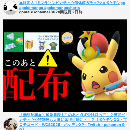
⚠️限定入手‼️マラソンピカチュウ個体値ガチャ?✨ #ポケモンgo
#pokemongo #pokemongoshorts
gomaGGchannel 8028回視聴 2日前
【無料配布⚠️】緊急発表！このあと必ず受け取って！？限定ピ
カチュウや特別技も大量に習得可能に・・？【ポケモンGO・プ
ロモコード・WCS2026・ポケモンXP・Twitch・pokemon G
O】