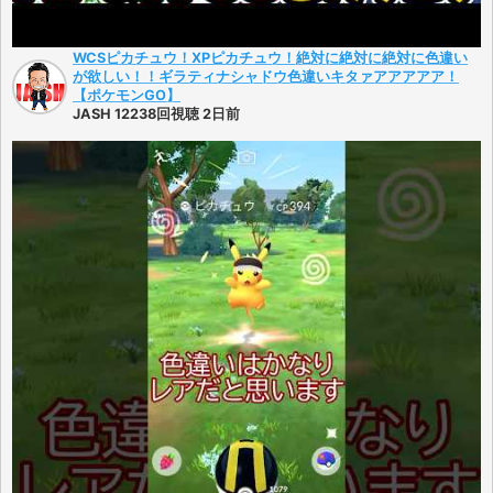
WCSピカチュウ！XPピカチュウ！絶対に絶対に絶対に色違い
が欲しい！！ギラティナシャドウ色違いキタァアアアアア！
【ポケモンGO】
JASH 12238回視聴 2日前