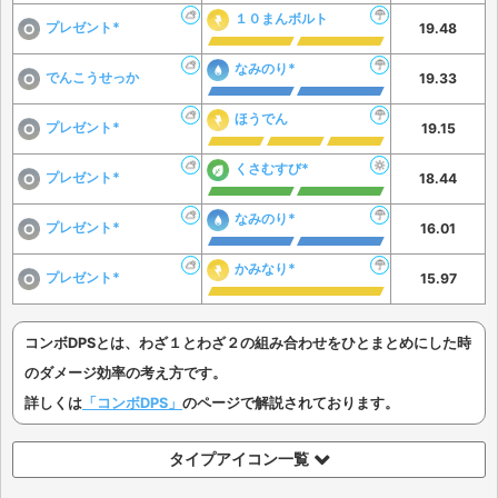
１０まんボルト
プレゼント*
19.48
なみのり*
でんこうせっか
19.33
ほうでん
プレゼント*
19.15
くさむすび*
プレゼント*
18.44
なみのり*
プレゼント*
16.01
かみなり*
プレゼント*
15.97
コンボDPSとは、わざ１とわざ２の組み合わせをひとまとめにした時
のダメージ効率の考え方です。
詳しくは
「コンボDPS」
のページで解説されております。
タイプアイコン一覧