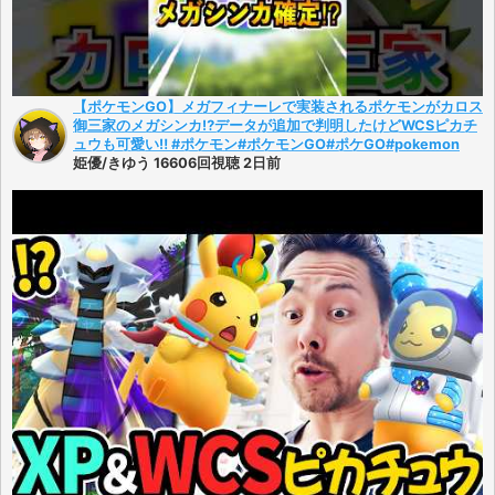
【ポケモンGO】メガフィナーレで実装されるポケモンがカロス
御三家のメガシンカ⁉︎データが追加で判明したけどWCSピカチ
ュウも可愛い‼︎ #ポケモン#ポケモンGO#ポケGO#pokemon
姫優/きゆう 16606回視聴 2日前