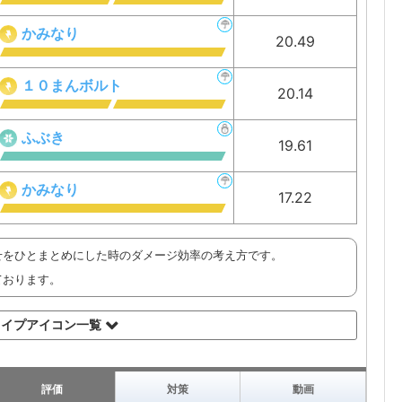
かみなり
20.49
１０まんボルト
20.14
ふぶき
19.61
かみなり
17.22
せをひとまとめにした時のダメージ効率の考え方です。
ております。
タイプアイコン一覧
評価
対策
動画