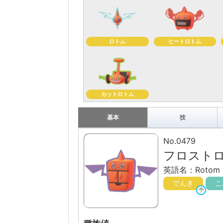
ロトム
ヒートロトム
カットロトム
基本
技
No.0479
フロスト
英語名：Rotom F
でんき
こ