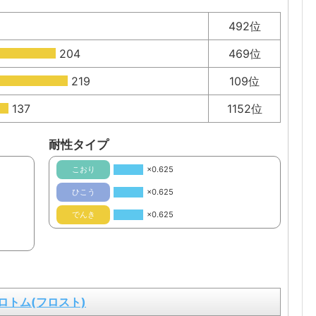
492位
204
469位
219
109位
137
1152位
耐性タイプ
こおり
×0.625
ひこう
×0.625
でんき
×0.625
ロトム(フロスト)