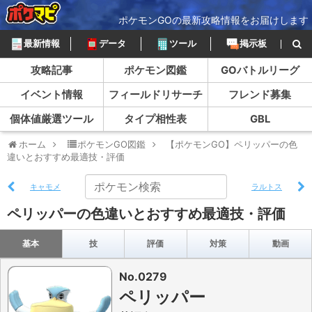
ポケモンGOの最新攻略情報をお届けします
最新情報
データ
ツール
掲示板
攻略記事
ポケモン図鑑
GOバトルリーグ
イベント情報
フィールドリサーチ
フレンド募集
個体値厳選ツール
タイプ相性表
GBL
ホーム
ポケモンGO図鑑
【ポケモンGO】ペリッパーの色
違いとおすすめ最適技・評価
キャモメ
ラルトス
ペリッパーの色違いとおすすめ最適技・評価
基本
技
評価
対策
動画
No.0279
ペリッパー