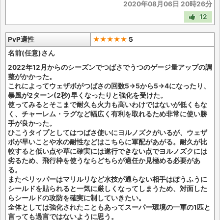
2020年08月06日 20時26分
12
PvP適性
★★★★★
5
名前(任意)さん
2022年12月からのシーズンでつばさでうつのゲージ量アップの調
整がかかった。
これによってウェザボがつばさの回数5→5から5→4になったり、
暴風が2ターン(2秒)早くなったりと強化を受けた。
使ってみるとそこまで耐久も火力も高いわけではないが低くもな
く、チャーレム・ラグなど幅広く有利を取れるため非常に使い勝
手が良かった。
ひこうタイプとしてはつばさ使いにヨルノズクがいるが、ウェザ
ボが早いことや水の耐性などはこちらに軍配があがる。耐久が比
較すると低い点や草に確実には遂行できない点でヨルノズクには
劣るため、飛行枠を使うならどちらが適任か見極める必要があ
る。
またペリッパーはマリルリなど水技が通らない相手はぼうふうに
シールドを貼られると一気に厳しくなってしまうため、対面した
らシールドの攻防を確実に制していきたい。
全体としては強化されたこともあってスーパー環境の一軍の1匹と
言っても過言ではないように思う。