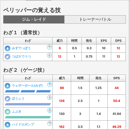
ペリッパーの覚える技
ジム・レイド
トレーナーバトル
わざ１（通常技）
わざ
威力
時間
発生
EPS
DPS
みずでっぽう
6
0.5
0.3
10
12
つばさでうつ
12
1
0.75
11
12
わざ２（ゲージ技）
わざ
威力
時間
発生
DPS
ウェザーボール(みず)
66
1.5
1.25
44
ぼうふう
126
2.5
1
50.4
ふぶき
130
3
1.4
41.94
ハイドロポンプ
162
3.5
1.1
46.29