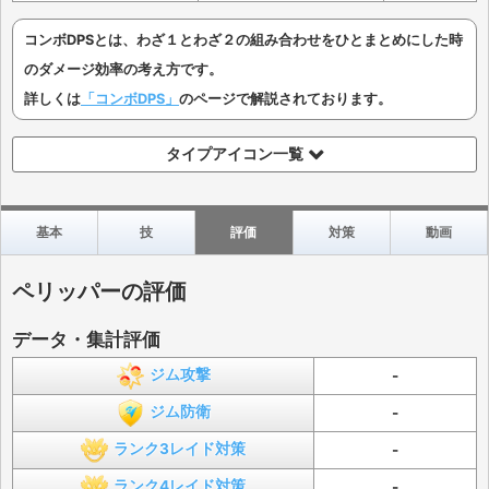
コンボDPSとは、わざ１とわざ２の組み合わせをひとまとめにした時
のダメージ効率の考え方です。
詳しくは
「コンボDPS」
のページで解説されております。
タイプアイコン一覧
基本
技
評価
対策
動画
ペリッパーの評価
データ・集計評価
ジム攻撃
-
ジム防衛
-
ランク3レイド対策
-
ランク4レイド対策
-