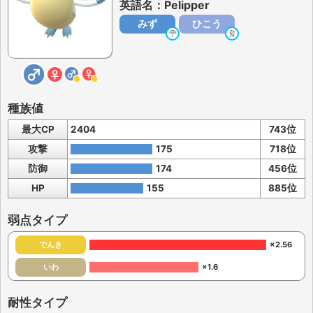
英語名：Pelipper
みず
ひこう
種族値
最大CP
2404
743位
攻撃
175
718位
防御
174
456位
HP
155
885位
弱点タイプ
でんき
×2.56
いわ
×1.6
耐性タイプ