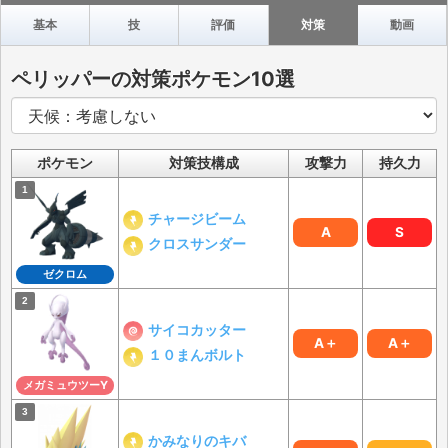
基本
技
評価
対策
動画
ペリッパーの対策ポケモン10選
ポケモン
対策技構成
攻撃力
持久力
チャージビーム
A
S
クロスサンダー
ゼクロム
サイコカッター
A＋
A＋
１０まんボルト
メガミュウツーY
かみなりのキバ