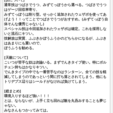
[技について]
通常技はつばさでうつ、みずてっぽうから選べる。つばさでうつ
はゲージ回収率寄り、
みずてっぽうは削り型。せっかく追加されたウェザボを使ってあ
げよう！！ってことでつばさでうつがおすすめ。(みずてっぽう自
体そんな優秀じゃないし)
スペシャル技は今回追加されたウェザボは確定。これを採用しな
いと流石にキツい。
技解放は実質、ふぶきかぼうふうかのどちらかになるが、ふぶき
はあまりにも重いので、
ぼうふうを勧める。
[天敵について]
こいつが苦手な奴は勿論いる。まずでんきタイプ使い。特にボル
チェン持ちはかなりキツい。
でんきタイプの中でも一番苦手なのはランターン。全ての技を軽
減してしまうのであっという間に打ち落とされてしまう。他にも
トリデプス辺りはシールドがなければ負けてしまう。
[総まとめ]
環境入りするほど強い！！！
とは、ならないが、上手く立ち回れば敵を丸呑みすることも夢じ
ゃない。
みなさんもつかってみては。