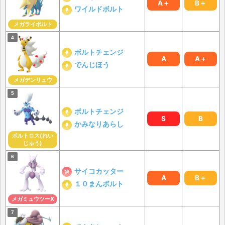
A＋
B＋
ワイルドボルト
メガライボルト
ボルトチェンジ
A
A＋
でんじほう
メガデンリュウ
ボルトチェンジ
S
B
かみなりあらし
ボルトロス(れい
じゅう)
サイコカッター
A
B＋
１０まんボルト
メガミュウツーX