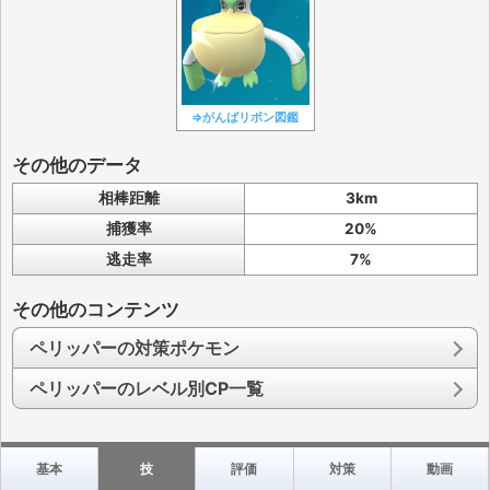
⇒がんばリボン図鑑
その他のデータ
相棒距離
3km
捕獲率
20%
逃走率
7%
その他のコンテンツ
ペリッパーの対策ポケモン
ペリッパーのレベル別CP一覧
基本
技
評価
対策
動画