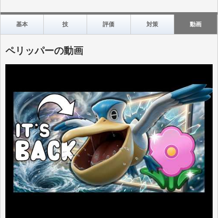
基本
技
評価
対策
動画
ペリッパーの動画