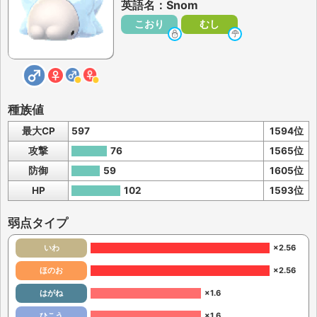
英語名：Snom
こおり
むし
種族値
最大CP
597
1594位
攻撃
76
1565位
防御
59
1605位
HP
102
1593位
弱点タイプ
いわ
×2.56
ほのお
×2.56
はがね
×1.6
ひこう
×1.6