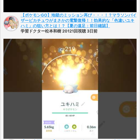
【ポケモンGO】地獄のミッション再び・・・！？マラソンバイ
ザーピカチュウがまさかの電撃復帰！！効果的な「色違いユキ
ハミ」の狙い方とは！？【夏の遠足：前日確認】
学習ドクター松本和樹 20121回視聴 3日前