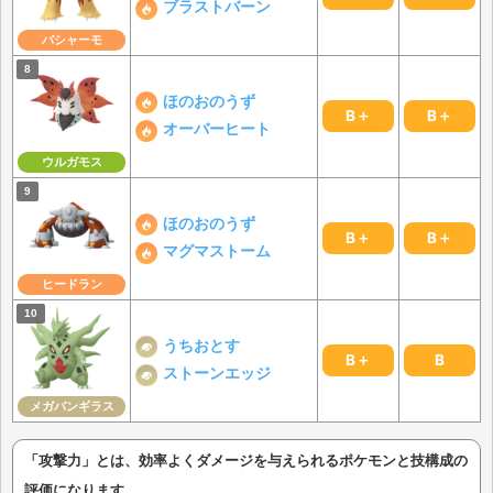
ブラストバーン
バシャーモ
ほのおのうず
B＋
B＋
オーバーヒート
ウルガモス
ほのおのうず
B＋
B＋
マグマストーム
ヒードラン
うちおとす
B＋
B
ストーンエッジ
メガバンギラス
「攻撃力」とは、効率よくダメージを与えられるポケモンと技構成の
評価になります。