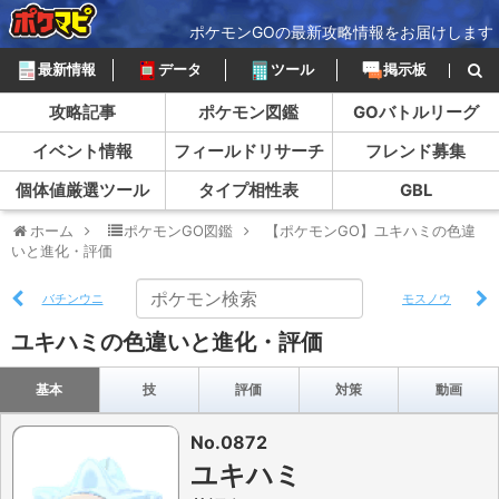
ポケモンGOの最新攻略情報をお届けします
最新情報
データ
ツール
掲示板
攻略記事
ポケモン図鑑
GOバトルリーグ
イベント情報
フィールドリサーチ
フレンド募集
個体値厳選ツール
タイプ相性表
GBL
ホーム
ポケモンGO図鑑
【ポケモンGO】ユキハミの色違
いと進化・評価
バチンウニ
モスノウ
ユキハミの色違いと進化・評価
基本
技
評価
対策
動画
No.0872
ユキハミ