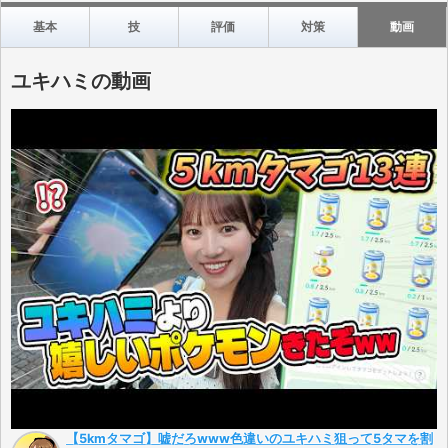
基本
技
評価
対策
動画
ユキハミの動画
【5kmタマゴ】嘘だろwww色違いのユキハミ狙って5タマを割