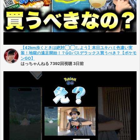
【42km歩くときは絶対◯◯しよう】本日ユキハミ色違い実
装！地獄の遠足開始！？GOパスデラックス買うべき？【ポケモ
ンGO】
はっちゃんねる 7392回視聴 3日前