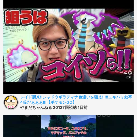
レイド襲来!!シャドウギラティナ色違いを狙え!!!!!ユキハミ効率
4倍だぁぁぁ!!!【ポケモンGO】
やまだちゃんねる 20127回視聴 1日前