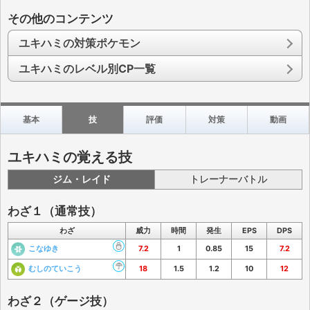
その他のコンテンツ
ユキハミの対策ポケモン
ユキハミのレベル別CP一覧
基本
技
評価
対策
動画
ユキハミの覚える技
ジム・レイド
トレーナーバトル
わざ１（通常技）
わざ
威力
時間
発生
EPS
DPS
こなゆき
7.2
1
0.85
15
7.2
むしのていこう
18
1.5
1.2
10
12
わざ２（ゲージ技）