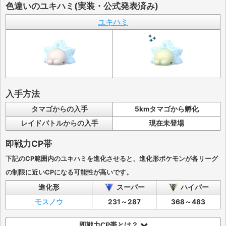
色違いのユキハミ(実装・公式発表済み)
ユキハミ
入手方法
タマゴからの入手
5kmタマゴから孵化
レイドバトルからの入手
現在未登場
即戦力CP帯
下記のCP範囲内のユキハミを進化させると、進化形ポケモンが各リーグ
の制限に近いCPになる可能性が高いです。
進化形
スーパー
ハイパー
モスノウ
231～287
368～483
即戦力CP帯とは？