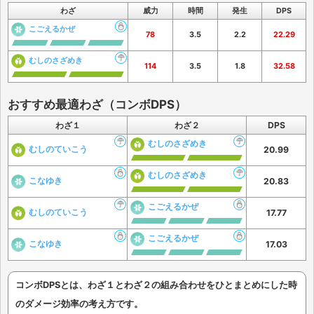
わざ
威力
時間
発生
DPS
こごえるかぜ
78
3.5
2.2
22.29
むしのさざめき
114
3.5
1.8
32.58
おすすめ最適わざ（コンボDPS）
わざ１
わざ２
DPS
むしのさざめき
むしのていこう
20.99
むしのさざめき
こなゆき
20.83
こごえるかぜ
むしのていこう
17.77
こごえるかぜ
こなゆき
17.03
コンボDPSとは、わざ１とわざ２の組み合わせをひとまとめにした時
のダメージ効率の考え方です。