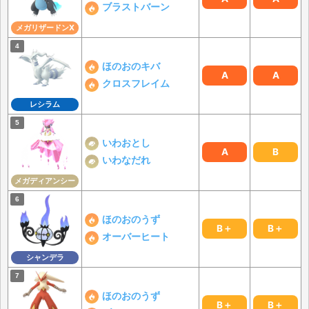
ブラストバーン
メガリザードンX
ほのおのキバ
A
A
クロスフレイム
レシラム
いわおとし
A
B
いわなだれ
メガディアンシー
ほのおのうず
B＋
B＋
オーバーヒート
シャンデラ
ほのおのうず
B＋
B＋