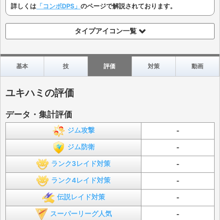
詳しくは
「コンボDPS」
のページで解説されております。
タイプアイコン一覧
基本
技
評価
対策
動画
ユキハミの評価
データ・集計評価
ジム攻撃
-
ジム防衛
-
ランク3レイド対策
-
ランク4レイド対策
-
伝説レイド対策
-
スーパーリーグ人気
-