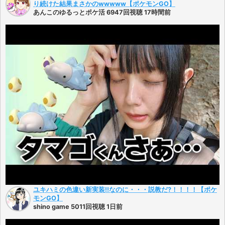
り続けた結果まさかのwwwww【ポケモンGO】
あんこのゆるっとポケ活 6947回視聴 17時間前
ユキハミの色違い新実装!!なのに・・・説教だ?！！！！【ポケ
モンGO】
shino game 5011回視聴 1日前