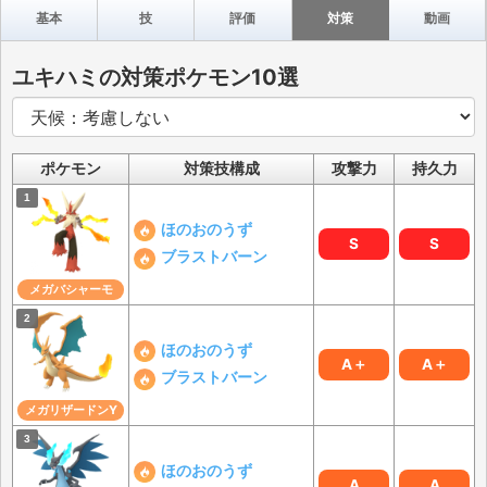
基本
技
評価
対策
動画
ユキハミの対策ポケモン10選
ポケモン
対策技構成
攻撃力
持久力
ほのおのうず
S
S
ブラストバーン
メガバシャーモ
ほのおのうず
A＋
A＋
ブラストバーン
メガリザードンY
ほのおのうず
A
A