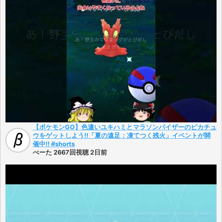
【ポケモンGO】色違いユキハミとマラソンバイザーのピカチュ
ウをゲットしよう‼「夏の遠足：凍てつく残火」イベントが開
催中‼ #shorts
べーた 2667回視聴 2日前