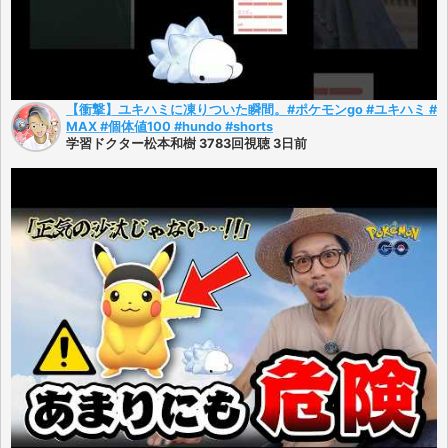
【衝撃】ユキハミに凍りついた瞬間。#ポケモンgo #ユキハミ #
MAX #個体値100 #hundo #shorts
学習ドクター松本和樹 3783回視聴 3日前