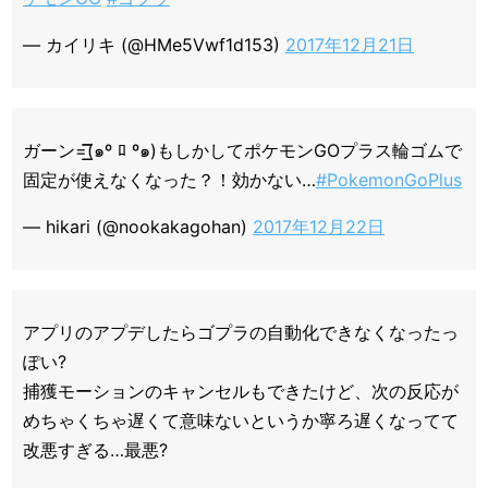
— カイリキ (@HMe5Vwf1d153)
2017年12月21日
ガーン=͟͟͞͞(๑º ﾛ º๑)もしかしてポケモンGOプラス輪ゴムで
固定が使えなくなった？！効かない…
#PokemonGoPlus
— hikari (@nookakagohan)
2017年12月22日
アプリのアプデしたらゴプラの自動化できなくなったっ
ぽい?
捕獲モーションのキャンセルもできたけど、次の反応が
めちゃくちゃ遅くて意味ないというか寧ろ遅くなってて
改悪すぎる…最悪?