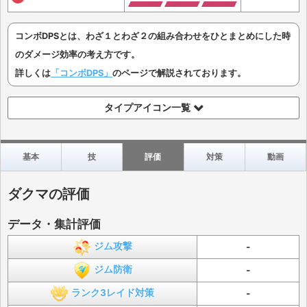
コンボDPSとは、わざ１とわざ２の組み合わせをひとまとめにした時
のダメージ効率の考え方です。
詳しくは
「コンボDPS」
のページで解説されております。
タイプアイコン一覧
基本
技
評価
対策
動画
ダクマの評価
データ・集計評価
ジム攻撃
-
ジム防衛
-
ランク3レイド対策
-