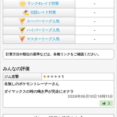
ランク4レイド対策
-
伝説レイド対策
-
スーパーリーグ人気
-
ハイパーリーグ人気
-
マスターリーグ人気
-
計算方法や順位の基準などは、各種リンクをご確認ください。
みんなの評価
ジム攻撃
★
★
★
★
★
1
名無しのポケモントレーナーさん
ダイマックスの時の鳴き声が完全にオナラ
2026年06月10日 16時11分
2