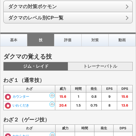
ダクマの対策ポケモン
ダクマのレベル別CP一覧
基本
技
評価
対策
動画
ダクマの覚える技
ジム・レイド
トレーナーバトル
わざ１（通常技）
わざ
威力
時間
発生
EPS
DPS
カウンター
15.6
1
0.8
9
15.6
いわくだき
20.4
1.5
0.75
8
13.6
わざ２（ゲージ技）
わざ
威力
時間
発生
DPS
かわらわり