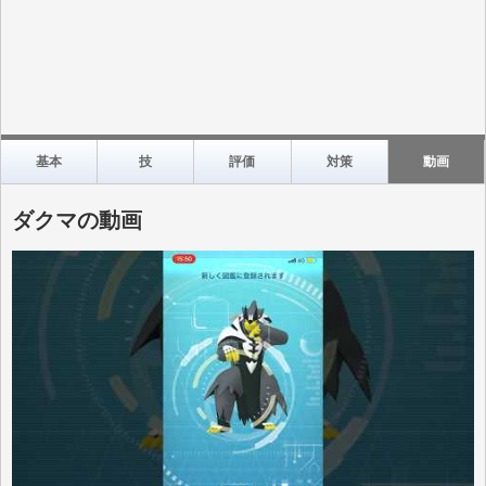
基本
技
評価
対策
動画
ダクマの動画