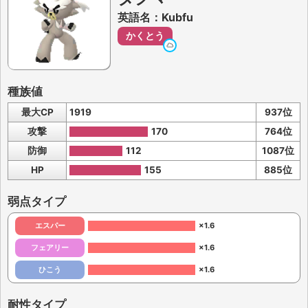
英語名：Kubfu
かくとう
種族値
最大CP
1919
937位
攻撃
170
764位
防御
112
1087位
HP
155
885位
弱点タイプ
エスパー
×1.6
フェアリー
×1.6
ひこう
×1.6
耐性タイプ