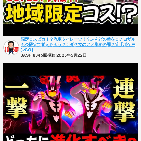
限定コスピカ！？汽車タイレーツ！？ふんどの拳をコノヨザル
も今限定で覚えちゃう？！ダクマのアメ集めの闇？笑【ポケモ
ンGO】
JASH 8345回視聴 2025年5月22日