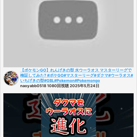
【ポケモンGO】れんげきの型 水ウーラオス マスターリーグで
検証してみた? #ポケGO#マスターリーグ#ダクマ#ウーラオス#
いちげきの型#GBL#Pokemon#Pokemongo
naoyabb0518 1080回視聴 2025年5月24日