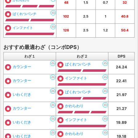
48
1.5
0.7
32
ばくれつパンチ
102
2.5
1
40.8
インファイト
126
2.5
1.2
50.4
おすすめ最適わざ（コンボDPS）
わざ１
わざ２
DPS
ばくれつパンチ
カウンター
24.24
インファイト
カウンター
22.41
ばくれつパンチ
いわくだき
21.97
かわらわり
カウンター
21.27
インファイト
いわくだき
19.89
かわらわり
いわくだき
19.18