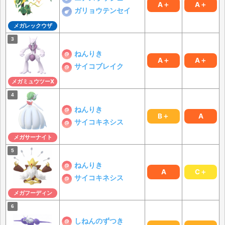
A＋
A＋
ガリョウテンセイ
メガレックウザ
ねんりき
A＋
A＋
サイコブレイク
メガミュウツーX
ねんりき
B＋
A
サイコキネシス
メガサーナイト
ねんりき
A
C＋
サイコキネシス
メガフーディン
しねんのずつき