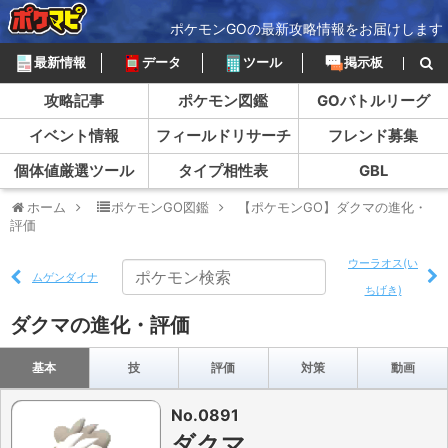
ポケモンGOの最新攻略情報をお届けします
最新情報
データ
ツール
掲示板
攻略記事
ポケモン図鑑
GOバトルリーグ
イベント情報
フィールドリサーチ
フレンド募集
個体値厳選ツール
タイプ相性表
GBL
ホーム
ポケモンGO図鑑
【ポケモンGO】ダクマの進化・
評価
ウーラオス(い
ムゲンダイナ
ちげき)
ダクマの進化・評価
基本
技
評価
対策
動画
No.0891
ダクマ