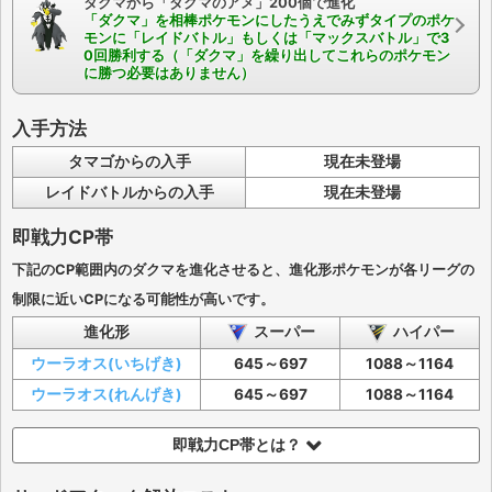
ダクマから「ダクマのアメ」200個で進化
「ダクマ」を相棒ポケモンにしたうえでみずタイプのポケ
モンに「レイドバトル」もしくは「マックスバトル」で3
0回勝利する（「ダクマ」を繰り出してこれらのポケモン
に勝つ必要はありません）
入手方法
タマゴからの入手
現在未登場
レイドバトルからの入手
現在未登場
即戦力CP帯
下記のCP範囲内のダクマを進化させると、進化形ポケモンが各リーグの
制限に近いCPになる可能性が高いです。
進化形
スーパー
ハイパー
ウーラオス(いちげき)
645～697
1088～1164
ウーラオス(れんげき)
645～697
1088～1164
即戦力CP帯とは？