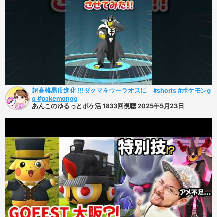
超高難易度進化!!!!ダクマをウーラオスに #shorts #ポケモンg
o #pokemongo
あんこのゆるっとポケ活 1833回視聴 2025年5月23日