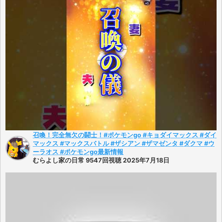
召喚！完全無欠の闘士！#ポケモンgo #キョダイマックス #ダイ
マックス #マックスバトル #ザシアン #ザマゼンタ #ダクマ #ウ
ーラオス #ポケモンgo最新情報
むらよし家の日常 9547回視聴 2025年7月18日