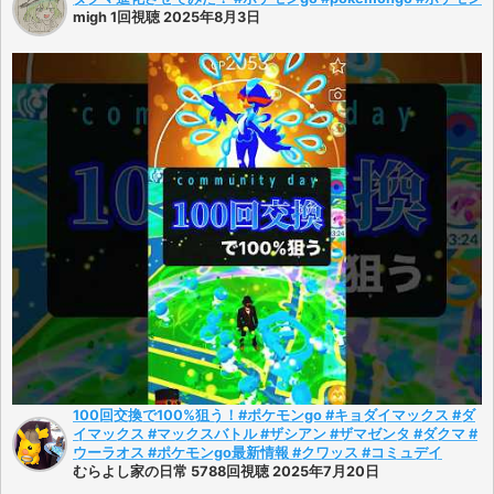
migh 1回視聴 2025年8月3日
100回交換で100%狙う！#ポケモンgo #キョダイマックス #ダ
イマックス #マックスバトル #ザシアン #ザマゼンタ #ダクマ #
ウーラオス #ポケモンgo最新情報 #クワッス #コミュデイ
むらよし家の日常 5788回視聴 2025年7月20日