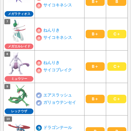
B＋
B
サイコキネシス
メガラティオス
ねんりき
B＋
C＋
サイコキネシス
メガエルレイド
ねんりき
B＋
C＋
サイコブレイク
ミュウツー
エアスラッシュ
B＋
C＋
ガリョウテンセイ
レックウザ
ドラゴンテール