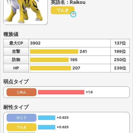
英語名：Raikou
でんき
種族値
最大CP
3902
137位
攻撃
241
199位
防御
195
250位
HP
207
239位
弱点タイプ
じめん
×1.6
耐性タイプ
ひこう
×0.625
でんき
×0.625