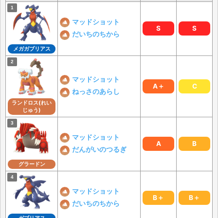
マッドショット
S
S
だいちのちから
メガガブリアス
マッドショット
A＋
C
ねっさのあらし
ランドロス(れい
じゅう)
マッドショット
A
B
だんがいのつるぎ
グラードン
マッドショット
B＋
B＋
だいちのちから