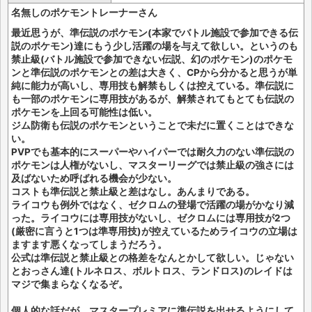
名無しのポケモントレーナーさん
最近思うが、準伝説のポケモン(本家でバトル施設で参加できる伝
説のポケモン)達にもう少し活躍の場を与えて欲しい。というのも
禁止級(バトル施設で参加できない伝説、幻のポケモン)のポケモ
ンと準伝説のポケモンとの差は大きく、CPから分かると思うが単
純に能力が高いし、専用技も解禁もしくは控えている。準伝説に
も一部のポケモンに専用技があるが、解禁されてもとても伝説の
ポケモンを上回る可能性は低い。
ジム防衛も伝説のポケモンということで未だに置くことはできな
い。
PVPでも基本的にスーパーやハイパーでは耐久力のない準伝説の
ポケモンは人権がないし、マスターリーグでは禁止級の強さには
及ばないため呼ばれる機会が少ない。
コストも準伝説と禁止級と差はなし。あんまりである。
ライコウも例外ではなく、ゼクロムの登場で活躍の場がかなり減
った。ライコウには専用技がないし、ゼクロムには専用技が2つ
(厳密に言うと1つは準専用技)が控えているためライコウの立場は
ますます悪くなってしまうだろう。
公式は準伝説と禁止級との格差をなんとかして欲しい。じゃない
とおっさん達(トルネロス、ボルトロス、ランドロス)のレイドは
マジで集まらなくなるぞ。
個人的な話だが、マスタープレミアに準伝説を出せるようにして