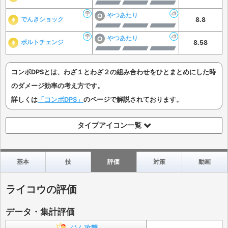
やつあたり
でんきショック
8.8
やつあたり
ボルトチェンジ
8.58
コンボDPSとは、わざ１とわざ２の組み合わせをひとまとめにした時
のダメージ効率の考え方です。
詳しくは
「コンボDPS」
のページで解説されております。
タイプアイコン一覧
基本
技
評価
対策
動画
ライコウの評価
データ・集計評価