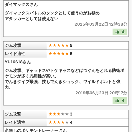
ダイマックスさん
ダイマックスバトルのタンクとして使うのがお勧め
アタッカーとしては使えない
2025年03月22日 12時38分
4
ジム攻撃
★★★★★
5
レイド適性
★★★★★
5
YU16618さん
ジム攻撃、ギャラドスやトゲキッスなどばつぐんをとれる防衛ポ
ケモンが多く凡用性が高い。
でんきタイプ最強、技もでんきショック、ワイルドボルトと強
力。
2019年06月23日 20時17分
4
ジム攻撃
★★★
★
★
3
レイド適性
★★★★
★
4
名無しのポケモントレーナーさん