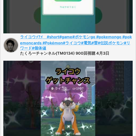
ライコウ⚡️?⚡️ #short#game#ポケモンgo #pokemongo #pok
emoncards #Pokémon#ライコウ#電気#雷#伝説ポケモン#リ
ワード#個体値
たくろーチャンネル(TM0134) 900回視聴 4月3日