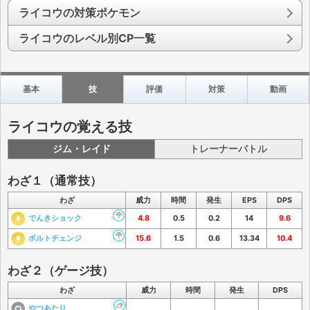
ライコウの対策ポケモン
ライコウのレベル別CP一覧
基本
技
評価
対策
動画
ライコウの覚える技
ジム・レイド
トレーナーバトル
わざ１（通常技）
わざ
威力
時間
発生
EPS
DPS
でんきショック
4.8
0.5
0.2
14
9.6
ボルトチェンジ
15.6
1.5
0.6
13.34
10.4
わざ２（ゲージ技）
わざ
威力
時間
発生
DPS
やつあたり