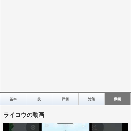
基本
技
評価
対策
動画
ライコウの動画