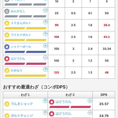
10
2
1
5
おんがえし
25
0.5
0.1
50
１０まんボルト
96
2.5
1.8
38.4
ワイルドボルト
108
2.5
1.6
43.2
シャドーボール
100
3
2.4
33.34
はどうだん
100
2
1.2
50
かみなり
120
2.5
1.3
48
おすすめ最適わざ（コンボDPS）
わざ１
わざ２
DPS
はどうだん
でんきショック
25.57
はどうだん
ボルトチェンジ
24.79