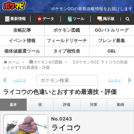
ポケモンGOの最新攻略情報をお届けします
最新情報
データ
ツール
掲示板
攻略記事
ポケモン図鑑
GOバトルリーグ
イベント情報
フィールドリサーチ
フレンド募集
個体値厳選ツール
タイプ相性表
GBL
ホーム
ポケモンGO図鑑
【ポケモンGO】ライコウの色違
いとおすすめ最適技・評価
ハピナス
エンテイ
ライコウの色違いとおすすめ最適技・評価
基本
技
評価
対策
動画
No.0243
ライコウ