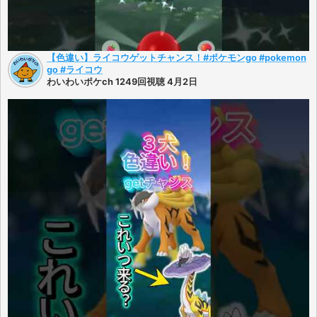
【色違い】ライコウゲットチャンス！#ポケモンgo #pokemon
go #ライコウ
わいわいポケch 1249回視聴 4月2日