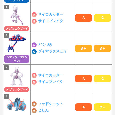
ガブリアス
サイコカッター
A
C
サイコブレイク
メガミュウツーY
どくづき
B＋
B＋
ダイマックスほう
ムゲンダイナ(ム
ゲン)
サイコカッター
A
C
サイコブレイク
メガミュウツーX
マッドショット
A
C＋
じしん