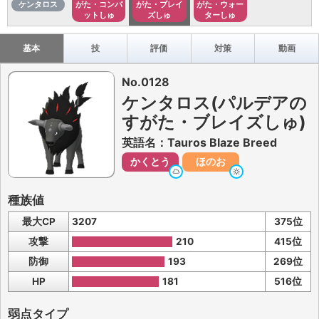
ケンタロス
がた・コンバ
がた・ブレイ
がた・ウォー
ットしゅ
ズしゅ
ターしゅ
基本
技
評価
対策
動画
No.0128
ケンタロス(パルデアの
すがた・ブレイズしゅ)
英語名：Tauros Blaze Breed
かくとう
ほのお
種族値
最大CP
3207
375位
攻撃
210
415位
防御
193
269位
HP
181
516位
弱点タイプ