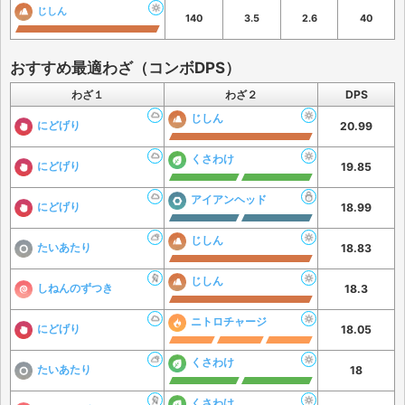
じしん
140
3.5
2.6
40
おすすめ最適わざ（コンボDPS）
わざ１
わざ２
DPS
じしん
にどげり
20.99
くさわけ
にどげり
19.85
アイアンヘッド
にどげり
18.99
じしん
たいあたり
18.83
じしん
しねんのずつき
18.3
ニトロチャージ
にどげり
18.05
くさわけ
たいあたり
18
くさわけ