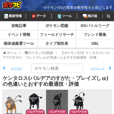
ポケモンGOの最新攻略情報をお届けします
最新情報
データ
ツール
掲示板
攻略記事
ポケモン図鑑
GOバトルリーグ
イベント情報
フィールドリサーチ
フレンド募集
個体値厳選ツール
タイプ相性表
GBL
ホーム
ポケモンGO図鑑
【ポケモンGO】ケンタロス(パル
デアのすがた・ブレイズしゅ)の色違いとおすすめ最適技・評価
カイロス
コイキング
ケンタロス(パルデアのすがた・ブレイズしゅ)
の色違いとおすすめ最適技・評価
パルデアのす
パルデアのす
パルデアのす