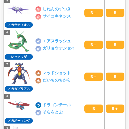
しねんのずつき
B＋
B
サイコキネシス
メガラティオス
エアスラッシュ
B＋
B
ガリョウテンセイ
レックウザ
マッドショット
B＋
B
だいちのちから
メガガブリアス
ドラゴンテール
B
B＋
そらをとぶ
メガボーマンダ