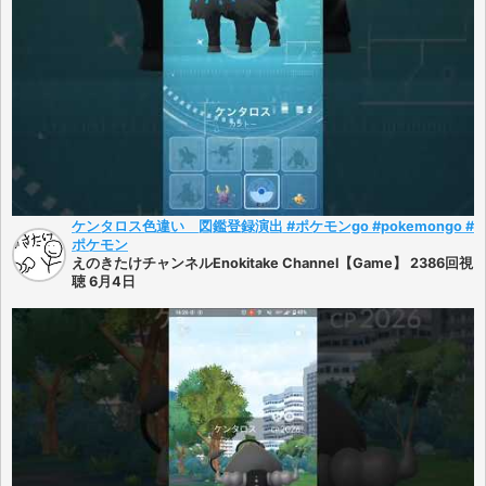
ケンタロス色違い 図鑑登録演出 #ポケモンgo #pokemongo #
ポケモン
えのきたけチャンネルEnokitake Channel【Game】 2386回視
聴 6月4日