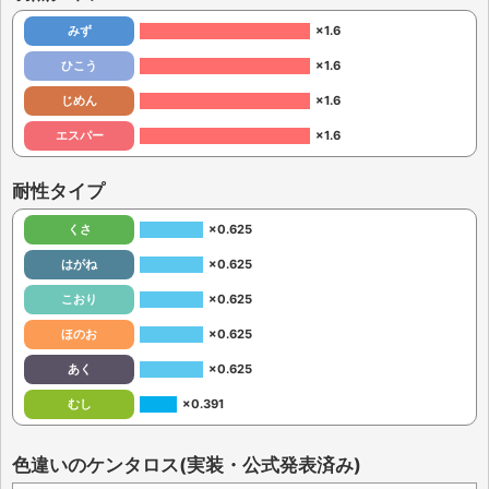
みず
×1.6
ひこう
×1.6
じめん
×1.6
エスパー
×1.6
耐性タイプ
くさ
×0.625
はがね
×0.625
こおり
×0.625
ほのお
×0.625
あく
×0.625
むし
×0.391
色違いのケンタロス(実装・公式発表済み)