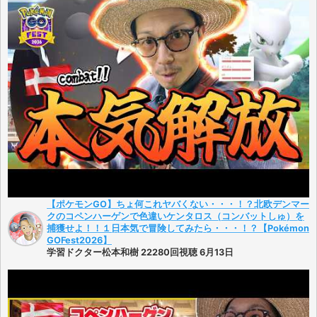
【ポケモンGO】ちょ何これヤバくない・・・！？北欧デンマー
クのコペンハーゲンで色違いケンタロス（コンバットしゅ）を
捕獲せよ！！１日本気で冒険してみたら・・・！？【Pokémon
GOFest2026】
学習ドクター松本和樹 22280回視聴 6月13日