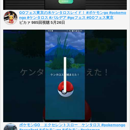
GOフェス東京の水ケンタロスレイド！ #ポケモンgo #pokemo
ngo #ケンタロス #パルデア #goフェス #GOフェス東京
ピカァ 985回視聴 5月26日
ポケモンGO エクセレントスロー ケンタロス #pokemongo
#excellent #ポケモンgo #ポケモン #pokemon