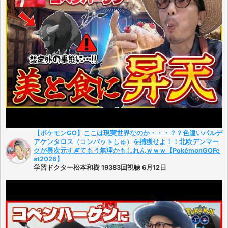
【ポケモンGO】ここは現実世界なのか・・・？？色違いパルデ
アケンタロス（コンバットしゅ）を捕獲せよ！！北欧デンマー
クが異次元すぎてもう無理かもしれんｗｗｗ【PokémonGOFe
st2026】
学習ドクター松本和樹 19383回視聴 6月12日