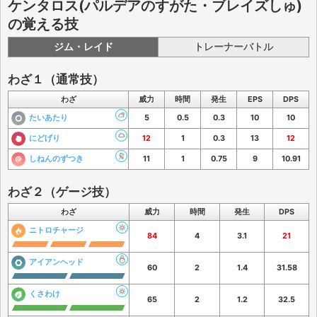
ケンタロス(パルデアのすがた・ブレイズしゅ)
の覚える技
ジム・レイド
トレーナーバトル
わざ１（通常技）
わざ
威力
時間
発生
EPS
DPS
たいあたり
5
0.5
0.3
10
10
にどげり
12
1
0.3
13
12
しねんのずつき
11
1
0.75
9
10.91
わざ２（ゲージ技）
わざ
威力
時間
発生
DPS
ニトロチャージ
84
4
3.1
21
アイアンヘッド
60
2
1.4
31.58
くさわけ
65
2
1.2
32.5