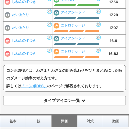
しねんのずつき
17.56
アイアンヘッド
たいあたり
17.29
ニトロチャージ
たいあたり
17.07
アイアンヘッド
しねんのずつき
16.9
ニトロチャージ
しねんのずつき
16.83
コンボDPSとは、わざ１とわざ２の組み合わせをひとまとめにした時
のダメージ効率の考え方です。
詳しくは
「コンボDPS」
のページで解説されております。
タイプアイコン一覧
基本
技
評価
対策
動画