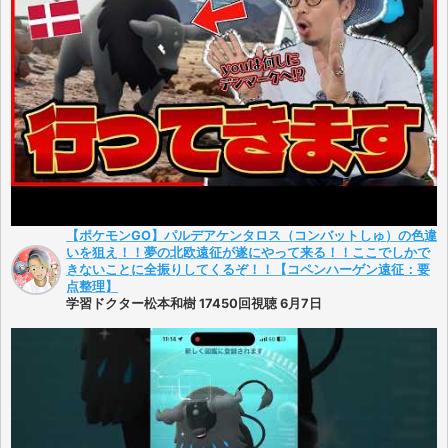
【ポケモンGO】パルデアケンタロス（コンバットしゅ）の色違
いを狙え！！夢の北欧遠征が遂にやって来る！！ここでしかで
きないことに全振りしてくるぞ！！【コペンハーゲン遠征：要
点整理】
学習ドクター松本和樹 17450回視聴 6月7日