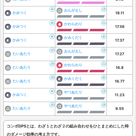
おんがえし
かみつく
18.11
かわらわり
かみつく
17.56
かみくだく
かみつく
17.37
おんがえし
たいあたり
17.27
かわらわり
たいあたり
16.8
かみくだく
たいあたり
16.77
やつあたり
かみつく
11.23
やつあたり
たいあたり
9.55
コンボDPSとは、わざ１とわざ２の組み合わせをひとまとめにした時
のダメージ効率の考え方です。