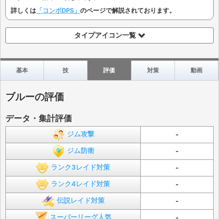
詳しくは
「コンボDPS」
のページで解説されております。
タイプアイコン一覧
基本
技
評価
対策
動画
ブルーの評価
データ・集計評価
ジム攻撃
-
ジム防衛
-
ランク3レイド対策
-
ランク4レイド対策
-
伝説レイド対策
-
スーパーリーグ人気
-