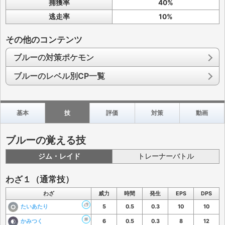
捕獲率
40%
逃走率
10%
その他のコンテンツ
ブルーの対策ポケモン
ブルーのレベル別CP一覧
基本
技
評価
対策
動画
ブルーの覚える技
ジム・レイド
トレーナーバトル
わざ１（通常技）
わざ
威力
時間
発生
EPS
DPS
たいあたり
5
0.5
0.3
10
10
かみつく
6
0.5
0.3
8
12