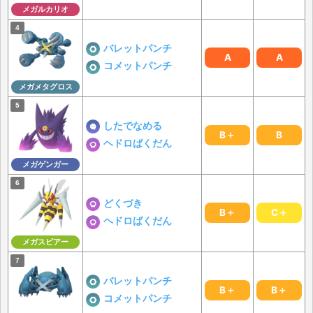
メガルカリオ
バレットパンチ
A
A
コメットパンチ
メガメタグロス
したでなめる
B＋
B
ヘドロばくだん
メガゲンガー
どくづき
B＋
C＋
ヘドロばくだん
メガスピアー
バレットパンチ
B＋
B＋
コメットパンチ