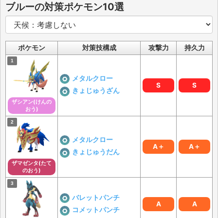
ブルーの対策ポケモン10選
ポケモン
対策技構成
攻撃力
持久力
メタルクロー
S
S
きょじゅうざん
ザシアン(けんの
おう)
メタルクロー
A＋
A＋
きょじゅうだん
ザマゼンタ(たて
のおう)
バレットパンチ
A
A
コメットパンチ