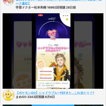
ーク遠征】
学習ドクター松本和樹 16992回視聴 28日前
【ポケモンGO】シャドウブルーFEFきた…これ当たり？?
まめGO 3343回視聴 6月6日