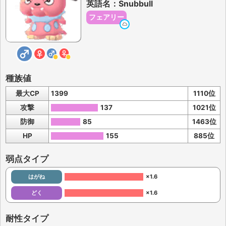
英語名：Snubbull
フェアリー
種族値
最大CP
1399
1110位
攻撃
137
1021位
防御
85
1463位
HP
155
885位
弱点タイプ
はがね
×1.6
どく
×1.6
耐性タイプ