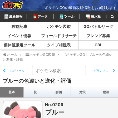
ポケモンGOの最新攻略情報をお届けします
最新情報
データ
ツール
掲示板
攻略記事
ポケモン図鑑
GOバトルリーグ
イベント情報
フィールドリサーチ
フレンド募集
個体値厳選ツール
タイプ相性表
GBL
ホーム
ポケモンGO図鑑
【ポケモンGO】ブルーの色違い
と進化・評価
ハガネール
グランブル
ブルーの色違いと進化・評価
基本
技
評価
対策
動画
No.0209
ブルー