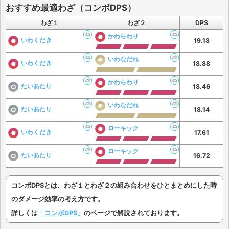
おすすめ最適わざ（コンボDPS）
わざ１
わざ２
DPS
かわらわり
いわくだき
19.18
いわなだれ
いわくだき
18.88
かわらわり
たいあたり
18.46
いわなだれ
たいあたり
18.14
ローキック
いわくだき
17.61
ローキック
たいあたり
16.72
コンボDPSとは、わざ１とわざ２の組み合わせをひとまとめにした時
のダメージ効率の考え方です。
詳しくは
「コンボDPS」
のページで解説されております。