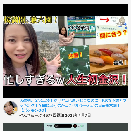
人生初、金沢上陸！だけど…色違いゼロなのに、PJCS予選とブ
ッキング！？間に合うのか…？バルキーふかの日in兼六園！
【ポケモンGO】
やんちゅーぶ 4577回視聴 2025年4月7日