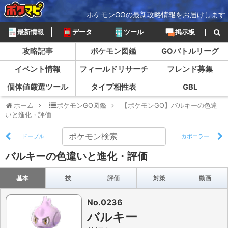
ポケモンGOの最新攻略情報をお届けします
最新情報
データ
ツール
掲示板
攻略記事
ポケモン図鑑
GOバトルリーグ
イベント情報
フィールドリサーチ
フレンド募集
個体値厳選ツール
タイプ相性表
GBL
ホーム
ポケモンGO図鑑
【ポケモンGO】バルキーの色違
いと進化・評価
ドーブル
カポエラー
バルキーの色違いと進化・評価
基本
技
評価
対策
動画
No.0236
バルキー