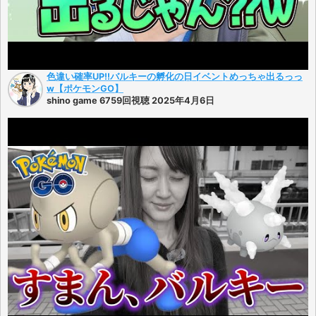
色違い確率UP!!バルキーの孵化の日イベントめっちゃ出るっっ
w【ポケモンGO】
shino game 6759回視聴 2025年4月6日