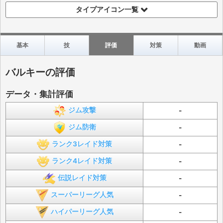
タイプアイコン一覧
基本
技
評価
対策
動画
バルキーの評価
データ・集計評価
ジム攻撃
-
ジム防衛
-
ランク3レイド対策
-
ランク4レイド対策
-
伝説レイド対策
-
スーパーリーグ人気
-
ハイパーリーグ人気
-