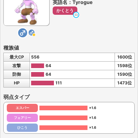
英語名：Tyrogue
かくとう
種族値
最大CP
556
1600位
攻撃
64
1598位
防御
64
1590位
HP
111
1473位
弱点タイプ
エスパー
×1.6
フェアリー
×1.6
ひこう
×1.6