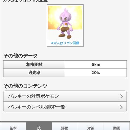
⇒がんばリボン図鑑
その他のデータ
相棒距離
5km
逃走率
20%
その他のコンテンツ
バルキーの対策ポケモン
バルキーのレベル別CP一覧
基本
技
評価
対策
動画