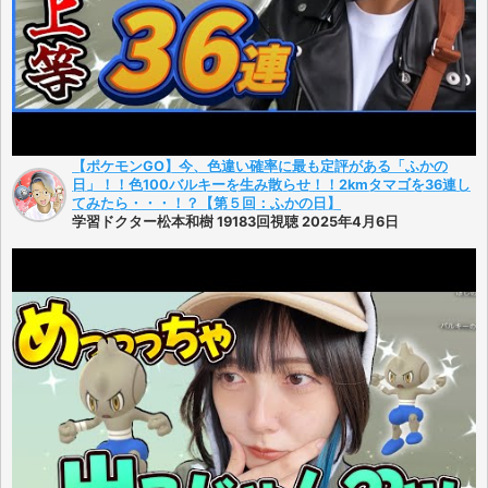
【ポケモンGO】今、色違い確率に最も定評がある「ふかの
日」！！色100バルキーを生み散らせ！！2kmタマゴを36連し
てみたら・・・！？【第５回：ふかの日】
学習ドクター松本和樹 19183回視聴 2025年4月6日