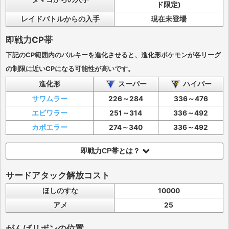
ド限定)
レイドバトルからの入手
現在未登場
即戦力CP帯
下記のCP範囲内のバルキーを進化させると、進化形ポケモンが各リーグ
の制限に近いCPになる可能性が高いです。
進化形
スーパー
ハイパー
サワムラー
226～284
336～476
エビワラー
251～314
336～492
カポエラー
274～340
336～492
即戦力CP帯とは？
サードアタック解放コスト
ほしのすな
10000
アメ
25
がんばリボンの位置