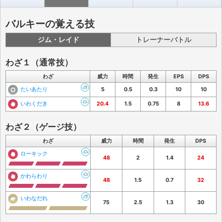
バルキーの覚える技
ジム・レイド
トレーナーバトル
わざ１（通常技）
わざ
威力
時間
発生
EPS
DPS
たいあたり
5
0.5
0.3
10
10
いわくだき
20.4
1.5
0.75
8
13.6
わざ２（ゲージ技）
わざ
威力
時間
発生
DPS
ローキック
48
2
1.4
24
かわらわり
48
1.5
0.7
32
いわなだれ
75
2.5
1.3
30