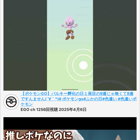
【ポケモンGO】バルキー孵化の日１発目の9連じゃ無くて8連
ですんません(´∀｀*)# ポケモンgo#ふかの日#色違い #色違いポ
ケモン
EGO ch 1256回視聴 2025年4月6日