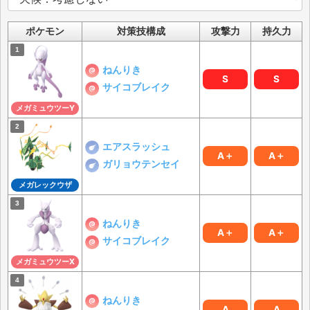
ポケモン
対策技構成
攻撃力
持久力
ねんりき
S
S
サイコブレイク
メガミュウツーY
エアスラッシュ
A＋
A＋
ガリョウテンセイ
メガレックウザ
ねんりき
A＋
A＋
サイコブレイク
メガミュウツーX
ねんりき
A
A