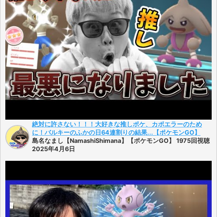
絶対に許さない！！！大好きな推しポケ、カポエラーのため
に！バルキーのふかの日64連割りの結果...【ポケモンGO】
島名なまし【NamashiShimana】【ポケモンGO】 1975回視聴
2025年4月6日