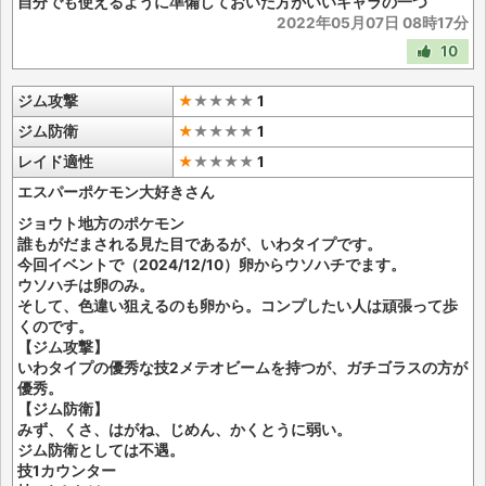
自分でも使えるように準備しておいた方がいいキャラの一つ
2022年05月07日 08時17分
10
ジム攻撃
★
★
★
★
★
1
ジム防衛
★
★
★
★
★
1
レイド適性
★
★
★
★
★
1
エスパーポケモン大好きさん
ジョウト地方のポケモン
誰もがだまされる見た目であるが、いわタイプです。
今回イベントで（2024/12/10）卵からウソハチでます。
ウソハチは卵のみ。
そして、色違い狙えるのも卵から。コンプしたい人は頑張って歩
くのです。
【ジム攻撃】
いわタイプの優秀な技2メテオビームを持つが、ガチゴラスの方が
優秀。
【ジム防衛】
みず、くさ、はがね、じめん、かくとうに弱い。
ジム防衛としては不遇。
技1カウンター