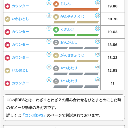
じしん
カウンター
19.86
がんせきふうじ
いわおとし
19.76
くさわけ
カウンター
19.03
おんがえし
カウンター
18.56
がんせきふうじ
カウンター
18.33
やつあたり
いわおとし
12.98
やつあたり
カウンター
11
コンボDPSとは、わざ１とわざ２の組み合わせをひとまとめにした時
のダメージ効率の考え方です。
詳しくは
「コンボDPS」
のページで解説されております。