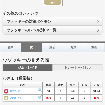
25)
その他のコンテンツ
ウソッキーの対策ポケモン
ウソッキーのレベル別CP一覧
基本
技
評価
対策
動画
ウソッキーの覚える技
ジム・レイド
トレーナーバトル
わざ１（通常技）
わざ
威力
時間
発生
EPS
DPS
カウンター
13
1
0.8
9
13.34
いわおとし
15.6
1
0.6
8
15.6