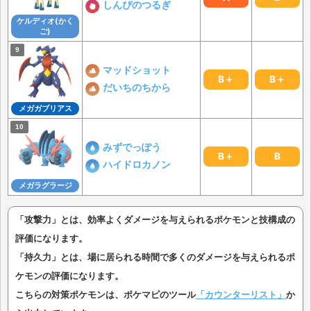
しんぴのつるぎ
ケルディオ(かく
ご)
マッドショット
B＋
B＋
だいちのちから
メガガブリアス
みずでっぽう
B＋
B
ハイドロカノン
メガラグラージ
「攻撃力」とは、効率よくダメージを与えられるポケモンと技構成の
評価になります。
「持久力」とは、場に居られる時間で多くのダメージを与えられるポ
ケモンの評価になります。
こちらの対策ポケモンは、ポケマピのツール
「カウンターリスト」
か