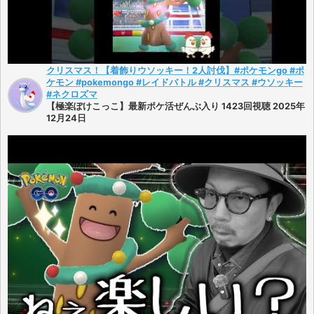
クリスマス！【着飾りウソッキー！2人討伐】#ポケモンgo #ポ
ケモン #pokemongo #レイドバトル #クリスマス #ウソッキー
#ネクロズマ
【極楽ぽけこっこ】最新ポケ活ぜんぶ入り 1423回視聴 2025年
12月24日