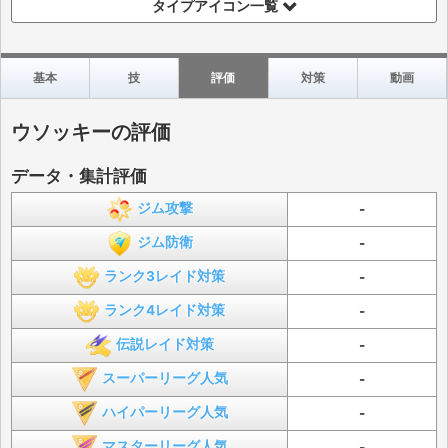
タイプアイコン一覧
基本
技
評価
対策
動画
ウソッキーの評価
データ・集計評価
ジム攻撃
-
ジム防衛
-
ランク3レイド対策
-
ランク4レイド対策
-
伝説レイド対策
-
スーパーリーグ人気
-
ハイパーリーグ人気
-
マスターリーグ人気
-