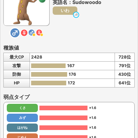
英語名：Sudowoodo
いわ
種族値
最大CP
2428
728位
攻撃
167
791位
防御
176
430位
HP
172
641位
弱点タイプ
くさ
×1.6
みず
×1.6
はがね
×1.6
じめん
×1.6