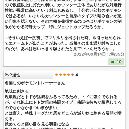
ので数値以上に打たれ弱い。カウンター主体でありながら対飛行
性能が異常に高いという利点もあるし、十分強い部類のポケモン
ではあるが、いまいちカウンターと自身のタイプの噛み合いが悪
い印象も拭えない。その本領を発揮するのはやはりポケモンの制
限がかかる特殊カップ、特にジョウトカップだろうか。
…そういえば一度初手でマリルリを出された時、即引っ込められ
てエアームドが出たことがあった。当然そのまま返り討ちにした
のだが、あれは思いっきり騙されたと見ていいんだろうか…。
2022年09月14日 17時35分
10
PvP適性
★★★★
★
4
名無しのポケモントレーナーさん
地味に刺さる
現環境だとトドが猛威をふるってるため、トドに強くでられる
が、それ以上にトド対策の格闘タイプ、格闘技持ちが跋扈してる
のでなかなかきつい事が多い。
とは言え、特殊リーグだと厄介どころが減り妙に刺さる展開が増
える。
舐めてると痛い目を見る羽目になる