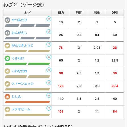
わざ２（ゲージ技）
わざ
威力
時間
発生
DPS
やつあたり
10
2
1
5
おんがえし
25
0.5
0.1
50
がんせきふうじ
78
3
2.05
26
くさわけ
65
2
1.2
32.5
いわなだれ
90
2.5
1.3
36
ストーンエッジ
126
2.5
0.9
50.4
じしん
140
3.5
2.6
40
メテオビーム
168
2
1.1
84