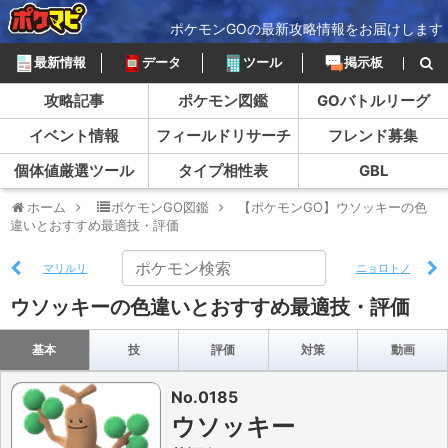
ポケモンGOの最新攻略情報をお届けします
最新情報
データ
ツール
掲示板
攻略記事
ポケモン図鑑
GOバトルリーグ
イベント情報
フィールドリサーチ
フレンド募集
個体値厳選ツール
タイプ相性表
GBL
ホーム
ポケモンGO図鑑
【ポケモンGO】ウソッキーの色
違いとおすすめ最適技・評価
マリルリ
ニョロトノ
ウソッキーの色違いとおすすめ最適技・評価
基本
技
評価
対策
動画
No.0185
ウソッキー