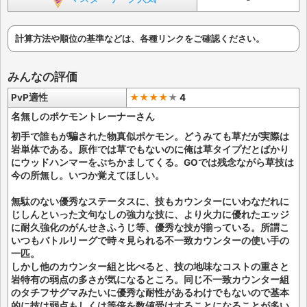
計算方法や順位の基準などは、各種リンクをご確認ください。
みんなの評価
PvP適性
★★★★
★
4
名無しのポケモントレーナーさん
初手で誰もが騙された物真似ポケモン。どうみても草だが実際は
岩単体である。原作では草でもないのに俺は草タイプだとばかり
にウッドハンマーをぶちかましてくる。GOでは残念ながら草技は
今の所無し。いつか覚えてほしい。
無駄のない優秀なステータスに、技もカウンターにいわなだれに
じしんといった文句なしの強力な技に、より火力に優れたエッジ
に耐久強化のがんせきふうじ等、優秀な技が揃っている。所謂こ
いつもバトルリーグで時々見られる不一致カウンターの使い手の
一匹。
しかし他のカウンター組と比べると、技の地味なコストの重さと
岩特有の弱点の多さが気になるところ。同じ不一致カウンター組
のタチフサグマみたいに優秀な耐性があるわけでもないので基本
的に技は弱点もしくは等倍を数値受けすることになることが多い