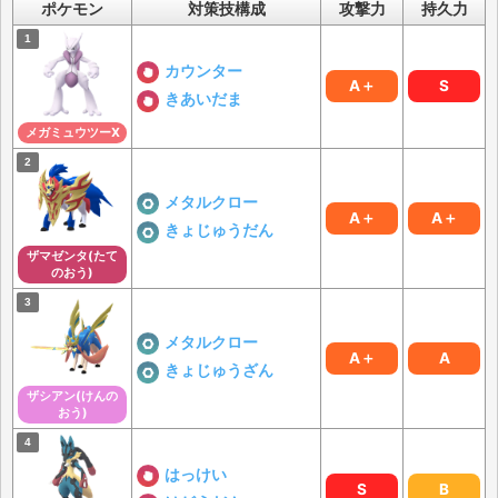
ポケモン
対策技構成
攻撃力
持久力
カウンター
A＋
S
きあいだま
メガミュウツーX
メタルクロー
A＋
A＋
きょじゅうだん
ザマゼンタ(たて
のおう)
メタルクロー
A＋
A
きょじゅうざん
ザシアン(けんの
おう)
はっけい
S
B