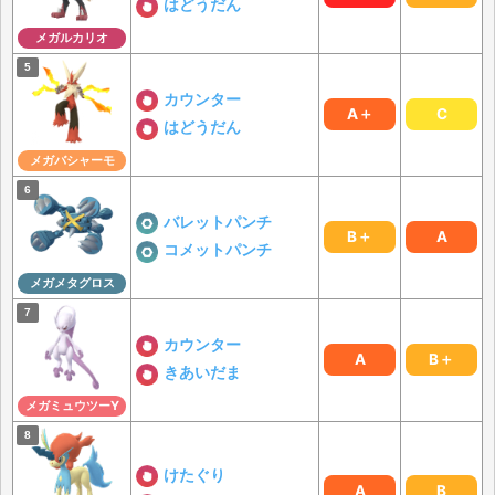
はどうだん
メガルカリオ
カウンター
A＋
C
はどうだん
メガバシャーモ
バレットパンチ
B＋
A
コメットパンチ
メガメタグロス
カウンター
A
B＋
きあいだま
メガミュウツーY
けたぐり
A
B