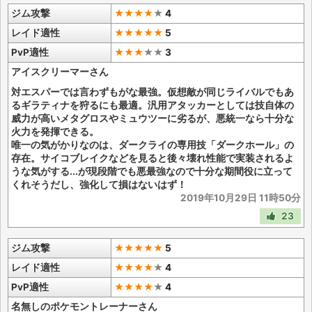
ジム攻撃
★★★★
★
4
レイド適性
★★★★★
5
PvP適性
★★★
★
★
3
アイスクリーマーさん
対エスパーでは言わずもがな最強。仮想敵が同じライバルでもあ
るギラティナを狩るにも最適。汎用アタッカーとしては技自体の
威力が高いメタグロスやミュウツーに劣るが、悪統一なら十分な
火力を発揮できる。
唯一の気がかりなのは、ダークライの専用技「ダークホール」の
存在。サイコブレイクなどを見ると後々壊れ性能で実装されるよ
うな気がする...が現段階でも悪最強なので十分な期間役に立って
くれそうだし、強化して損はないはず！
2019年10月29日 11時50分
23
ジム攻撃
★★★★★
5
レイド適性
★★★★
★
4
PvP適性
★★★★
★
4
名無しのポケモントレーナーさん