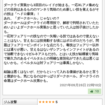
ダークライ実装から3回目のレイドが始まる。一応XLアメ集めな
どの目的はあるもののマンネリ気味のため新しい技を覚えるがそ
の技は「ヘドロ爆弾」！
あれ、「ダークホール」じゃないの？
ダークホールはダークライの専用技で、解析で判明されていたた
めいよいよダークホール実装かと思っていた人は拍子抜けしたか
も。
一応対フェアリーの技なので一矢報いる技ではあるので使えない
ことはない。甘えるには技発動する頃にはボロボロだろうが。問
題はフェアリーピンポイントな点だろう。毒技はフェアリー以外
には通りが悪い。甘えるはないザシアンもインファイトがあるの
で油断できない(ゼルネアスもだが)。とはいえ技が結構被り気味
で耐久力のあるイベルタルとの明確な差別化ができた点は悪くは
ないかも。イベルタルは対フェアリーは暴風しかない。
結論は悪くはないが、だからといって入れる価値があるかと言う
と微妙かも。気になるのはやっぱりダークホール。ダークライの
命運はダークホール次第かも。
2021年09月26日 22時10分
10
ジム攻撃
★★★★★
5