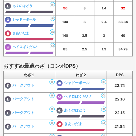
あくのはどう
96
3
1.4
32
シャドーボール
100
3
2.4
33.34
きあいだま
140
3.5
3
40
ヘドロばくだん*
85
2.5
1.3
34.79
おすすめ最適わざ（コンボDPS）
わざ１
わざ２
DPS
シャドーボール
バークアウト
22.74
ヘドロばくだん*
バークアウト
22.16
あくのはどう
バークアウト
22.15
きあいだま
バークアウト
21.84