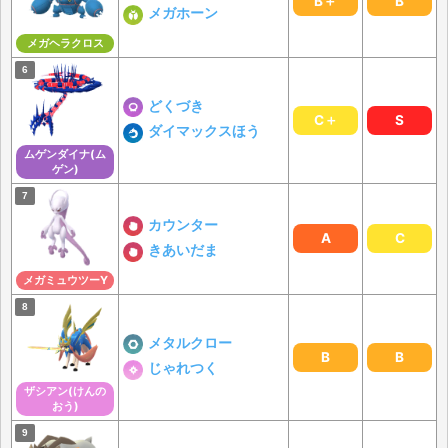
B＋
B
メガホーン
メガヘラクロス
どくづき
C＋
S
ダイマックスほう
ムゲンダイナ(ム
ゲン)
カウンター
A
C
きあいだま
メガミュウツーY
メタルクロー
B
B
じゃれつく
ザシアン(けんの
おう)