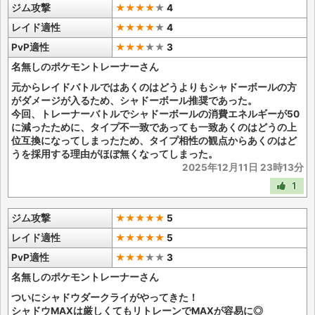
ジム攻撃
★★★★
★
4
レイド適性
★★★★
★
4
PvP適性
★★★
★
★
3
名無しのポケモントレーナーさん
元からレイドバトルではあくのはどうよりもシャドーボールの方
がダメージが入るため、シャドーボール推奨であった。
今回、トレーナーバトルでシャドーボールの消費エネルギーが50
に減ったために、タイプ不一致であっても一致あくのはどうの上
位互換になってしまったため、タイプ相性の観点からあくのはど
うを採用する理由がほぼ無くなってしまった。
2025年12月11日 23時13分
1
ジム攻撃
★★★★★
5
レイド適性
★★★★★
5
PvP適性
★★★
★
★
3
名無しのポケモントレーナーさん
ついにシャドウダークライがやってきた！
シャドウMAXは厳しくてもリトレーンでMAXが容易に◎