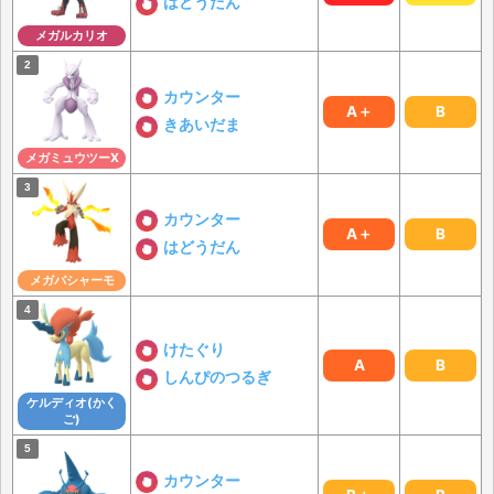
はどうだん
メガルカリオ
カウンター
A＋
B
きあいだま
メガミュウツーX
カウンター
A＋
B
はどうだん
メガバシャーモ
けたぐり
A
B
しんぴのつるぎ
ケルディオ(かく
ご)
カウンター