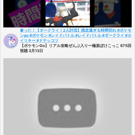
参った！【ダークライ！2人討伐】残念過ぎる時間切れ #ポケモ
ンgo #ポケモン #レイドバトル #レイドバトル #ダークライ #カ
イリキー #ドテッコツ
【ポケモンGo】リアル攻略ぜんぶ入りー極楽ぽけこっこ 675回
視聴 3月13日