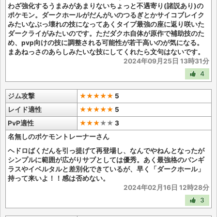
わざ強化するうまみがあまりないちょっと不遇寄り(諸説あり)の
ポケモン。ダークホールがだんがいのつるぎとかサイコブレイク
みたいなぶっ壊れの技になってあくタイプ最強の座に返り咲いた
ダークライがみたいのです。ただダクホ自体が原作で補助技のた
め、pvp向けの技に調整される可能性が若干高いのが気になる。
まあねっさのあらしみたいな技にしてくれたら文句はないです。
2024年09月25日 13時31分
4
ジム攻撃
★★★★★
5
レイド適性
★★★★★
5
PvP適性
★★★
★
★
3
名無しのポケモントレーナーさん
ヘドロばくだんを引っ提げて再登場し、なんでやねんとなったが
シンプルに範囲が広がりサブとしては優秀。あく最強格のバンギ
ラスやイベルタルと差別化できているが、早く「ダークホール」
持って来いよ！！感は否めない。
2024年02月16日 12時28分
3