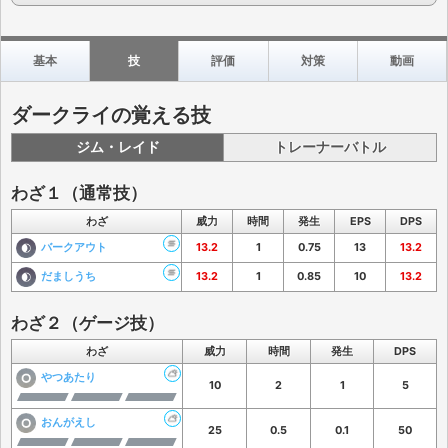
基本
技
評価
対策
動画
ダークライの覚える技
ジム・レイド
トレーナーバトル
わざ１（通常技）
わざ
威力
時間
発生
EPS
DPS
バークアウト
13.2
1
0.75
13
13.2
だましうち
13.2
1
0.85
10
13.2
わざ２（ゲージ技）
わざ
威力
時間
発生
DPS
やつあたり
10
2
1
5
おんがえし
25
0.5
0.1
50