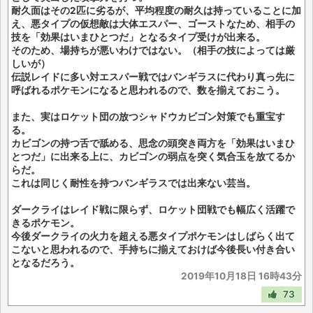
耐久面はその2匹に劣るが、平均程度の耐久は持っていることに加
え、悪タイプの仮想敵は大体エスパー、ゴーストなため、相手の
技を「効果はいまひとつだ」となるタイプ受けが出来る。
そのため、場持ちが悪いわけではない。（相手の技によっては厳
しいが）
伝説レイドに多い対エスパー戦ではバンギラスに代わり真っ先に
呼ばれるポケモンになると思われるので、数を揃えておこう。
また、実はロケット団の放つシャドウカビゴン対策でも重宝す
る。
カビゴンの持つ舌で舐める、思念の頭突き両方を「効果はいまひ
とつだ」に出来る上に、カビゴンの弱点を突く気合玉を放てるか
らだ。
これは同じく耐性を持つバンギラスでは出来ない芸当。
ダークライはレイド戦に限らず、ロケット団戦でも幅広く活躍で
きるポケモン。
今後ダークライの火力を超える悪タイプポケモンはしばらく出て
こないと思われるので、手持ちに揃えておけば今後長い付き合い
となるだろう。
2019年10月18日 16時43分
73