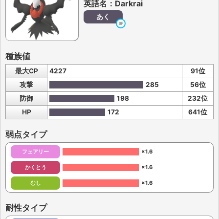
英語名：Darkrai
あく
種族値
最大CP
4227
91位
攻撃
285
56位
防御
198
232位
HP
172
641位
弱点タイプ
フェアリー
×1.6
かくとう
×1.6
むし
×1.6
耐性タイプ