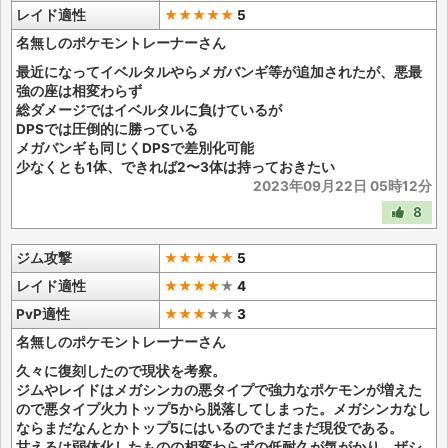
レイド適性
★★★★★
5
名無しのポケモントレーナーさん
最近になってイベルタルやらメガバンギ等が追加されたが、悪最
強の座は相変わらず
総ダメージではイベルタルに負けているが
DPSでは圧倒的に勝っている
メガバンギも同じくDPSで差別化可能
少なくとも1体、できれば2〜3体は持っておきたい
2023年09月22日 05時12分
8
ジム攻撃
★★★★★
5
レイド適性
★★★★
★
4
PvP適性
★★★
★
★
3
名無しのポケモントレーナーさん
久々に復刻したので現状を考察。
ジムやレイドはメガシンカの悪タイプで強力なポケモンが増えた
ので悪タイプ火力トップ5から脱落してしまった。メガシンカなし
ならまだなんとかトップ5にはいるのでまだまだ現役である。
甘えるは弱体化したものの相変わらずの低耐久が気がかり。ザシ