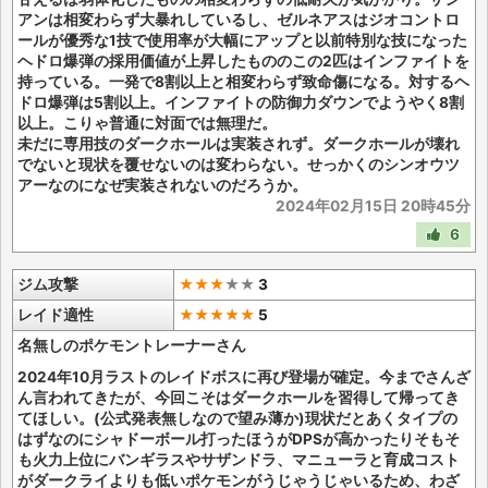
アンは相変わらず大暴れしているし、ゼルネアスはジオコントロ
ールが優秀な1技で使用率が大幅にアップと以前特別な技になった
ヘドロ爆弾の採用価値が上昇したもののこの2匹はインファイトを
持っている。一発で8割以上と相変わらず致命傷になる。対するヘ
ドロ爆弾は5割以上。インファイトの防御力ダウンでようやく8割
以上。こりゃ普通に対面では無理だ。
未だに専用技のダークホールは実装されず。ダークホールが壊れ
でないと現状を覆せないのは変わらない。せっかくのシンオウツ
アーなのになぜ実装されないのだろうか。
2024年02月15日 20時45分
6
ジム攻撃
★★★
★
★
3
レイド適性
★★★★★
5
名無しのポケモントレーナーさん
2024年10月ラストのレイドボスに再び登場が確定。今までさんざ
ん言われてきたが、今回こそはダークホールを習得して帰ってき
てほしい。(公式発表無しなので望み薄か)現状だとあくタイプの
はずなのにシャドーボール打ったほうがDPSが高かったりそもそ
も火力上位にバンギラスやサザンドラ、マニューラと育成コスト
がダークライよりも低いポケモンがうじゃうじゃいるため、わざ