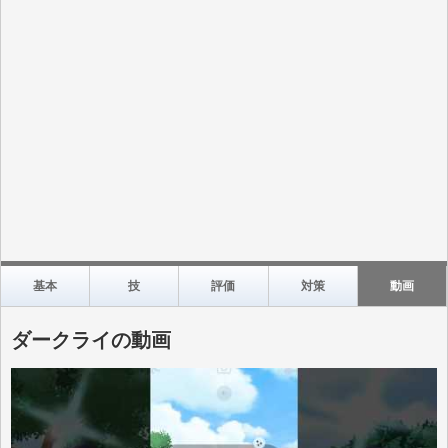
基本
技
評価
対策
動画
ダークライの動画