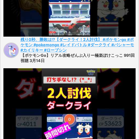
残り0秒、勝敗は!?【ダークライ！2人討伐】 #ポケモンgo #ポ
ケモン #pokemongo #レイドバトル #ダークライ #バシャーモ
#カイリキー #ローブシン
【ポケモンGo】リアル攻略ぜんぶ入りー極楽ぽけこっこ 991回
視聴 3月14日