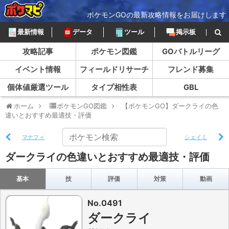
ポケモンGOの最新攻略情報をお届けします
最新情報
データ
ツール
掲示板
攻略記事
ポケモン図鑑
GOバトルリーグ
イベント情報
フィールドリサーチ
フレンド募集
個体値厳選ツール
タイプ相性表
GBL
ホーム
ポケモンGO図鑑
【ポケモンGO】ダークライの色
違いとおすすめ最適技・評価
マナフィ
シェイミ
ダークライの色違いとおすすめ最適技・評価
基本
技
評価
対策
動画
No.0491
ダークライ