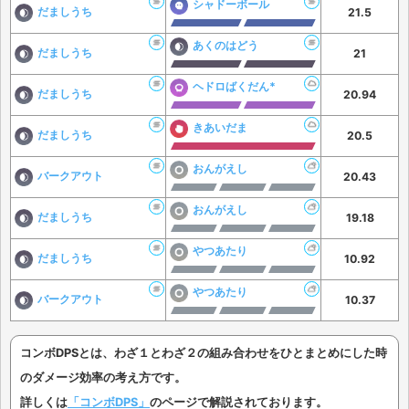
シャドーボール
だましうち
21.5
あくのはどう
だましうち
21
ヘドロばくだん*
だましうち
20.94
きあいだま
だましうち
20.5
おんがえし
バークアウト
20.43
おんがえし
だましうち
19.18
やつあたり
だましうち
10.92
やつあたり
バークアウト
10.37
コンボDPSとは、わざ１とわざ２の組み合わせをひとまとめにした時
のダメージ効率の考え方です。
詳しくは
「コンボDPS」
のページで解説されております。