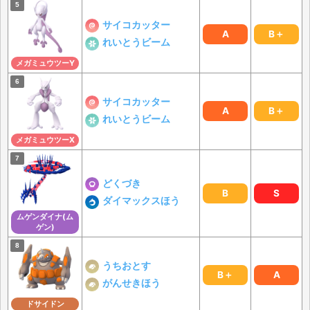
サイコカッター
A
B＋
れいとうビーム
メガミュウツーY
サイコカッター
A
B＋
れいとうビーム
メガミュウツーX
どくづき
B
S
ダイマックスほう
ムゲンダイナ(ム
ゲン)
うちおとす
B＋
A
がんせきほう
ドサイドン