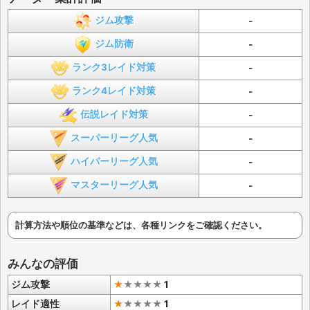
ジム攻撃
-
ジム防衛
-
ランク3レイド対策
-
ランク4レイド対策
-
伝説レイド対策
-
スーパーリーグ人気
-
ハイパーリーグ人気
-
マスターリーグ人気
-
計算方法や順位の基準などは、各種リンクをご確認ください。
みんなの評価
ジム攻撃
★
★
★
★
★
1
レイド適性
★
★
★
★
★
1