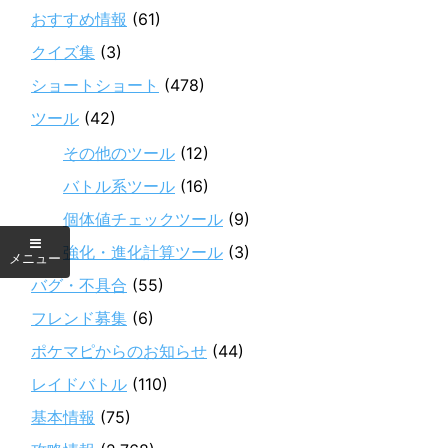
おすすめ情報
(61)
クイズ集
(3)
ショートショート
(478)
ツール
(42)
その他のツール
(12)
バトル系ツール
(16)
個体値チェックツール
(9)
強化・進化計算ツール
(3)
バグ・不具合
(55)
フレンド募集
(6)
ポケマピからのお知らせ
(44)
レイドバトル
(110)
基本情報
(75)