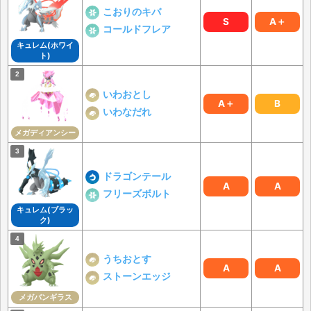
こおりのキバ
S
A＋
コールドフレア
キュレム(ホワイ
ト)
いわおとし
A＋
B
いわなだれ
メガディアンシー
ドラゴンテール
A
A
フリーズボルト
キュレム(ブラッ
ク)
うちおとす
A
A
ストーンエッジ
メガバンギラス