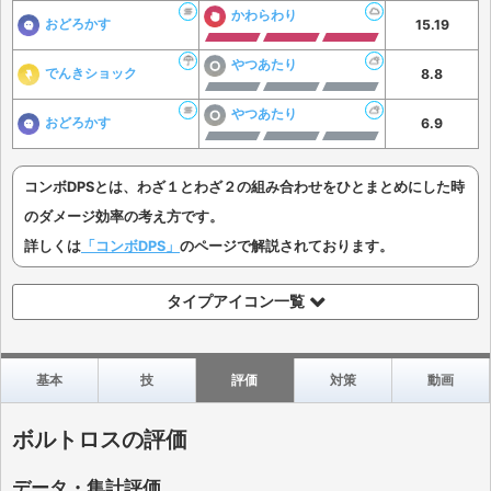
かわらわり
おどろかす
15.19
やつあたり
でんきショック
8.8
やつあたり
おどろかす
6.9
コンボDPSとは、わざ１とわざ２の組み合わせをひとまとめにした時
のダメージ効率の考え方です。
詳しくは
「コンボDPS」
のページで解説されております。
タイプアイコン一覧
基本
技
評価
対策
動画
ボルトロスの評価
データ・集計評価