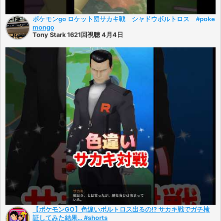
ポケモンgo ロケット団サカキ戦 シャドウボルトロス #poke
mongo
Tony Stark 1621回視聴 4月4日
【ポケモンGO】色違いボルトロス出るの!? サカキ戦でガチ検
証してみた結果… #shorts