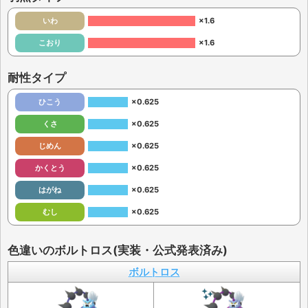
いわ
×1.6
こおり
×1.6
耐性タイプ
ひこう
×0.625
くさ
×0.625
じめん
×0.625
かくとう
×0.625
はがね
×0.625
むし
×0.625
色違いのボルトロス(実装・公式発表済み)
ボルトロス