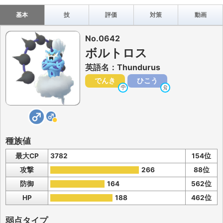
基本
技
評価
対策
動画
No.0642
ボルトロス
英語名：Thundurus
でんき
ひこう
種族値
最大CP
3782
154位
攻撃
266
88位
防御
164
562位
HP
188
462位
弱点タイプ