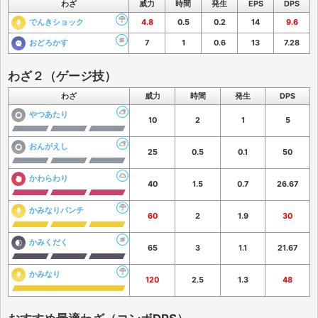
わざ
威力
時間
発生
EPS
DPS
でんきショック
4.8
0.5
0.2
14
9.6
おどろかす
7
1
0.6
13
7.28
わざ２（ゲージ技）
わざ
威力
時間
発生
DPS
やつあたり
10
2
1
5
おんがえし
25
0.5
0.1
50
かわらわり
40
1.5
0.7
26.67
かみなりパンチ
60
2
1.9
30
かみくだく
65
3
1.1
21.67
かみなり
120
2.5
1.3
48