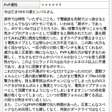
PvP適性
★
★
★
★
★
1
今は亡き10キロ産ヒンバスさん
原作では特性「いたずらごごろ」で電磁波を先制でぶっ放せると
いうとんでもないポケモンであり、いわゆる「厨ポケ」であっ
た。ポケモンGoではどうだろうか。高い攻撃力を持つことから電
気タイプのアタッカーとして活躍すると期待されてたが、蓋を開
けてみれば実に残念な性能だった。まずスペアタが雷止まりとい
う電気タイプとしては明らかに火力不足であり、この高い火力も
全く活かせない。一応小回りの効く雷パンチも覚えてくれるが、
威力も低く正直使い物にならない。PVPも耐久力が低すぎるため
難しく、そもそもゼクロムやジバコイルがおりこいつを使う必要
性がない。このようにランドロスはおろかトルネロス以上に不遇
であり、あまりに悲惨すぎるポケモン。
これだけならまだ不遇ポケモンなだけでよかったのだが、霊獣フ
ォルムという真の姿が解禁され、これがまだ電気タイプNo.1の攻
撃力を持ち、技も通常技はボルチェンになってしまったもののス
ペアタが10まんボルトと幾度とマシになり、電気タイプアタッカ
ーとして活躍できるようになってしまいますますこいつの存在意
義が低くなってしまった。こいつが霊獣フォルムに勝てる点は、
小回りが利きやすい点くらい。
また、こいつはPVPの報酬で出た時期があった。正直こんなスペ
ックなため出現しても嬉しくなく、何故かダークライではなくこ