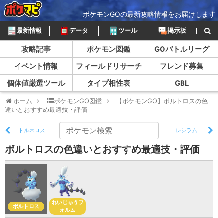
ポケモンGOの最新攻略情報をお届けします
最新情報
データ
ツール
掲示板
攻略記事
ポケモン図鑑
GOバトルリーグ
イベント情報
フィールドリサーチ
フレンド募集
個体値厳選ツール
タイプ相性表
GBL
ホーム
ポケモンGO図鑑
【ポケモンGO】ボルトロスの色
違いとおすすめ最適技・評価
トルネロス
レシラム
ボルトロスの色違いとおすすめ最適技・評価
れいじゅうフ
ボルトロス
ォルム