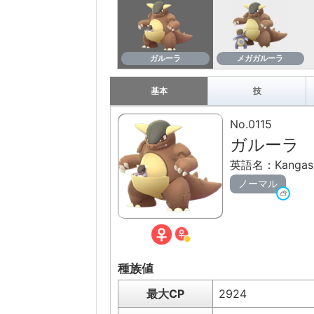
ガルーラ
メガガルーラ
基本
技
No.0115
ガルーラ
英語名：Kangas
ノーマル
種族値
最大CP
2924