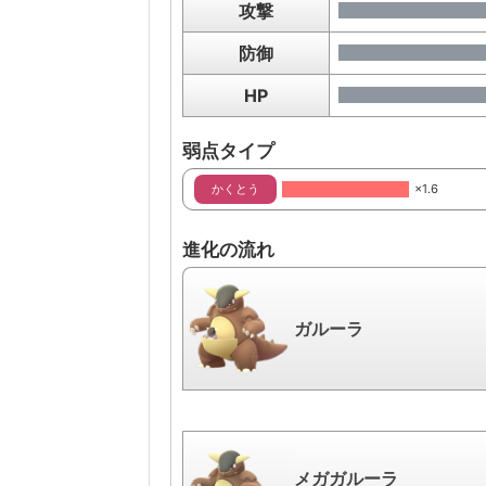
攻撃
防御
HP
弱点タイプ
かくとう
×1.6
進化の流れ
ガルーラ
メガガルーラ