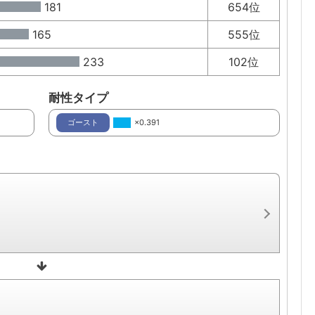
181
654位
165
555位
233
102位
耐性タイプ
ゴースト
×0.391