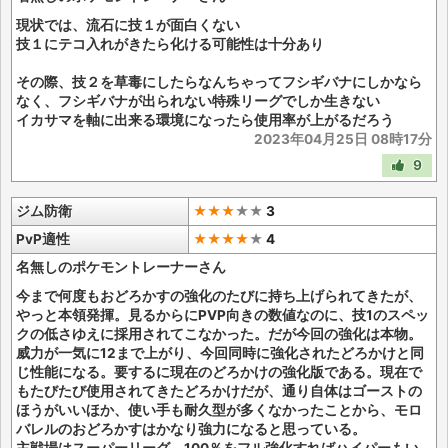
現状では、流石に技１が面白くない
技１にテコ入れがきたら化ける可能性は十分あり
その際、技２を草毒にしたらなんちゃってフシギバナにしかなら
なく、フシギバナが出られない特殊リーグでしか生きない
イカサマを軸に出来る環境になったら使用率が上がるだろう
2023年04月25日 08時17分
9
ジム防衛
★★★
★
★
3
PvP適性
★★★★
★
4
名無しのポケモントレーナーさん
今まで何度もおどろかすの強化のたびに持ち上げられてきたが、
やっと本領発揮。見るからにPVP向きの数値なのに、技1のスペッ
クの低さゆえに採用されてこなかった。だが今回の強化は本物。
威力が一気に12まで上がり、今回同時に強化されたどろかけと同
じ性能になる。要するに現在のどろかけの強化版である。現在で
もたびたび使用されてきたどろかけだが、通り自体はゴーストの
ほうがいいほか、使い手も耐久型が多くなかったことから、モロ
バレルのおどろかすはかなり強力になると思っている。