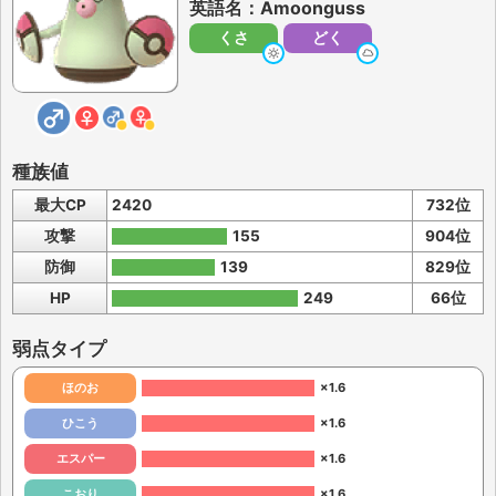
英語名：Amoonguss
くさ
どく
種族値
最大CP
2420
732位
攻撃
155
904位
防御
139
829位
HP
249
66位
弱点タイプ
ほのお
×1.6
ひこう
×1.6
エスパー
×1.6
こおり
×1.6