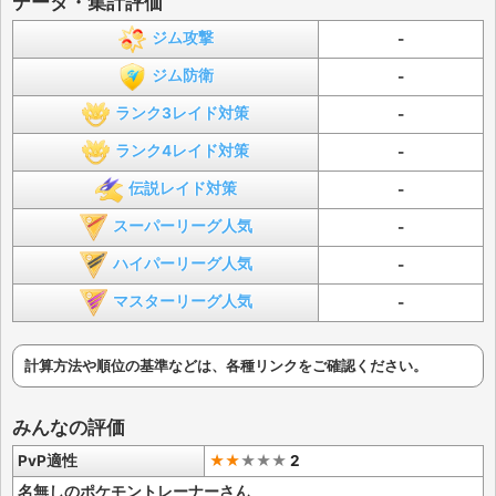
データ・集計評価
ジム攻撃
-
ジム防衛
-
ランク3レイド対策
-
ランク4レイド対策
-
伝説レイド対策
-
スーパーリーグ人気
-
ハイパーリーグ人気
-
マスターリーグ人気
-
計算方法や順位の基準などは、各種リンクをご確認ください。
みんなの評価
PvP適性
★★
★
★
★
2
名無しのポケモントレーナーさん