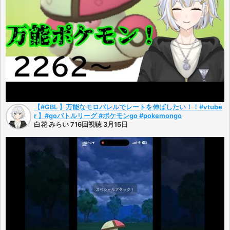
【#GBL 】万能なモロバレルでレートを伸ばしたい！！#vtube
r 】#goバトルリーグ #ポケモンgo #pokemongo
白花 みらい 716回視聴 3月15日