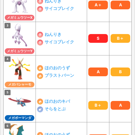
ねんりき
A＋
A
サイコブレイク
メガミュウツーX
ねんりき
S
B＋
サイコブレイク
メガミュウツーY
ほのおのうず
A
B
ブラストバーン
メガバシャーモ
ほのおのキバ
B＋
A
そらをとぶ
メガボーマンダ
ほのおのうず