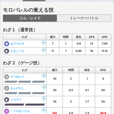
モロバレルの覚える技
ジム・レイド
トレーナーバトル
わざ１（通常技）
わざ
威力
時間
発生
EPS
DPS
おどろかす
7
1
0.6
13
7.28
だましうち
11
1
0.85
10
11.12
わざ２（ゲージ技）
わざ
威力
時間
発生
DPS
やつあたり
10
2
1
5
おんがえし
25
0.5
0.1
50
イカサマ
70
2
1.7
35
ヘドロばくだん
102
2.5
1.3
40.8