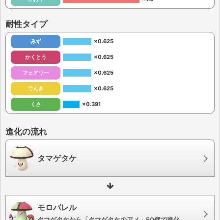
耐性タイプ
みず
×0.625
かくとう
×0.625
フェアリー
×0.625
でんき
×0.625
くさ
×0.391
進化の流れ
タマゲタケ
モロバレル
タマゲタケから「タマゲタケのアメ」50個で進化