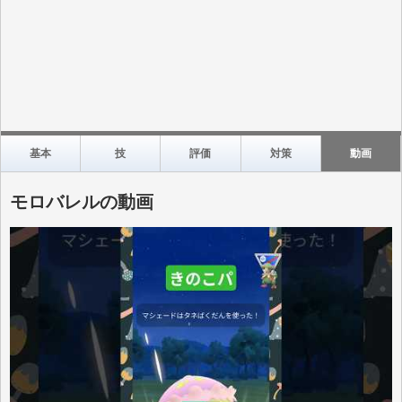
基本
技
評価
対策
動画
モロバレルの動画