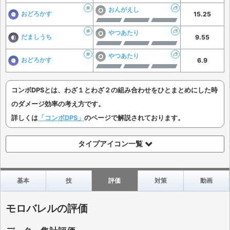
おんがえし
おどろかす
15.25
やつあたり
だましうち
9.55
やつあたり
おどろかす
6.9
コンボDPSとは、わざ１とわざ２の組み合わせをひとまとめにした時
のダメージ効率の考え方です。
詳しくは
「コンボDPS」
のページで解説されております。
タイプアイコン一覧
基本
技
評価
対策
動画
モロバレルの評価