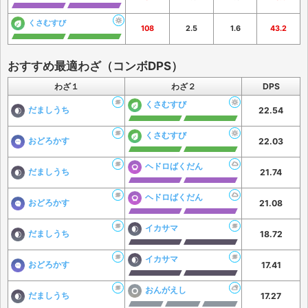
くさむすび
108
2.5
1.6
43.2
おすすめ最適わざ（コンボDPS）
わざ１
わざ２
DPS
くさむすび
だましうち
22.54
くさむすび
おどろかす
22.03
ヘドロばくだん
だましうち
21.74
ヘドロばくだん
おどろかす
21.08
イカサマ
だましうち
18.72
イカサマ
おどろかす
17.41
おんがえし
だましうち
17.27