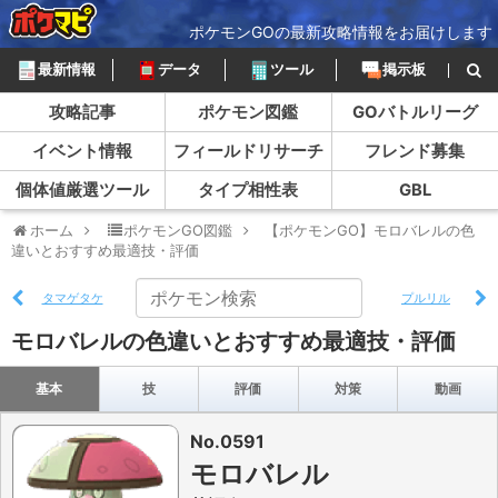
ポケモンGOの最新攻略情報をお届けします
最新情報
データ
ツール
掲示板
攻略記事
ポケモン図鑑
GOバトルリーグ
イベント情報
フィールドリサーチ
フレンド募集
個体値厳選ツール
タイプ相性表
GBL
ホーム
ポケモンGO図鑑
【ポケモンGO】モロバレルの色
違いとおすすめ最適技・評価
タマゲタケ
プルリル
モロバレルの色違いとおすすめ最適技・評価
基本
技
評価
対策
動画
No.0591
モロバレル