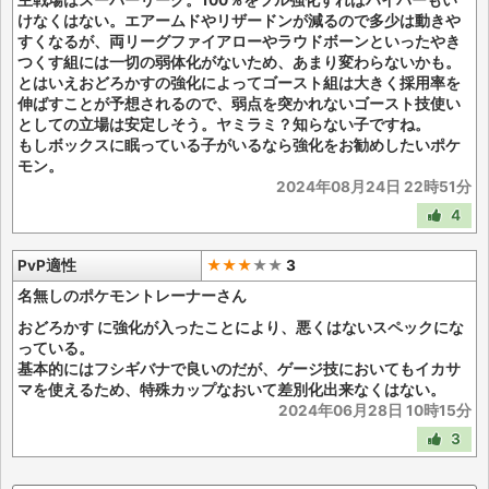
主戦場はスーパーリーグ。100％をフル強化すればハイパーもい
けなくはない。エアームドやリザードンが減るので多少は動きや
すくなるが、両リーグファイアローやラウドボーンといったやき
つくす組には一切の弱体化がないため、あまり変わらないかも。
とはいえおどろかすの強化によってゴースト組は大きく採用率を
伸ばすことが予想されるので、弱点を突かれないゴースト技使い
としての立場は安定しそう。ヤミラミ？知らない子ですね。
もしボックスに眠っている子がいるなら強化をお勧めしたいポケ
モン。
2024年08月24日 22時51分
4
PvP適性
★★★
★
★
3
名無しのポケモントレーナーさん
おどろかす に強化が入ったことにより、悪くはないスペックにな
っている。
基本的にはフシギバナで良いのだが、ゲージ技においてもイカサ
マを使えるため、特殊カップなおいて差別化出来なくはない。
2024年06月28日 10時15分
3