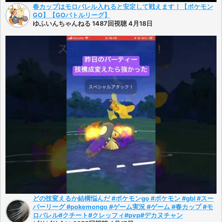
春カップはモロバレル入れると安定して戦えます！【ポケモン
GO】【GOバトルリーグ】
ゆふいんちゃんねる 1487回視聴 4月18日
どの技変えるか結構悩んだ #ポケモンgo #ポケモン #gbl #スー
パーリーグ #pokemongo #ゲーム実況 #ゲーム #春カップ #モ
ロバレル#クチート#クレッフィ#pvp#デカヌチャン