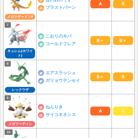
A
B
ブラストバーン
メガリザードンY
こおりのキバ
B＋
B＋
コールドフレア
キュレム(ホワイ
ト)
エアスラッシュ
B＋
B
ガリョウテンセイ
レックウザ
ねんりき
A
C
サイコキネシス
メガフーディン