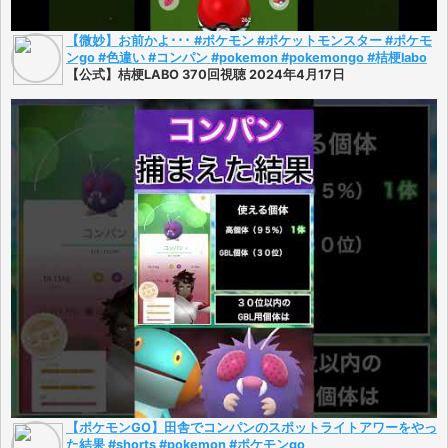
【微妙】お前かよ･･･ #ポケモン #ポケットモンスター #ポケモ
ンgo #色違い #コンパン #pokemon #pokemongo #桔梗labo
【公式】桔梗LABO 370回視聴 2024年4月17日
【ポケモンGO】田舎でコンパンのスポットライトアワーをやっ
た結果 #shorts #pokemon #ポケモンgo