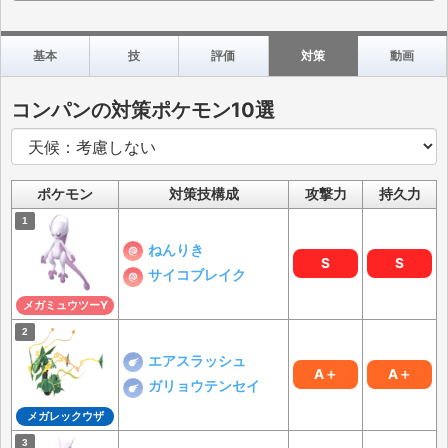
基本
技
評価
対策
動画
コンパンの対策ポケモン10選
ポケモン
対策技構成
攻撃力
持久力
ねんりき
S
S
サイコブレイク
メガミュウツーY
エアスラッシュ
A＋
A＋
ガリョウテンセイ
メガレックウザ