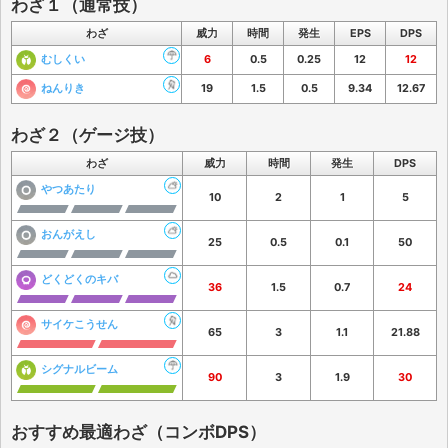
わざ１（通常技）
わざ
威力
時間
発生
EPS
DPS
むしくい
6
0.5
0.25
12
12
ねんりき
19
1.5
0.5
9.34
12.67
わざ２（ゲージ技）
わざ
威力
時間
発生
DPS
やつあたり
10
2
1
5
おんがえし
25
0.5
0.1
50
どくどくのキバ
36
1.5
0.7
24
サイケこうせん
65
3
1.1
21.88
シグナルビーム
90
3
1.9
30
おすすめ最適わざ（コンボDPS）