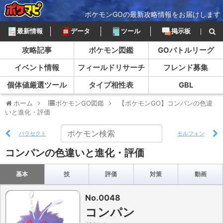
ポケモンGOの最新攻略情報をお届けします
最新情報
データ
ツール
掲示板
攻略記事
ポケモン図鑑
GOバトルリーグ
イベント情報
フィールドリサーチ
フレンド募集
個体値厳選ツール
タイプ相性表
GBL
ホーム
ポケモンGO図鑑
【ポケモンGO】コンパンの色違
いと進化・評価
パラセクト
モルフォン
コンパンの色違いと進化・評価
基本
技
評価
対策
動画
No.0048
コンパン