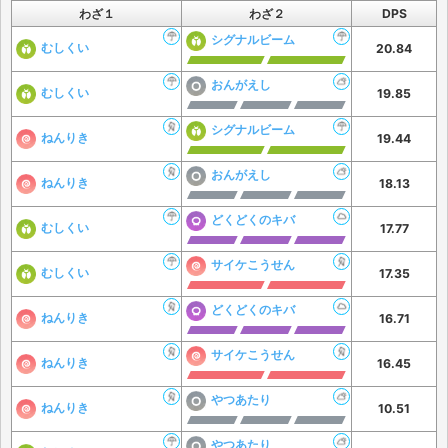
わざ１
わざ２
DPS
シグナルビーム
むしくい
20.84
おんがえし
むしくい
19.85
シグナルビーム
ねんりき
19.44
おんがえし
ねんりき
18.13
どくどくのキバ
むしくい
17.77
サイケこうせん
むしくい
17.35
どくどくのキバ
ねんりき
16.71
サイケこうせん
ねんりき
16.45
やつあたり
ねんりき
10.51
やつあたり