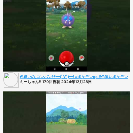
色違いの,コンパンｷﾀ━(ﾟ∀ﾟ)━! #ポケモンgo #色違いポケモン
ミーちゃん‼️ 179回視聴 2024年12月28日