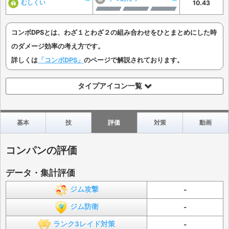
むしくい
10.43
コンボDPSとは、わざ１とわざ２の組み合わせをひとまとめにした時
のダメージ効率の考え方です。
詳しくは
「コンボDPS」
のページで解説されております。
タイプアイコン一覧
基本
技
評価
対策
動画
コンパンの評価
データ・集計評価
ジム攻撃
-
ジム防衛
-
ランク3レイド対策
-