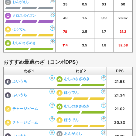
おんがえし
25
0.5
0.1
50
クロスポイズン
40
1.5
0.9
26.67
ほうでん
78
2.5
1.7
31.2
むしのさざめき
114
3.5
1.8
32.58
おすすめ最適わざ（コンボDPS）
わざ１
わざ２
DPS
むしのさざめき
ふいうち
21.53
ほうでん
ふいうち
21.34
むしのさざめき
チャージビーム
21.02
ほうでん
チャージビーム
20.83
おんがえし
ふいうち