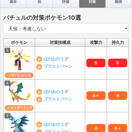
基本
技
評価
対策
動画
バチュルの対策ポケモン10選
ポケモン
対策技構成
攻撃力
持久力
ほのおのうず
S
S
ブラストバーン
メガバシャーモ
ほのおのうず
A＋
A
ブラストバーン
メガリザードンY
ほのおのうず
A
A＋
ブラストバーン