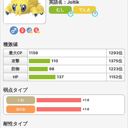
英語名：Joltik
むし
でんき
種族値
最大CP
1156
1293位
攻撃
110
1375位
防御
98
1223位
HP
137
1152位
弱点タイプ
いわ
×1.6
ほのお
×1.6
耐性タイプ