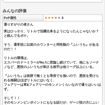
みんなの評価
PvP適性
★★★
★
★
3
通りすがりの者さん
実はひっそり、リトルで活躍出来るようになったんじゃないか？
と睨んでるポケ。
そう、通常技に以前のカウンターと同性能の『ふいうち』がある
のだ！！
リトルの環境は、
エスパーのドーミラーがNo.1に君臨し続けていて、他にもソーナ
ノなど、悪技のふいうちが刺さる相手は他リーグ以上にいる。
『ふいうち』は抜群で無くとも等倍でも強いので、悪技を受けら
れる格闘はほぼリトルにはいなく、
フェアリーは草&フェアリーのモンメンくらいなので通りはいいは
ず。
そして！！
そのモンメンピンポイントにもなる話だが、ゲージ技の方にふい