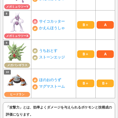
メガミュウツーY
サイコカッター
B＋
A
かえんほうしゃ
メガミュウツーX
うちおとす
B＋
A
ストーンエッジ
メガバンギラス
ほのおのうず
B＋
B＋
マグマストーム
ヒードラン
「攻撃力」とは、効率よくダメージを与えられるポケモンと技構成の
評価になります。