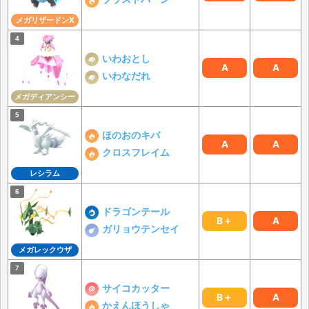
メガリザードンX
いわおとし
A
A
いわなだれ
メガディアンシー
ほのおのキバ
A
A
クロスフレイム
レシラム
ドラゴンテール
B＋
A
ガリョウテンセイ
メガレックウザ
サイコカッター
B＋
A
かえんほうしゃ