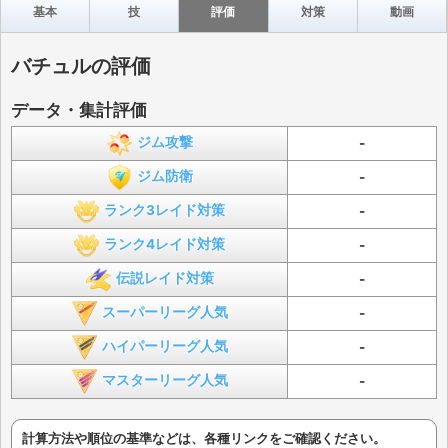
基本
技
評価
対策
動画
バチュルの評価
データ・集計評価
ジム攻撃
-
ジム防衛
-
ランク3レイド対策
-
ランク4レイド対策
-
伝説レイド対策
-
スーパーリーグ人気
-
ハイパーリーグ人気
-
マスターリーグ人気
-
計算方法や順位の基準などは、各種リンクをご確認ください。