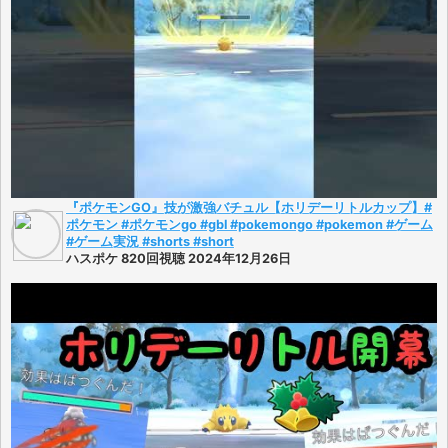
『ポケモンGO』技が激強バチュル【ホリデーリトルカップ】#
ポケモン #ポケモンgo #gbl #pokemongo #pokemon #ゲーム
#ゲーム実況 #shorts #short
ハスポケ 820回視聴 2024年12月26日