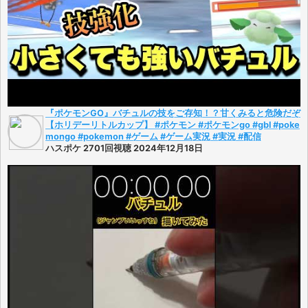
『ポケモンGO』バチュルの技をご存知！？甘くみると危険だぞ
【ホリデーリトルカップ】 #ポケモン #ポケモンgo #gbl #poke
mongo #pokemon #ゲーム #ゲーム実況 #実況 #配信
ハスポケ 2701回視聴 2024年12月18日