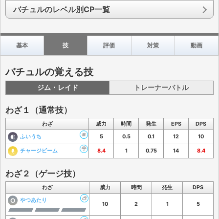
バチュルのレベル別CP一覧
基本
技
評価
対策
動画
バチュルの覚える技
ジム・レイド
トレーナーバトル
わざ１（通常技）
わざ
威力
時間
発生
EPS
DPS
ふいうち
5
0.5
0.1
12
10
チャージビーム
8.4
1
0.75
14
8.4
わざ２（ゲージ技）
わざ
威力
時間
発生
DPS
やつあたり
10
2
1
5