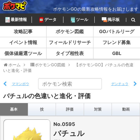
ポケモンGOの最新攻略情報をお届けします
最新情報
データ
ツール
掲示板
攻略記事
ポケモン図鑑
GOバトルリーグ
イベント情報
フィールドリサーチ
フレンド募集
個体値厳選ツール
タイプ相性表
GBL
ホーム
ポケモンGO図鑑
【ポケモンGO】バチュルの色違
いと進化・評価
ママンボウ
デンチュラ
バチュルの色違いと進化・評価
基本
技
評価
対策
動画
No.0595
バチュル