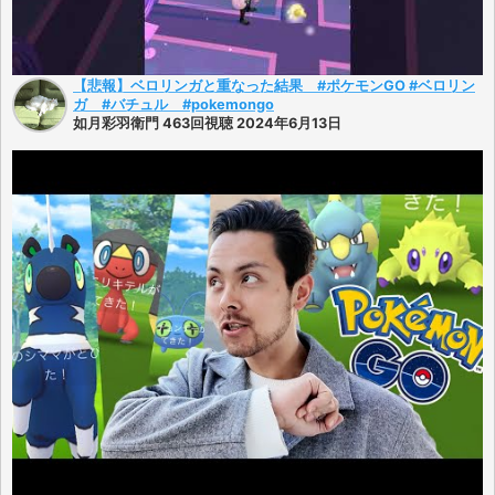
【悲報】ベロリンガと重なった結果 #ポケモンGO #ベロリン
ガ #バチュル #pokemongo
如月彩羽衛門 463回視聴 2024年6月13日