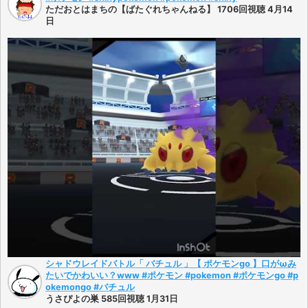
ただおとはまちの【ばたぐれちゃんねる】 1706回視聴 4月14
日
シャドウレイドバトル「 バチュル 」【 ポケモンgo 】口がωみ
たいでかわいい？www #ポケモン #pokemon #ポケモンgo #p
okemongo #バチュル
うさぴよの巣 585回視聴 1月31日