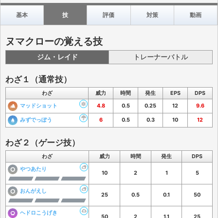
基本
技
評価
対策
動画
ヌマクローの覚える技
ジム・レイド
トレーナーバトル
わざ１（通常技）
わざ
威力
時間
発生
EPS
DPS
マッドショット
4.8
0.5
0.25
12
9.6
みずでっぽう
6
0.5
0.3
10
12
わざ２（ゲージ技）
わざ
威力
時間
発生
DPS
やつあたり
10
2
1
5
おんがえし
25
0.5
0.1
50
ヘドロこうげき
50
2
1.1
25