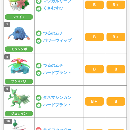
マジカルリーフ
B
B＋
くさむすび
シェイミ
つるのムチ
B
B＋
パワーウィップ
モジャンボ
つるのムチ
B
B
ハードプラント
フシギバナ
タネマシンガン
B＋
B
ハードプラント
ジュカイン
サイコカッター