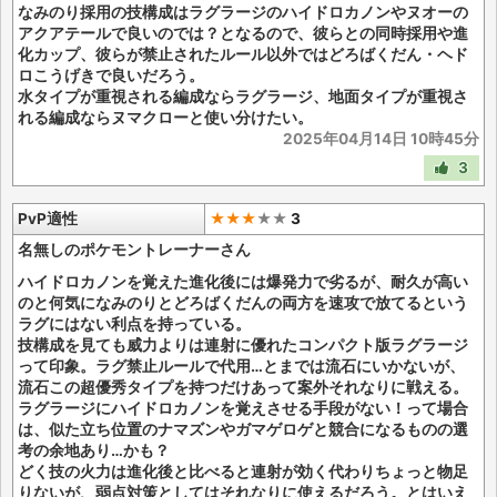
なみのり採用の技構成はラグラージのハイドロカノンやヌオーの
アクアテールで良いのでは？となるので、彼らとの同時採用や進
化カップ、彼らが禁止されたルール以外ではどろばくだん・ヘド
ロこうげきで良いだろう。
水タイプが重視される編成ならラグラージ、地面タイプが重視さ
れる編成ならヌマクローと使い分けたい。
2025年04月14日 10時45分
3
PvP適性
★★★
★
★
3
名無しのポケモントレーナーさん
ハイドロカノンを覚えた進化後には爆発力で劣るが、耐久が高い
のと何気になみのりとどろばくだんの両方を速攻で放てるという
ラグにはない利点を持っている。
技構成を見ても威力よりは連射に優れたコンパクト版ラグラージ
って印象。ラグ禁止ルールで代用…とまでは流石にいかないが、
流石この超優秀タイプを持つだけあって案外それなりに戦える。
ラグラージにハイドロカノンを覚えさせる手段がない！って場合
は、似た立ち位置のナマズンやガマゲロゲと競合になるものの選
考の余地あり…かも？
どく技の火力は進化後と比べると連射が効く代わりちょっと物足
りないが、弱点対策としてはそれなりに使えるだろう。とはいえ