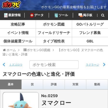
ポケモンGOの最新攻略情報をお届けします
最新情報
データ
ツール
掲示板
攻略記事
ポケモン図鑑
GOバトルリーグ
イベント情報
フィールドリサーチ
フレンド募集
個体値厳選ツール
タイプ相性表
GBL
ホーム
ポケモンGO図鑑
【ポケモンGO】ヌマクローの色
違いと進化・評価
ミズゴロウ
ラグラージ
ヌマクローの色違いと進化・評価
基本
技
評価
対策
動画
No.0259
ヌマクロー