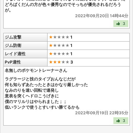
どろばくだんの方が色々優秀なのでそっちが優先されるだろう
が。
2022年09月20日 14時44分
3
ジム攻撃
★
★
★
★
★
1
ジム防衛
★
★
★
★
★
1
レイド適性
★
★
★
★
★
1
PvP適性
★★★
★
★
3
名無しのポケモントレーナーさん
ラグラージと技のタイプおんなじだが
何も知らずあたったときはかなり厳しかった
なみのりを速い回転で連発し
意表を突くヘドロこうげきに
僕のマリルリはやられました；；
低いランクで使うとすいすい勝てるかも
2022年09月19日 22時35分
3