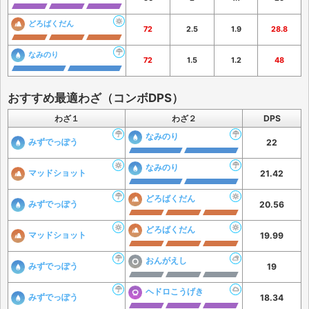
どろばくだん
72
2.5
1.9
28.8
なみのり
72
1.5
1.2
48
おすすめ最適わざ（コンボDPS）
わざ１
わざ２
DPS
なみのり
みずでっぽう
22
なみのり
マッドショット
21.42
どろばくだん
みずでっぽう
20.56
どろばくだん
マッドショット
19.99
おんがえし
みずでっぽう
19
ヘドロこうげき
みずでっぽう
18.34