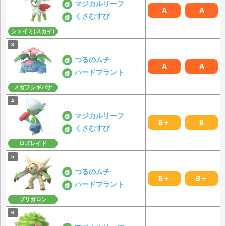
マジカルリーフ
A
A
くさむすび
シェイミ(スカイ)
つるのムチ
A
A
ハードプラント
メガフシギバナ
マジカルリーフ
B＋
B
くさむすび
ロズレイド
つるのムチ
B＋
B＋
ハードプラント
ブリガロン