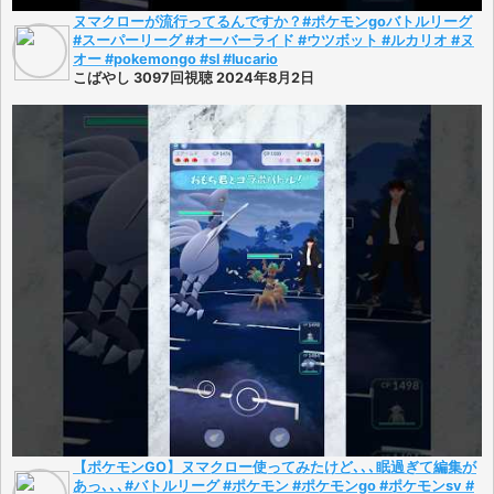
ヌマクローが流行ってるんですか？#ポケモンgoバトルリーグ
#スーパーリーグ #オーバーライド #ウツボット #ルカリオ #ヌ
オー #pokemongo #sl #lucario
こばやし 3097回視聴 2024年8月2日
【ポケモンGO】ヌマクロー使ってみたけど､､､眠過ぎて編集が
あっ､､､#バトルリーグ #ポケモン #ポケモンgo #ポケモンsv #