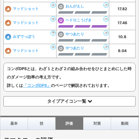
おんがえし
マッドショット
17.82
ヘドロこうげき
マッドショット
17.46
やつあたり
みずでっぽう
10.8
やつあたり
マッドショット
9.04
コンボDPSとは、わざ１とわざ２の組み合わせをひとまとめにした時
のダメージ効率の考え方です。
詳しくは
「コンボDPS」
のページで解説されております。
タイプアイコン一覧
基本
技
評価
対策
動画