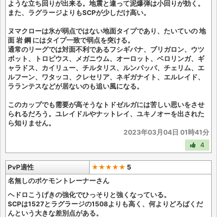
ような立ち回りが出来る。地震と違って泥爆弾は小回りが効く。
また、ラグラージよりもSCPが少しだけ高い。
ヌマクローは氷が弱点ではない地面タイプであり、たいていの 地
面 岩 鋼 にはタイプ一致で弱点を突ける。
通常のリーグでは対面不利であるフシギバナ、ブリガロン、ウツ
ボット、トロピウス、メガニウム、オーロット、ベロリンガ、ギ
ャラドス、カイリュー、チルタリス、ルンパッパ、チェリム、エ
ルフーン、ワタッコ、クレセリア、ネギガナイト、エルレイド、
ラランテスなどが居ないのも追い風になる。
このカップでも需要が高そうなトドゼルガには苦しい思いをさせ
られるだろう。ユレイドルやナットレイ、ユキノオーを出された
ら知りません。
2023年03月04日 01時41分
4
PvP適性
★★★★★
5
名無しのポケモントレーナーさん
ヘドロこうげきの強化でひっそりと強くなっている。
SCPは1527とラグラージの1508よりも高く、何よりどろばくだ
んという大きな差別点がある。