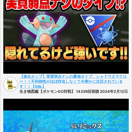
【進化カップ】実質弱点ナシの最強タイプ、シャドウヌマクロ
ー！！不利相性がほぼ存在しなくて今密かに注目されていま
す！！【GBL】
生き物図鑑【ポケモンGO対戦】 14339回視聴 2024年2月12日