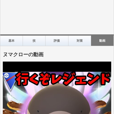
基本
技
評価
対策
動画
ヌマクローの動画