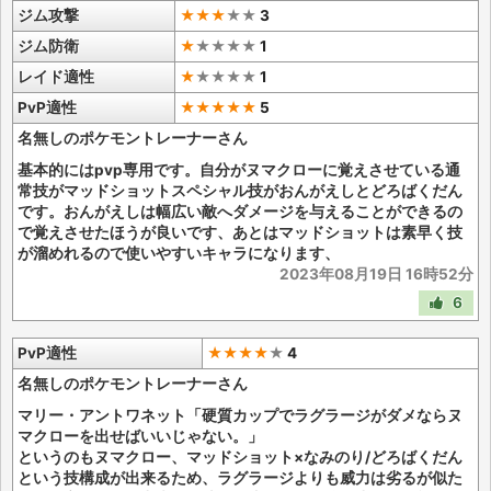
ジム攻撃
★★★
★
★
3
ジム防衛
★
★
★
★
★
1
レイド適性
★
★
★
★
★
1
PvP適性
★★★★★
5
名無しのポケモントレーナーさん
基本的にはpvp専用です。自分がヌマクローに覚えさせている通
常技がマッドショットスペシャル技がおんがえしとどろばくだん
です。おんがえしは幅広い敵へダメージを与えることができるの
で覚えさせたほうが良いです、あとはマッドショットは素早く技
が溜めれるので使いやすいキャラになります、
2023年08月19日 16時52分
6
PvP適性
★★★★
★
4
名無しのポケモントレーナーさん
マリー・アントワネット「硬質カップでラグラージがダメならヌ
マクローを出せばいいじゃない。」
というのもヌマクロー、マッドショット×なみのり/どろばくだん
という技構成が出来るため、ラグラージよりも威力は劣るが似た