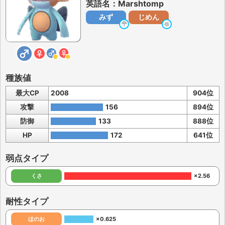
英語名：Marshtomp
みず
じめん
種族値
最大CP
2008
904位
攻撃
156
894位
防御
133
888位
HP
172
641位
弱点タイプ
くさ
×2.56
耐性タイプ
ほのお
×0.625