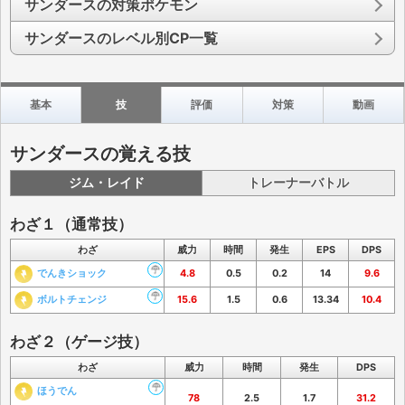
サンダースの対策ポケモン
サンダースのレベル別CP一覧
基本
技
評価
対策
動画
サンダースの覚える技
ジム・レイド
トレーナーバトル
わざ１（通常技）
わざ
威力
時間
発生
EPS
DPS
でんきショック
4.8
0.5
0.2
14
9.6
ボルトチェンジ
15.6
1.5
0.6
13.34
10.4
わざ２（ゲージ技）
わざ
威力
時間
発生
DPS
ほうでん
78
2.5
1.7
31.2