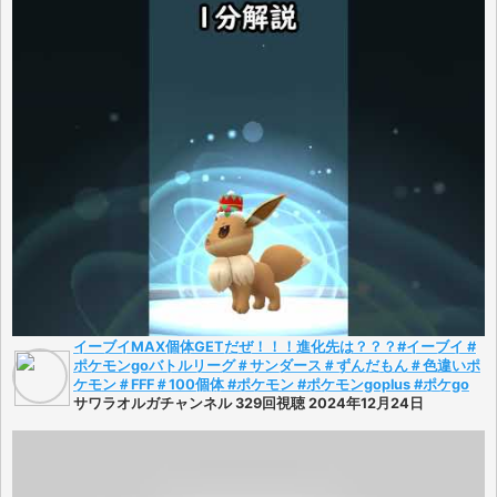
イーブイMAX個体GETだぜ！！！進化先は？？？#イーブイ #
ポケモンgoバトルリーグ＃サンダース＃ずんだもん＃色違いポ
ケモン＃FFF＃100個体 #ポケモン #ポケモンgoplus #ポケgo
サワラオルガチャンネル 329回視聴 2024年12月24日