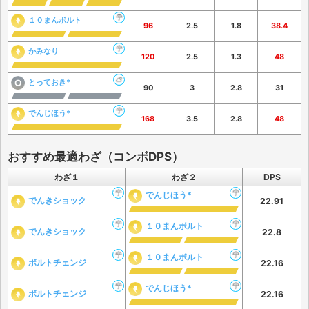
１０まんボルト
96
2.5
1.8
38.4
かみなり
120
2.5
1.3
48
とっておき*
90
3
2.8
31
でんじほう*
168
3.5
2.8
48
おすすめ最適わざ（コンボDPS）
わざ１
わざ２
DPS
でんじほう*
でんきショック
22.91
１０まんボルト
でんきショック
22.8
１０まんボルト
ボルトチェンジ
22.16
でんじほう*
ボルトチェンジ
22.16