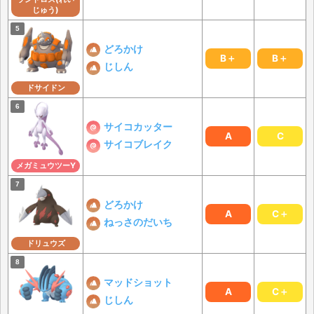
じゅう)
どろかけ
B＋
B＋
じしん
ドサイドン
サイコカッター
A
C
サイコブレイク
メガミュウツーY
どろかけ
A
C＋
ねっさのだいち
ドリュウズ
マッドショット
A
C＋
じしん