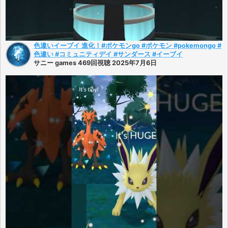
色違いイーブイ 進化！#ポケモンgo #ポケモン #pokemongo #
色違い #コミュニティデイ #サンダース #イーブイ
サニー games 469回視聴 2025年7月6日