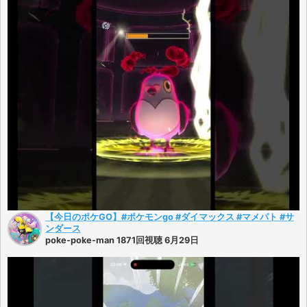
【今日のポケGO】#ポケモンgo #ダイマックス #マメパト #サ
ンダース
poke-poke-man 1871回視聴 6月29日