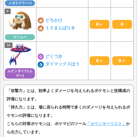
メガラグラージ
どろかけ
B＋
B
１０まんばりき
マンムー
どくづき
B＋
B＋
ダイマックスほう
ムゲンダイナ(ム
ゲン)
「攻撃力」とは、効率よくダメージを与えられるポケモンと技構成の
評価になります。
「持久力」とは、場に居られる時間で多くのダメージを与えられるポ
ケモンの評価になります。
こちらの対策ポケモンは、ポケマピのツール
「カウンターリスト」
か
ら出力しています。