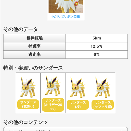
⇒がんばリボン図鑑
その他のデータ
相棒距離
5km
捕獲率
12.5%
逃走率
6%
特別・姿違いのサンダース
サンダース
サンダース
サンダース
サンダース
(ホリデー20
(花飾り)
(桜)
(サファリ帽)
22)
その他のコンテンツ