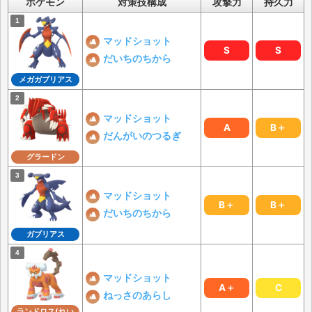
ポケモン
対策技構成
攻撃力
持久力
マッドショット
S
S
だいちのちから
メガガブリアス
マッドショット
A
B＋
だんがいのつるぎ
グラードン
マッドショット
B＋
B＋
だいちのちから
ガブリアス
マッドショット
A＋
C
ねっさのあらし
ランドロス(れい