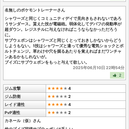
名無しのポケモントレーナーさん
シャワーズと同じくコミュニティデイで見向きもされないであろ
うサンダース。貰えた技が電磁砲。弱体化してデバフの発動率が
超ダウン。レジスチルに与えなければこうならなかっただろう
に。
サブウェポンはシャワーズと同じくとっておきしかないからどう
しようもない。1技はシャワーズと違って優秀な電気ショックとボ
ルトチェンジ。草わけや穴を掘るあたりを覚えればまだワンチャ
ンあるかもしれないが。
ブイズにサブウェポンをもっと与えて欲しい。
2025年06月10日 22時54分
2
ジム攻撃
★★★★
★
4
ジム防衛
★★
★
★
★
2
レイド適性
★★★★
★
4
PvP適性
★★
★
★
★
2
カネール（仮）さん