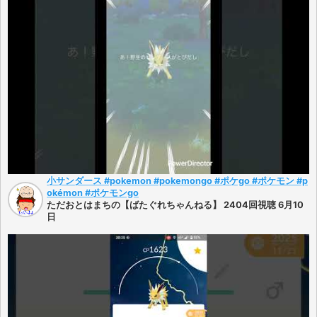
小サンダース #pokemon #pokemongo #ポケgo #ポケモン #p
okémon #ポケモンgo
ただおとはまちの【ばたぐれちゃんねる】 2404回視聴 6月10
日