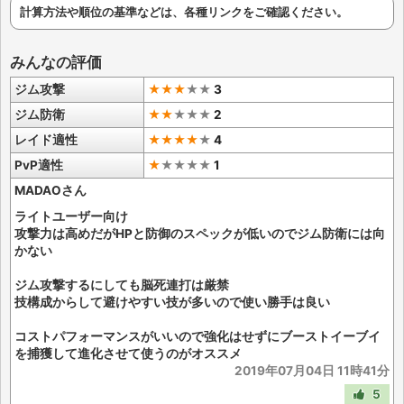
計算方法や順位の基準などは、各種リンクをご確認ください。
みんなの評価
ジム攻撃
★★★
★
★
3
ジム防衛
★★
★
★
★
2
レイド適性
★★★★
★
4
PvP適性
★
★
★
★
★
1
MADAOさん
ライトユーザー向け
攻撃力は高めだがHPと防御のスペックが低いのでジム防衛には向
かない
ジム攻撃するにしても脳死連打は厳禁
技構成からして避けやすい技が多いので使い勝手は良い
コストパフォーマンスがいいので強化はせずにブーストイーブイ
を捕獲して進化させて使うのがオススメ
2019年07月04日 11時41分
5