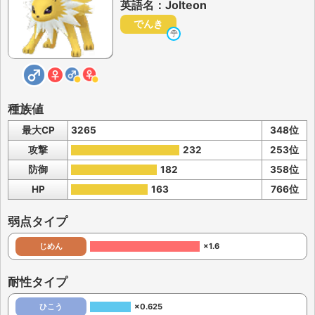
英語名：Jolteon
でんき
種族値
最大CP
3265
348位
攻撃
232
253位
防御
182
358位
HP
163
766位
弱点タイプ
じめん
×1.6
耐性タイプ
ひこう
×0.625