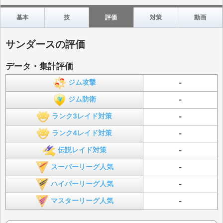
基本
技
評価
対策
動画
サンダースの評価
データ・集計評価
ジム攻撃
-
ジム防衛
-
ランク3レイド対策
-
ランク4レイド対策
-
伝説レイド対策
-
スーパーリーグ人気
-
ハイパーリーグ人気
-
マスターリーグ人気
-