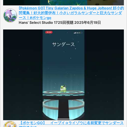
[Pokémon GO] Tiny Galarian Zapdos & Huge Jolteon! 好小的
閃電鳥！好大的雷伊布！小さいガラルサンダーと巨大なサンダ
ース！#ポケモンgo
Hans’ Select Studio 1725回視聴 2025年6月19日
【ポケモンGO】 イーブイ→ライゾウに名前変更でサンダース