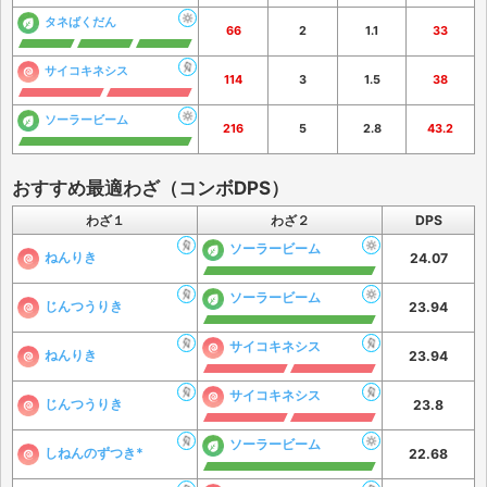
タネばくだん
66
2
1.1
33
サイコキネシス
114
3
1.5
38
ソーラービーム
216
5
2.8
43.2
おすすめ最適わざ（コンボDPS）
わざ１
わざ２
DPS
ソーラービーム
ねんりき
24.07
ソーラービーム
じんつうりき
23.94
サイコキネシス
ねんりき
23.94
サイコキネシス
じんつうりき
23.8
ソーラービーム
しねんのずつき*
22.68