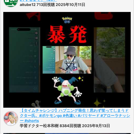
aitube12 713回視聴 2025年10月11日
【タイムチャレンジ】ハプニング発生！思わず笑ってしまうド
クター氏。#ポケモンgo #色違い #バリヤード #アローラナッシ
ー #shorts
学習ドクター松本和樹 8384回視聴 2025年9月13日