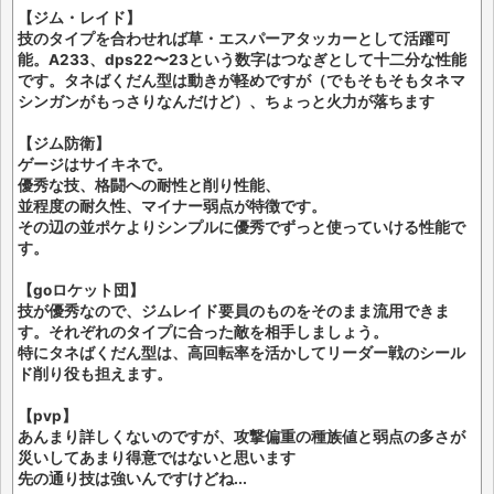
【ジム・レイド】
技のタイプを合わせれば草・エスパーアタッカーとして活躍可
能。A233、dps22〜23という数字はつなぎとして十二分な性能
です。タネばくだん型は動きが軽めですが（でもそもそもタネマ
シンガンがもっさりなんだけど）、ちょっと火力が落ちます
【ジム防衛】
ゲージはサイキネで。
優秀な技、格闘への耐性と削り性能、
並程度の耐久性、マイナー弱点が特徴です。
その辺の並ポケよりシンプルに優秀でずっと使っていける性能で
す。
【goロケット団】
技が優秀なので、ジムレイド要員のものをそのまま流用できま
す。それぞれのタイプに合った敵を相手しましょう。
特にタネばくだん型は、高回転率を活かしてリーダー戦のシール
ド削り役も担えます。
【pvp】
あんまり詳しくないのですが、攻撃偏重の種族値と弱点の多さが
災いしてあまり得意ではないと思います
先の通り技は強いんですけどね...