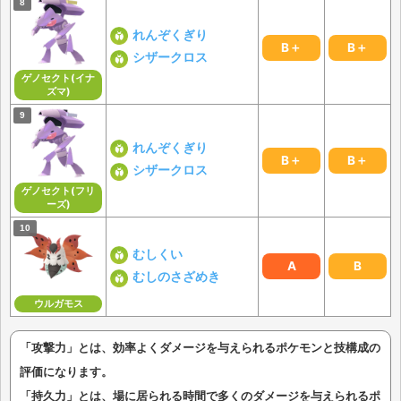
れんぞくぎり
B＋
B＋
シザークロス
ゲノセクト(イナ
ズマ)
れんぞくぎり
B＋
B＋
シザークロス
ゲノセクト(フリ
ーズ)
むしくい
A
B
むしのさざめき
ウルガモス
「攻撃力」とは、効率よくダメージを与えられるポケモンと技構成の
評価になります。
「持久力」とは、場に居られる時間で多くのダメージを与えられるポ