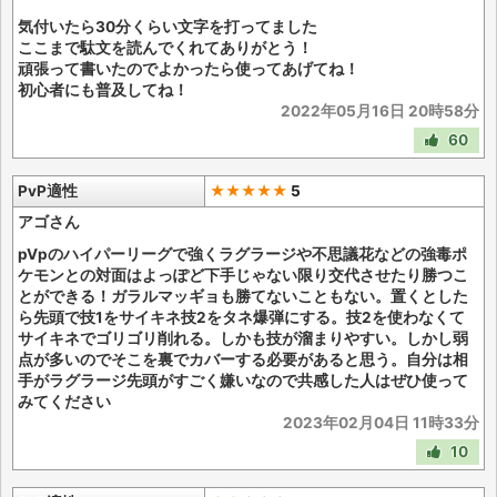
気付いたら30分くらい文字を打ってました
ここまで駄文を読んでくれてありがとう！
頑張って書いたのでよかったら使ってあげてね！
初心者にも普及してね！
2022年05月16日 20時58分
60
PvP適性
★★★★★
5
アゴさん
pVpのハイパーリーグで強くラグラージや不思議花などの強毒ポ
ケモンとの対面はよっぽど下手じゃない限り交代させたり勝つこ
とができる！ガラルマッギョも勝てないこともない。置くとした
ら先頭で技1をサイキネ技2をタネ爆弾にする。技2を使わなくて
サイキネでゴリゴリ削れる。しかも技が溜まりやすい。しかし弱
点が多いのでそこを裏でカバーする必要があると思う。自分は相
手がラグラージ先頭がすごく嫌いなので共感した人はぜひ使って
みてください
2023年02月04日 11時33分
10