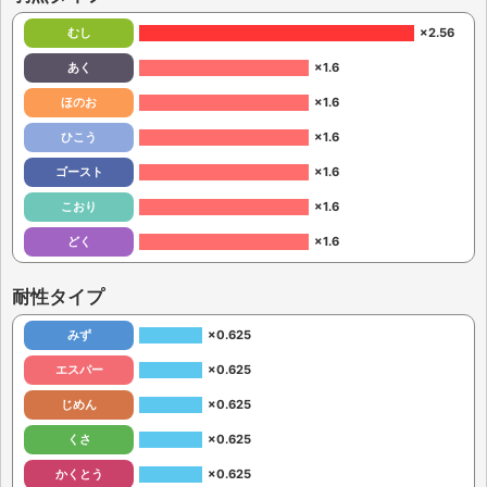
むし
×2.56
あく
×1.6
ほのお
×1.6
ひこう
×1.6
ゴースト
×1.6
こおり
×1.6
どく
×1.6
耐性タイプ
みず
×0.625
エスパー
×0.625
じめん
×0.625
くさ
×0.625
かくとう
×0.625