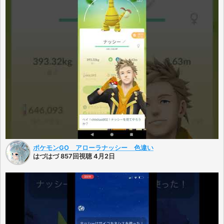
ポケモンGO アローラナッシー 色違い
はづはづ 857回視聴 4月2日