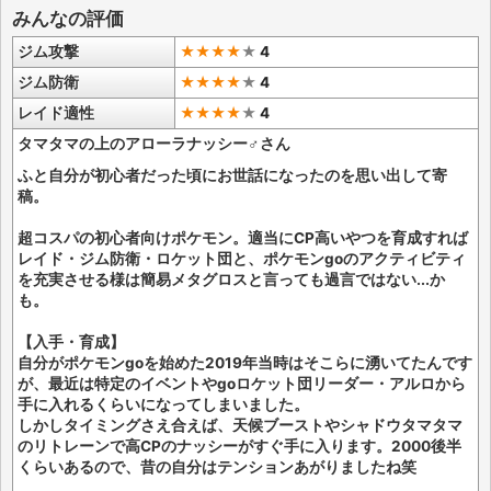
みんなの評価
ジム攻撃
★★★★
★
4
ジム防衛
★★★★
★
4
レイド適性
★★★★
★
4
タマタマの上のアローラナッシー♂さん
ふと自分が初心者だった頃にお世話になったのを思い出して寄
稿。
超コスパの初心者向けポケモン。適当にCP高いやつを育成すれば
レイド・ジム防衛・ロケット団と、ポケモンgoのアクティビティ
を充実させる様は簡易メタグロスと言っても過言ではない...か
も。
【入手・育成】
自分がポケモンgoを始めた2019年当時はそこらに湧いてたんです
が、最近は特定のイベントやgoロケット団リーダー・アルロから
手に入れるくらいになってしまいました。
しかしタイミングさえ合えば、天候ブーストやシャドウタマタマ
のリトレーンで高CPのナッシーがすぐ手に入ります。2000後半
くらいあるので、昔の自分はテンションあがりましたね笑