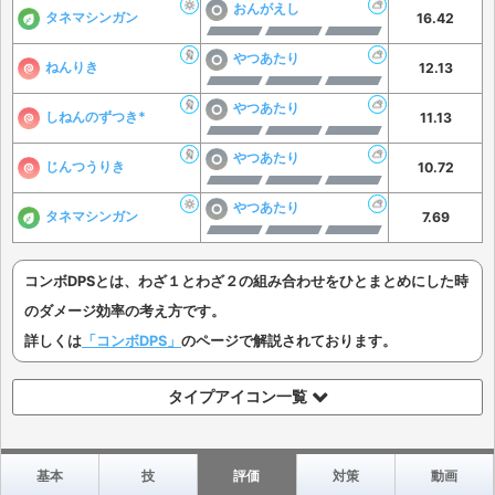
おんがえし
タネマシンガン
16.42
やつあたり
ねんりき
12.13
やつあたり
しねんのずつき*
11.13
やつあたり
じんつうりき
10.72
やつあたり
タネマシンガン
7.69
コンボDPSとは、わざ１とわざ２の組み合わせをひとまとめにした時
のダメージ効率の考え方です。
詳しくは
「コンボDPS」
のページで解説されております。
タイプアイコン一覧
基本
技
評価
対策
動画