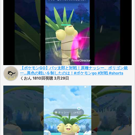
【ポケモンGO】バッ太郎と対戦！原種ナッシー、ポリゴン統
一…異色の戦いを制したのは！#ポケモンgo #対戦 #shorts
くおん 1810回視聴 3月29日