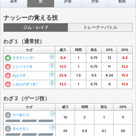
基本
技
評価
対策
動画
ナッシーの覚える技
ジム・レイド
トレーナーバトル
わざ１（通常技）
わざ
威力
時間
発生
EPS
DPS
タネマシンガン
8.4
1
0.75
13
8.4
じんつうりき
13.2
1
0.75
11
13.2
ねんりき
22.8
1.5
0.5
9.34
15.2
しねんのずつき*
13.2
1
0.75
9
13.2
わざ２（ゲージ技）
わざ
威力
時間
発生
DPS
やつあたり
10
2
1
5
おんがえし
25
0.5
0.1
50