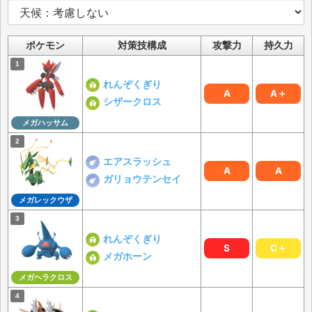
ポケモン
対策技構成
攻撃力
持久力
れんぞくぎり
A
A＋
シザークロス
メガハッサム
エアスラッシュ
A
A
ガリョウテンセイ
メガレックウザ
れんぞくぎり
S
C＋
メガホーン
メガヘラクロス