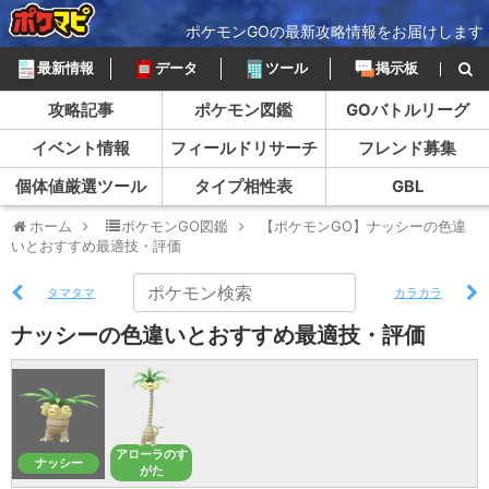
ポケモンGOの最新攻略情報をお届けします
最新情報
データ
ツール
掲示板
攻略記事
ポケモン図鑑
GOバトルリーグ
イベント情報
フィールドリサーチ
フレンド募集
個体値厳選ツール
タイプ相性表
GBL
ホーム
ポケモンGO図鑑
【ポケモンGO】ナッシーの色違
いとおすすめ最適技・評価
タマタマ
カラカラ
ナッシーの色違いとおすすめ最適技・評価
アローラのす
ナッシー
がた