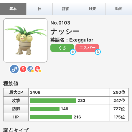
基本
技
評価
対策
動画
No.0103
ナッシー
英語名：Exeggutor
くさ
エスパー
種族値
最大CP
3408
290位
攻撃
233
247位
防御
149
727位
HP
216
175位
弱点タイプ