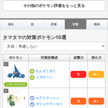
その他のポケモン評価をもっと見る
基本
技
評価
対策
動画
タマタマの対策ポケモン10選
ポケモン
対策技構成
攻撃力
持久力
れんぞくぎり
S
B＋
メガホーン
メガヘラクロス
エアスラッシュ
A
A＋
ガリョウテンセイ