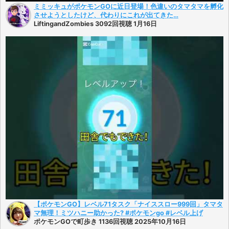
ミミッキュがポケモンGOに近日登場！色違いのタマタマを孵化
させようとしたけど、代わりにこれが出てきた…
LiftingandZombies 3092回視聴 1月16日
【ポケモンGO】レベル71タスク「ナイススロー999回」タマタ
マ無理！ミツハニー助かった? #ポケモンgo #レベル上げ
ポケモンGOで町歩き 1136回視聴 2025年10月16日