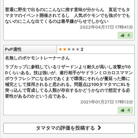
普通に野生で出るのにこんなに推す意味が分からん 直近でもタ
マタマのイベント開催されてるし 人気ポケモンでも強ポケでも
ないのにこんな出てくるのは最早嫌がらせでしかない
2022年04月17日 17時41分
4
PvP適性
★★
★
★
★
2
名無しのポケモントレーナーさん
ラブカップに参戦しているリザードンより耐久が高いし攻撃が10
0くらいある。技は強いが、遂行相手がヤドランミロカロスママン
ボウラフレシアになるのであくまで環境にそれらが蔓延った際に
補完として採用されると思われる。問題点は100タマタマにXLを
突っ込んで育成してる人類が存在するかどうかなので想定する必
要性があるのかという点である。
2021年01月27日 17時13分
4
タマタマの評価を投稿する