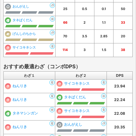
おんがえし
25
0.5
0.1
50
タネばくだん
66
2
1.1
33
げんしのちから
70
3.5
2.85
20
サイコキネシス
114
3
1.5
38
おすすめ最適わざ（コンボDPS）
わざ１
わざ２
DPS
サイコキネシス
ねんりき
23.94
タネばくだん
ねんりき
22.24
サイコキネシス
タネマシンガン
22.08
おんがえし
ねんりき
20.35