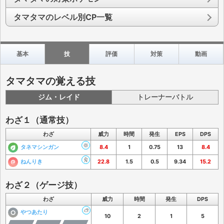
タマタマのレベル別CP一覧
基本
技
評価
対策
動画
タマタマの覚える技
ジム・レイド
トレーナーバトル
わざ１（通常技）
わざ
威力
時間
発生
EPS
DPS
タネマシンガン
8.4
1
0.75
13
8.4
ねんりき
22.8
1.5
0.5
9.34
15.2
わざ２（ゲージ技）
わざ
威力
時間
発生
DPS
やつあたり
10
2
1
5