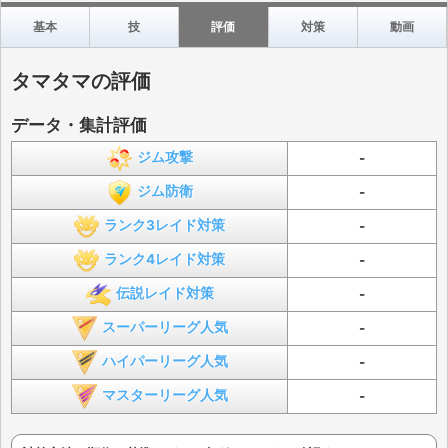
基本
技
評価
対策
動画
タマタマの評価
データ・集計評価
ジム攻撃
-
ジム防衛
-
ランク3レイド対策
-
ランク4レイド対策
-
伝説レイド対策
-
スーパーリーグ人気
-
ハイパーリーグ人気
-
マスターリーグ人気
-