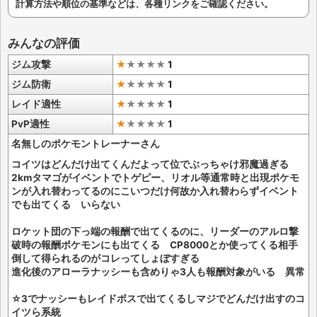
計算方法や順位の基準などは、各種リンクをご確認ください。
みんなの評価
ジム攻撃
★
★
★
★
★
1
ジム防衛
★
★
★
★
★
1
レイド適性
★
★
★
★
★
1
PvP適性
★
★
★
★
★
1
名無しのポケモントレーナーさん
コイツはどんだけ出てくんだよって位でぶっちゃけ邪魔過ぎる
2kmタマゴがイベントでトゲピー、リオル等通常時と出現ポケモ
ンが入れ替わってるのにこいつだけ何故か入れ替わらずイベント
でも出てくる いらない
ロケット団の下っ端の報酬で出てくるのに、リーダーのアルロ撃
破時の報酬ポケモンにも出てくる CP8000とか使ってくる相手
倒して得られるのがコレってしょぼすぎる
進化後のアローラナッシーも含めりゃ3人も報酬対象がいる 異常
☆3でナッシーもレイドボスで出てくるしマジでどんだけ出すのコ
イツら系統