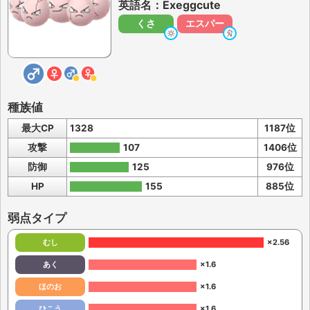
英語名：Exeggcute
くさ
エスパー
種族値
最大CP
1328
1187位
攻撃
107
1406位
防御
125
976位
HP
155
885位
弱点タイプ
むし
×2.56
あく
×1.6
ほのお
×1.6
ひこう
×1.6