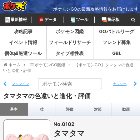
ポケモンGOの最新攻略情報をお届けします
最新情報
データ
ツール
掲示板
攻略記事
ポケモン図鑑
GOバトルリーグ
イベント情報
フィールドリサーチ
フレンド募集
個体値厳選ツール
タイプ相性表
GBL
ホーム
ポケモンGO図鑑
【ポケモンGO】タマタマの色違
いと進化・評価
マルマイン
ナッシー
タマタマの色違いと進化・評価
基本
技
評価
対策
動画
No.0102
タマタマ