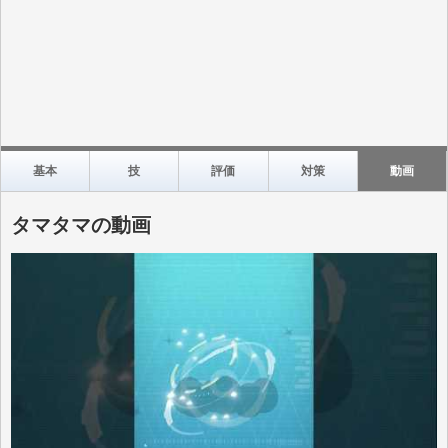
基本
技
評価
対策
動画
タマタマの動画