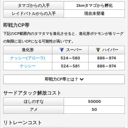
タマゴからの入手
2kmタマゴから孵化
レイドバトルからの入手
現在未登場
即戦力CP帯
下記のCP範囲内のタマタマを進化させると、進化形ポケモンが各リーグ
の制限に近いCPになる可能性が高いです。
進化形
スーパー
ハイパー
ナッシー(アローラ)
524～580
886～974
ナッシー
524～581
886～974
即戦力CP帯とは？
サードアタック解放コスト
ほしのすな
50000
アメ
50
リトレーンコスト