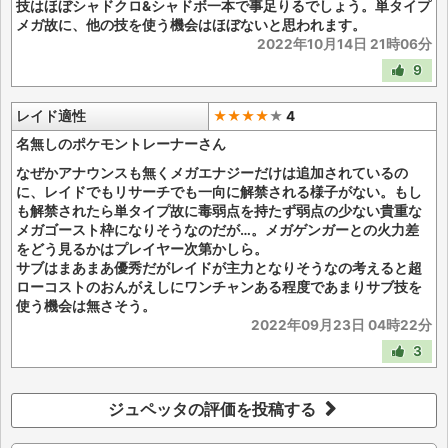
技はほぼシャドクロ&シャドボ一本で事足りるでしょう。単タイプ
メガ故に、他の技を使う機会はほぼないと思われます。
2022年10月14日 21時06分
9
レイド適性
★★★★
★
4
名無しのポケモントレーナーさん
なぜかアナウンスも無くメガエナジーだけは追加されているの
に、レイドでもリサーチでも一向に解禁される様子がない。もし
も解禁されたら単タイプ故に毒弱点を持たず弱点の少ない貴重な
メガゴースト枠になりそうなのだが…。メガゲンガーとの火力差
をどう見るかはプレイヤー次第かしら。
サブはまあまあ優秀だがレイドが主力となりそうなの考えると超
ローコストのおんがえしにワンチャンある程度であまりサブ技を
使う機会は無さそう。
2022年09月23日 04時22分
3
ジュペッタの評価を投稿する