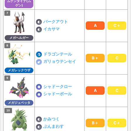
ムゲンダイナ(ム
ゲン)
バークアウト
A
C＋
イカサマ
メガヘルガー
ドラゴンテール
B＋
C
ガリョウテンセイ
メガレックウザ
シャドークロー
A
C
シャドーボール
メガジュペッタ
かみつく
B＋
C＋
ぶんまわす