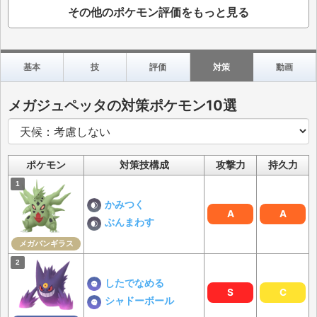
その他のポケモン評価をもっと見る
基本
技
評価
対策
動画
メガジュペッタの対策ポケモン10選
ポケモン
対策技構成
攻撃力
持久力
かみつく
A
A
ぶんまわす
メガバンギラス
したでなめる
S
C
シャドーボール