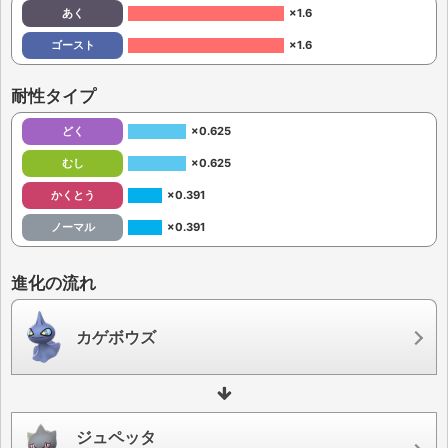
あく
×1.6
ゴースト
×1.6
耐性タイプ
どく
×0.625
むし
×0.625
かくとう
×0.391
ノーマル
×0.391
進化の流れ
カゲボウズ
ジュペッタ