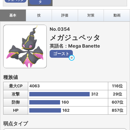
タ
基本
技
評価
対策
動画
No.0354
メガジュペッタ
英語名：Mega Banette
ゴースト
種族値
最大CP
4063
116位
攻撃
312
29位
防御
160
607位
HP
162
857位
弱点タイプ