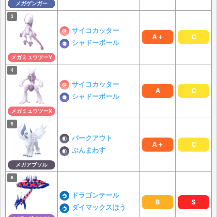
メガゲンガー
サイコカッター
A＋
C
シャドーボール
メガミュウツーY
サイコカッター
A
C
シャドーボール
メガミュウツーX
バークアウト
A＋
C
ぶんまわす
メガアブソル
ドラゴンテール
B
S
ダイマックスほう