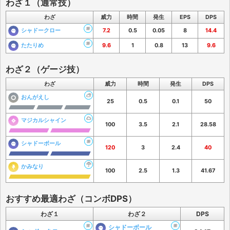
わざ１（通常技）
わざ
威力
時間
発生
EPS
DPS
シャドークロー
7.2
0.5
0.05
8
14.4
たたりめ
9.6
1
0.8
13
9.6
わざ２（ゲージ技）
わざ
威力
時間
発生
DPS
おんがえし
25
0.5
0.1
50
マジカルシャイン
100
3.5
2.1
28.58
シャドーボール
120
3
2.4
40
かみなり
100
2.5
1.3
41.67
おすすめ最適わざ（コンボDPS）
わざ１
わざ２
DPS
シャドーボール