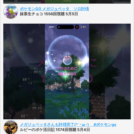
ポケモンGO メガジュペッタ ソロ討伐
抹茶生チョコ 1556回視聴 5月5日
メガジュペッタさんも討伐完了(*`･ω･)ゞ #ポケモンgo
ルビーのポケ活日記 1574回視聴 5月4日