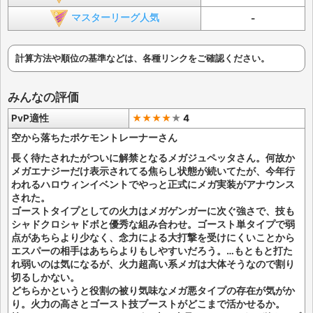
マスターリーグ人気
-
計算方法や順位の基準などは、各種リンクをご確認ください。
みんなの評価
PvP適性
★★★★
★
4
空から落ちたポケモントレーナーさん
長く待たされたがついに解禁となるメガジュペッタさん。何故か
メガエナジーだけ表示されてる焦らし状態が続いてたが、今年行
われるハロウィンイベントでやっと正式にメガ実装がアナウンス
された。
ゴーストタイプとしての火力はメガゲンガーに次ぐ強さで、技も
シャドクロシャドボと優秀な組み合わせ。ゴースト単タイプで弱
点があちらより少なく、念力による大打撃を受けにくいことから
エスパーの相手はあちらよりもしやすいだろう。…もともと打た
れ弱いのは気になるが、火力超高い系メガは大体そうなので割り
切るしかない。
どちらかというと役割の被り気味なメガ悪タイプの存在が気がか
り。火力の高さとゴースト技ブーストがどこまで活かせるか。