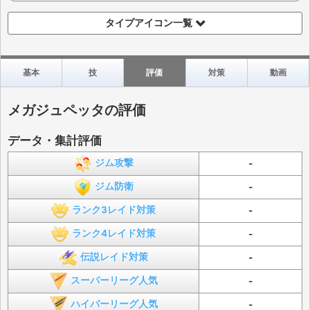
タイプアイコン一覧
基本
技
評価
対策
動画
メガジュペッタの評価
データ・集計評価
ジム攻撃
-
ジム防衛
-
ランク3レイド対策
-
ランク4レイド対策
-
伝説レイド対策
-
スーパーリーグ人気
-
ハイパーリーグ人気
-