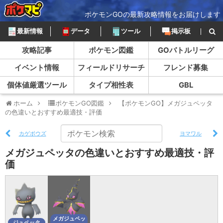
ポケモンGOの最新攻略情報をお届けします
最新情報
データ
ツール
掲示板
攻略記事
ポケモン図鑑
GOバトルリーグ
イベント情報
フィールドリサーチ
フレンド募集
個体値厳選ツール
タイプ相性表
GBL
ホーム
ポケモンGO図鑑
【ポケモンGO】メガジュペッタ
の色違いとおすすめ最適技・評価
カゲボウズ
ヨマワル
メガジュペッタの色違いとおすすめ最適技・評
価
メガジュペッ
ジュペッタ