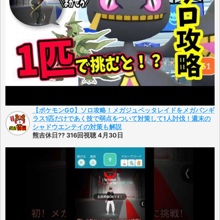
【ポケモンGO】ソロ攻略！メガジュペッタレイドをメガバンギ
ラス1匹だけであく技で弱点をついて対策して1人討伐！週末の
シャドウエンテイの対策も解説
熊吉休日?? 316回視聴 4月30日