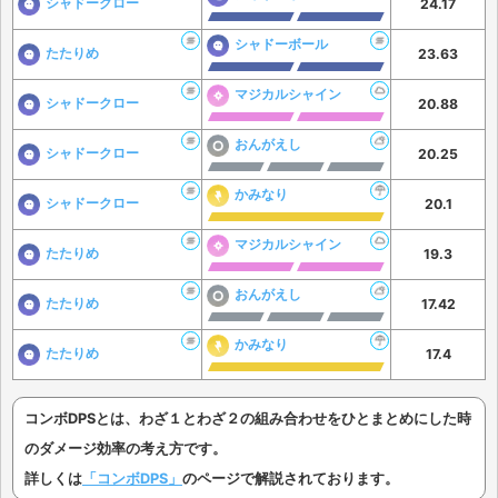
シャドークロー
24.17
シャドーボール
たたりめ
23.63
マジカルシャイン
シャドークロー
20.88
おんがえし
シャドークロー
20.25
かみなり
シャドークロー
20.1
マジカルシャイン
たたりめ
19.3
おんがえし
たたりめ
17.42
かみなり
たたりめ
17.4
コンボDPSとは、わざ１とわざ２の組み合わせをひとまとめにした時
のダメージ効率の考え方です。
詳しくは
「コンボDPS」
のページで解説されております。