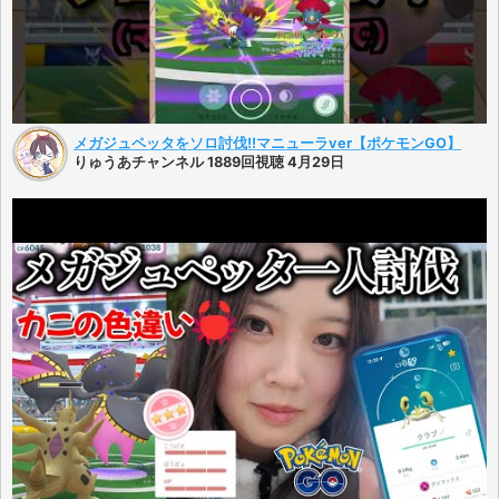
メガジュペッタをソロ討伐!!マニューラver【ポケモンGO】
りゅうあチャンネル 1889回視聴 4月29日