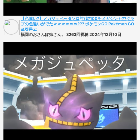
【色違い?】メガジュペッタソロ討伐?100をメガシンカ??クラ
ブの色違いがでたｗｗｗｗｗｗ??? ポケモンGO Pokémon GO
포켓몬고
福岡のおさんぽ姉さん。 3263回視聴 2024年12月10日