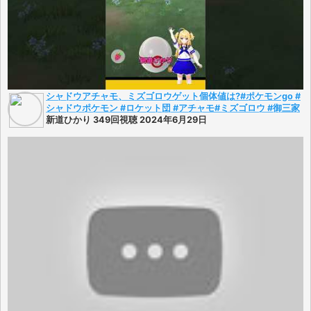
シャドウアチャモ、ミズゴロウゲット個体値は?#ポケモンgo #
シャドウポケモン #ロケット団 #アチャモ#ミズゴロウ #御三家
新道ひかり 349回視聴 2024年6月29日