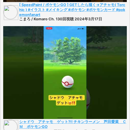
[ SpeedPaint / ポケモンGO ] GETしたら描く→アチャモ( Torc
hic ) #イラスト #メイキング #ポケモン #ポケモンカード #pok
emonfanart
こまろ / Komaro Ch. 130回視聴 2024年3月17日
シャドウ アチャモ ゲット?‼️ チキンラーメン 芦田愛菜 Ｃ
Ｍ ポケモンGO