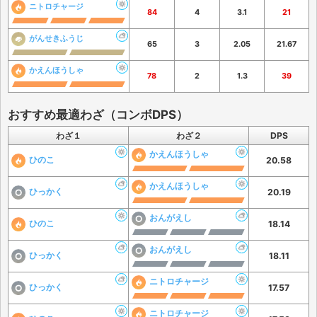
ニトロチャージ
84
4
3.1
21
がんせきふうじ
65
3
2.05
21.67
かえんほうしゃ
78
2
1.3
39
おすすめ最適わざ（コンボDPS）
わざ１
わざ２
DPS
かえんほうしゃ
ひのこ
20.58
かえんほうしゃ
ひっかく
20.19
おんがえし
ひのこ
18.14
おんがえし
ひっかく
18.11
ニトロチャージ
ひっかく
17.57
ニトロチャージ