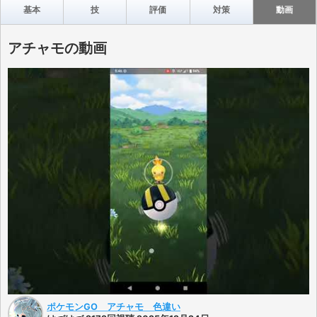
基本
技
評価
対策
動画
アチャモの動画
ポケモンGO アチャモ 色違い