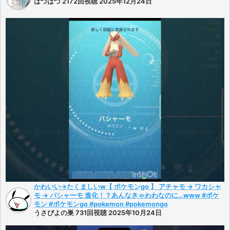
はづはづ 2172回視聴 2025年12月24日
かわいい→たくましいw【 ポケモンgo 】 アチャモ → ワカシャ
モ → バシャーモ 進化！？あんなきゃわわなのに…www #ポケ
モン #ポケモンgo #pokemon #pokemongo
うさぴよの巣 731回視聴 2025年10月24日