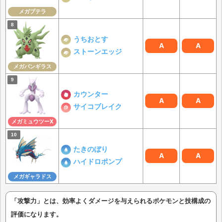
メガプテラ
うちおとす
A
A
ストーンエッジ
メガバンギラス
カウンター
A
A
サイコブレイク
メガミュウツーX
たきのぼり
A
A
ハイドロポンプ
メガギャラドス
「攻撃力」とは、効率よくダメージを与えられるポケモンと技構成の
評価になります。