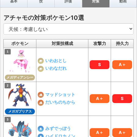
基本
技
評価
対策
動画
アチャモの対策ポケモン10選
ポケモン
対策技構成
攻撃力
持久力
いわおとし
S
A＋
いわなだれ
メガディアンシー
マッドショット
A＋
S
だいちのちから
メガガブリアス
みずでっぽう
A＋
A＋
ハイドロカノン