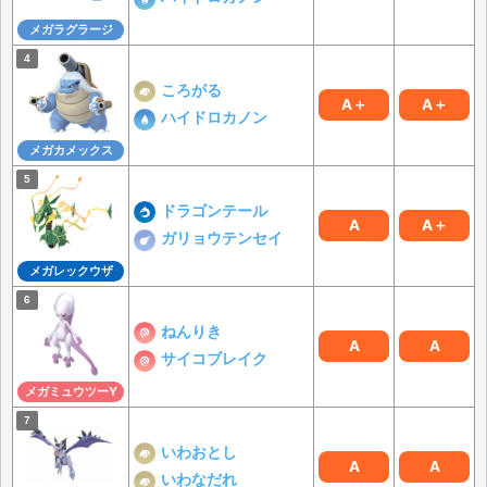
メガラグラージ
ころがる
A＋
A＋
ハイドロカノン
メガカメックス
ドラゴンテール
A
A＋
ガリョウテンセイ
メガレックウザ
ねんりき
A
A
サイコブレイク
メガミュウツーY
いわおとし
A
A
いわなだれ