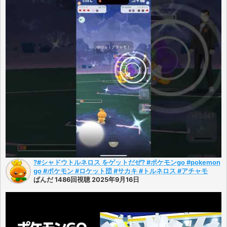
?️#シャドウトルネロス をゲットだぜ?️ #ポケモンgo #pokemon
go #ポケモン #ロケット団 #サカキ #トルネロス #アチャモ
ぱんだ 1486回視聴 2025年9月16日