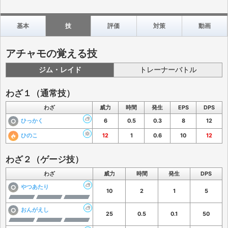
基本
技
評価
対策
動画
アチャモの覚える技
ジム・レイド
トレーナーバトル
わざ１（通常技）
わざ
威力
時間
発生
EPS
DPS
ひっかく
6
0.5
0.3
8
12
ひのこ
12
1
0.6
10
12
わざ２（ゲージ技）
わざ
威力
時間
発生
DPS
やつあたり
10
2
1
5
おんがえし
25
0.5
0.1
50