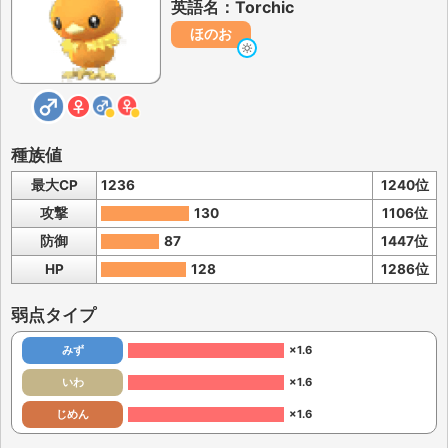
英語名：Torchic
ほのお
種族値
最大CP
1236
1240位
攻撃
130
1106位
防御
87
1447位
HP
128
1286位
弱点タイプ
みず
×1.6
いわ
×1.6
じめん
×1.6