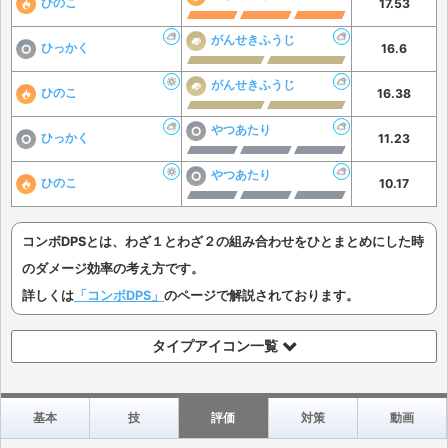
ひのこ
17.53
がんせきふうじ
ひっかく
16.6
がんせきふうじ
ひのこ
16.38
やつあたり
ひっかく
11.23
やつあたり
ひのこ
10.17
コンボDPSとは、わざ１とわざ２の組み合わせをひとまとめにした時
のダメージ効率の考え方です。
詳しくは
「コンボDPS」
のページで解説されております。
タイプアイコン一覧
基本
技
評価
対策
動画