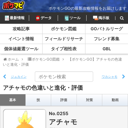
ポケモンGOの最新攻略情報をお届けします
最新情報
データ
ツール
掲示板
攻略記事
ポケモン図鑑
GOバトルリーグ
イベント情報
フィールドリサーチ
フレンド募集
個体値厳選ツール
タイプ相性表
GBL
ホーム
ポケモンGO図鑑
【ポケモンGO】アチャモの色違
いと進化・評価
ジュカイン
ワカシャモ
アチャモの色違いと進化・評価
基本
技
評価
対策
動画
No.0255
アチャモ