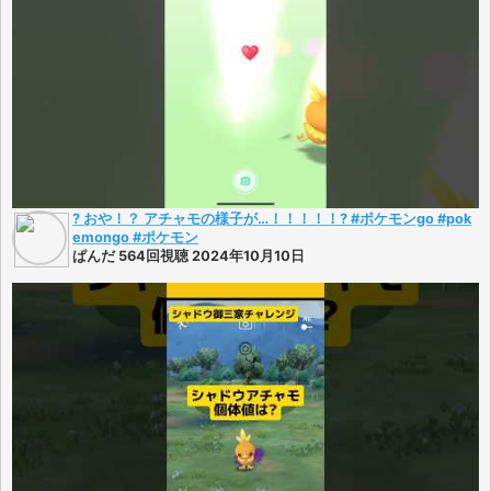
? おや！？ アチャモの様子が…！！！！！? #ポケモンgo #pok
emongo #ポケモン
ぱんだ 564回視聴 2024年10月10日