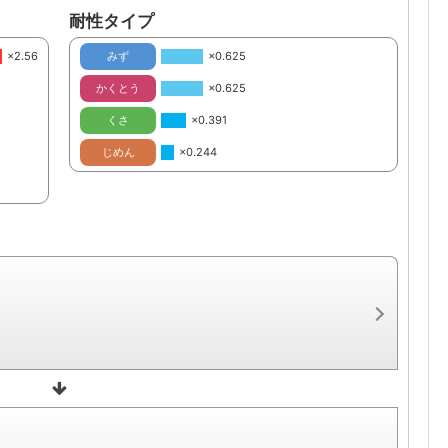
耐性タイプ
×2.56
みず
×0.625
かくとう
×0.625
くさ
×0.391
じめん
×0.244