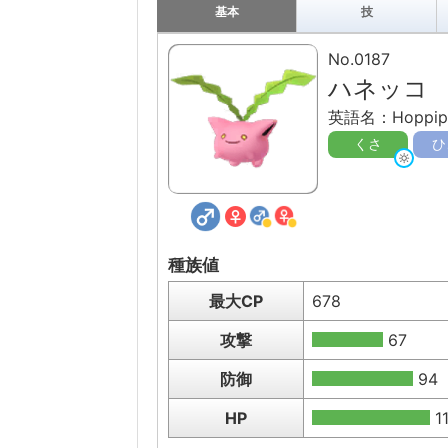
基本
技
No.0187
ハネッコ
英語名：Hoppip
くさ
ひ
種族値
最大CP
678
攻撃
67
防御
94
HP
1