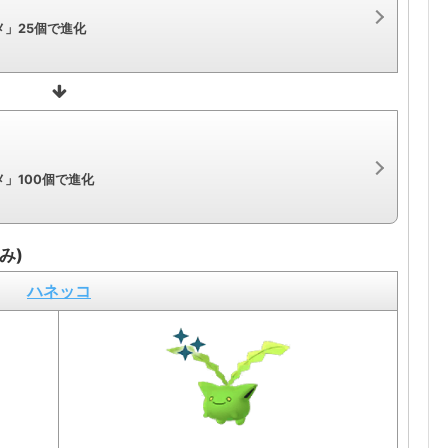
」25個で進化
」100個で進化
み)
ハネッコ