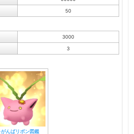
50
3000
3
⇒がんばリボン図鑑