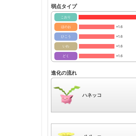
弱点タイプ
こおり
ほのお
×1.6
ひこう
×1.6
いわ
×1.6
どく
×1.6
進化の流れ
ハネッコ