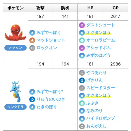
ポケモン
攻撃
防御
HP
CP
197
141
181
2617
ダストシュート
みずでっぽう
オクタンほう
マッドショット
オーロラビーム
ロックオン
アシッドボム
オクタン
みずのはどう
194
194
181
2986
やつあたり
げきりん
スピードスター
みずでっぽう*
オクタンほう
りゅうのいぶき
ふぶき
たきのぼり
キングドラ
なみのり
ハイドロポンプ
おんがえし