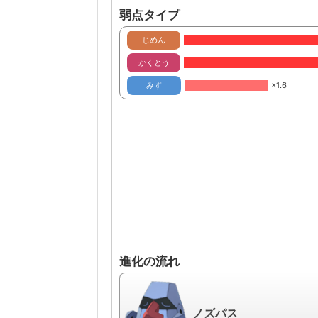
弱点タイプ
じめん
かくとう
みず
×1.6
進化の流れ
ノズパス