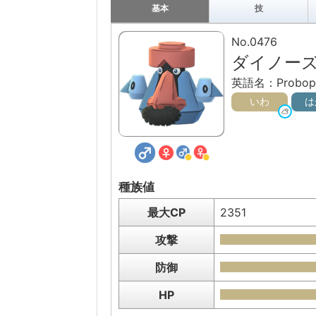
基本
技
No.0476
ダイノー
英語名：Probop
いわ
は
種族値
最大CP
2351
攻撃
防御
HP