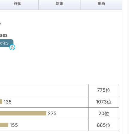
評価
対策
動画
ズ
ass
がね
775位
135
1073位
275
20位
155
885位