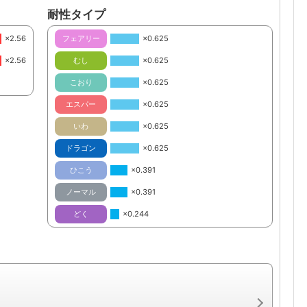
耐性タイプ
×2.56
フェアリー
×0.625
×2.56
むし
×0.625
こおり
×0.625
エスパー
×0.625
いわ
×0.625
ドラゴン
×0.625
ひこう
×0.391
ノーマル
×0.391
どく
×0.244