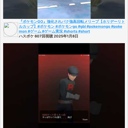
『ポケモンGO』強化されバク強高回転メリープ【ホリデーリト
ルカップ】#ポケモン #ポケモンgo #gbl #pokemongo #poke
mon #ゲーム #ゲーム実況 #shorts #short
ハスポケ 607回視聴 2025年1月8日