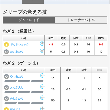
メリープの覚える技
ジム・レイド
トレーナーバトル
わざ１（通常技）
わざ
威力
時間
発生
EPS
DPS
でんきショック
4.8
0.5
0.2
14
9.6
たいあたり
5
0.5
0.3
10
10
わざ２（ゲージ技）
わざ
威力
時間
発生
DPS
やつあたり
10
2
1
5
おんがえし
25
0.5
0.1
50
のしかかり
50
2
1.3
25
ほうでん