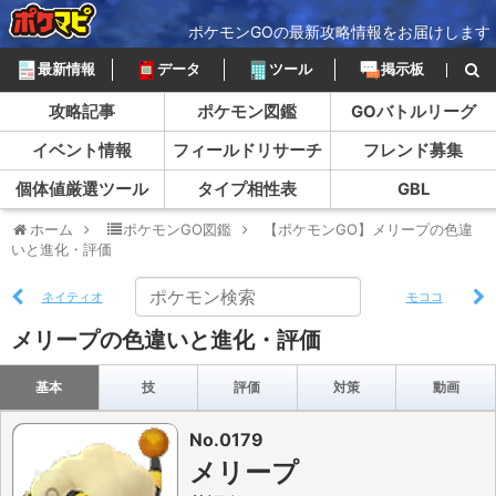
ポケモンGOの最新攻略情報をお届けします
最新情報
データ
ツール
掲示板
攻略記事
ポケモン図鑑
GOバトルリーグ
イベント情報
フィールドリサーチ
フレンド募集
個体値厳選ツール
タイプ相性表
GBL
ホーム
ポケモンGO図鑑
【ポケモンGO】メリープの色違
いと進化・評価
ネイティオ
モココ
メリープの色違いと進化・評価
基本
技
評価
対策
動画
No.0179
メリープ