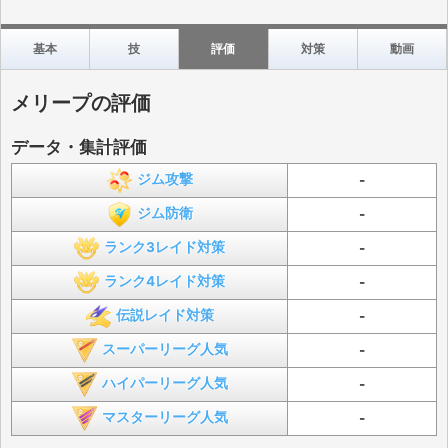
基本
技
評価
対策
動画
メリープの評価
データ・集計評価
ジム攻撃
-
ジム防衛
-
ランク3レイド対策
-
ランク4レイド対策
-
伝説レイド対策
-
スーパーリーグ人気
-
ハイパーリーグ人気
-
マスターリーグ人気
-