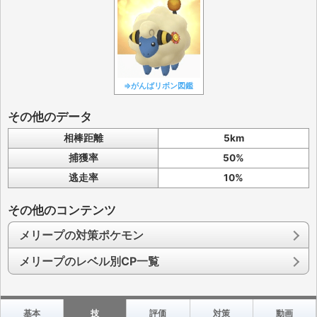
⇒がんばリボン図鑑
その他のデータ
相棒距離
5km
捕獲率
50%
逃走率
10%
その他のコンテンツ
メリープの対策ポケモン
メリープのレベル別CP一覧
基本
技
評価
対策
動画