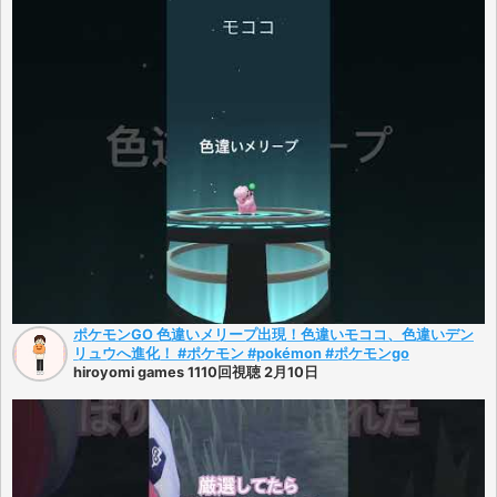
ポケモンGO 色違いメリープ出現！色違いモココ、色違いデン
リュウへ進化！ #ポケモン #pokémon #ポケモンgo
hiroyomi games 1110回視聴 2月10日