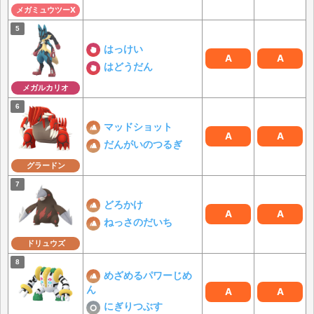
メガミュウツーX
はっけい
A
A
はどうだん
メガルカリオ
マッドショット
A
A
だんがいのつるぎ
グラードン
どろかけ
A
A
ねっさのだいち
ドリュウズ
めざめるパワーじめ
ん
A
A
にぎりつぶす