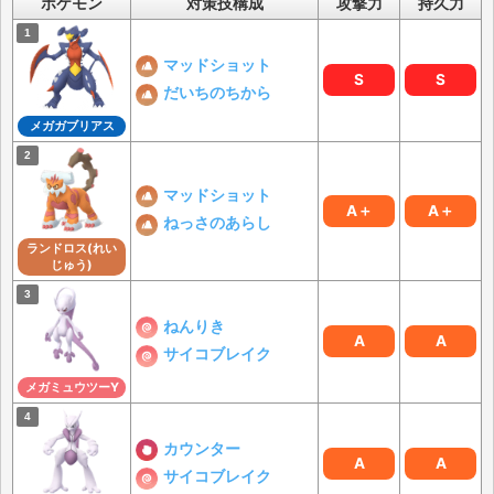
ポケモン
対策技構成
攻撃力
持久力
マッドショット
S
S
だいちのちから
メガガブリアス
マッドショット
A＋
A＋
ねっさのあらし
ランドロス(れい
じゅう)
ねんりき
A
A
サイコブレイク
メガミュウツーY
カウンター
A
A
サイコブレイク