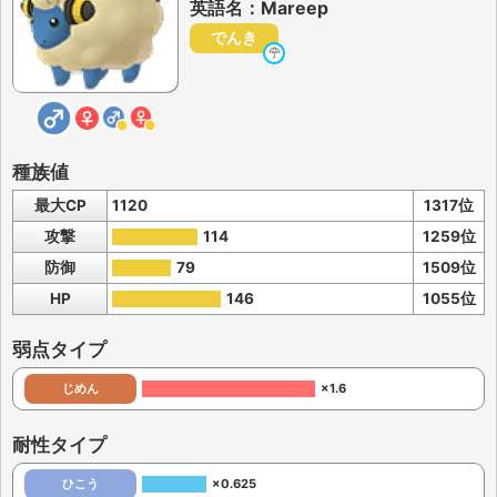
英語名：Mareep
でんき
種族値
最大CP
1120
1317位
攻撃
114
1259位
防御
79
1509位
HP
146
1055位
弱点タイプ
じめん
×1.6
耐性タイプ
ひこう
×0.625