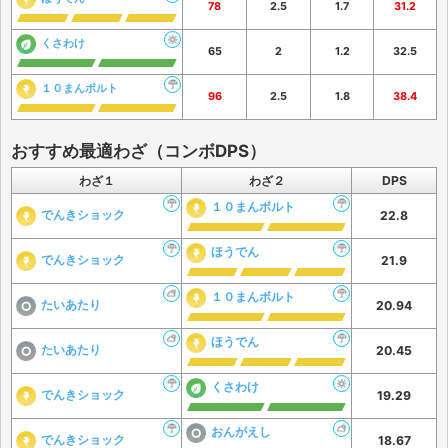
78
2.5
1.7
31.2
くさわけ
65
2
1.2
32.5
１０まんボルト
96
2.5
1.8
38.4
おすすめ最適わざ（コンボDPS）
わざ１
わざ２
DPS
１０まんボルト
でんきショック
22.8
ほうでん
でんきショック
21.9
１０まんボルト
たいあたり
20.94
ほうでん
たいあたり
20.45
くさわけ
でんきショック
19.29
おんがえし
でんきショック
18.67