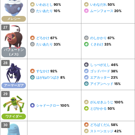
いわおとし
90%
いわなだれ
50%
たいあたり
10%
ムーンフォース
20%
メレシー
どろかけ
67%
のしかかり
67%
たいあたり
33%
くさわけ
33%
パフュートン
(メス)
しっぺがえし
46%
すなかけ
92%
ゴッドバード
38%
はがねのつばさ
8%
エアカッター
23%
アイアンヘッド
15%
アーマーガア
がんせきふうじ
100%
シャドークロー
100%
とびかかる
50%
ワナイダー
どろばくだん
58%
ストーンエッジ
42%