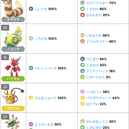
スピードスター
70%
ふいうち
100%
くさわけ
60%
かわらわり
20%
オオタチ
いわなだれ
60%
ころがる
100%
ドリルライナー
60%
ノコッチ
つじぎり
64%
くさわけ
45%
バレットパンチ
100%
アイアンヘッド
18%
シザークロス
9%
ハッサム
じゃれつく
56%
でんきショック
100%
パラボラチャージ
44%
ほうでん
22%
デデンネ
がんせきふうじ
50%
ようかいえき
50%
くさむすび
25%