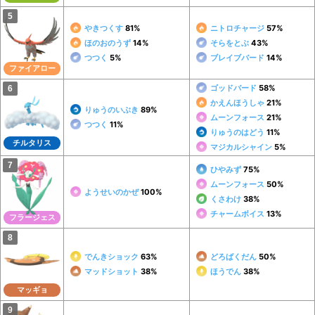
やきつくす
81%
ニトロチャージ
57%
ほのおのうず
14%
そらをとぶ
43%
つつく
5%
ブレイブバード
14%
ファイアロー
ゴッドバード
58%
かえんほうしゃ
21%
りゅうのいぶき
89%
ムーンフォース
21%
つつく
11%
りゅうのはどう
11%
チルタリス
マジカルシャイン
5%
ひやみず
75%
ムーンフォース
50%
ようせいのかぜ
100%
くさわけ
38%
チャームボイス
13%
フラージェス
でんきショック
63%
どろばくだん
50%
マッドショット
38%
ほうでん
38%
マッギョ