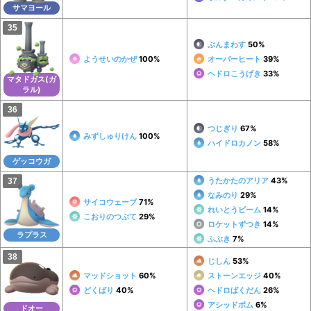
サマヨール
ぶんまわす
50%
ようせいのかぜ
100%
オーバーヒート
39%
ヘドロこうげき
33%
マタドガス(ガ
ラル)
つじぎり
67%
みずしゅりけん
100%
ハイドロカノン
58%
ゲッコウガ
うたかたのアリア
43%
なみのり
29%
サイコウェーブ
71%
れいとうビーム
14%
こおりのつぶて
29%
ロケットずつき
14%
ラプラス
ふぶき
7%
じしん
53%
マッドショット
60%
ストーンエッジ
40%
どくばり
40%
ヘドロばくだん
26%
アシッドボム
6%
ドオー