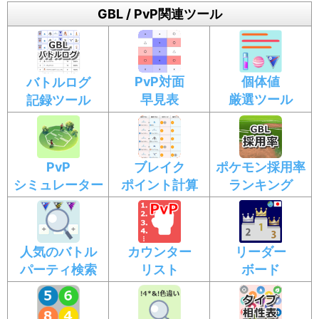
GBL / PvP関連ツール
PvP対面
個体値
バトルログ
早見表
厳選ツール
記録ツール
PvP
ブレイク
ポケモン採用率
シミュレーター
ポイント計算
ランキング
人気のバトル
カウンター
リーダー
パーティ検索
リスト
ボード