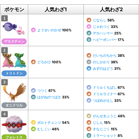
ポケモン
人気わざ1
人気わざ2
じならし
58%
じゃれつく
33%
ようせいのかぜ
100%
デカハンマー
25%
ヘビーボンバー
17%
デカヌチャン
だいちのちから
38%
どろかけ
100%
のしかかり
38%
みずのはどう
31%
トリトドン
ドリルくちばし
67%
つつく
67%
ドリルライナー
67%
はがねのつばさ
33%
つばめがえし
33%
オニドリル
がんせきふうじ
46%
ボルトチェンジ
54%
じしん
15%
むしくい
46%
すなじごく
15%
ミラーショット
8%
フォレトス