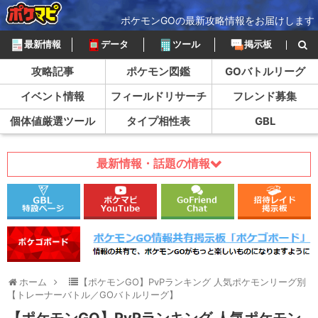
ポケモンGOの最新攻略情報をお届けします
最新情報
データ
ツール
掲示板
攻略記事
ポケモン図鑑
GOバトルリーグ
イベント情報
フィールドリサーチ
フレンド募集
個体値厳選ツール
タイプ相性表
GBL
最新情報・話題の情報
ホーム
【ポケモンGO】PvPランキング 人気ポケモンリーグ別
【トレーナーバトル／GOバトルリーグ】