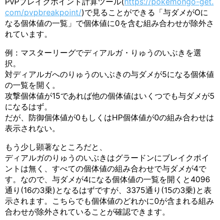
PvPブレイクポイント計算ツール(
https://pokemongo-get.
com/pvpbreakpoint/
)で見ることができる「与ダメがOに
なる個体値の一覧」で個体値に0を含む組み合わせが除外さ
れています。
例：マスターリーグでディアルガ・りゅうのいぶきを選
択。
対ディアルガへのりゅうのいぶきの与ダメが5になる個体値
の一覧を開く。
攻撃個体値が15であれば他の個体値はいくつでも与ダメが5
になるはず。
だが、防御個体値が0もしくはHP個体値が0の組み合わせは
表示されない。
もう少し顕著なところだと、
ディアルガのりゅうのいぶきはグラードンにブレイクポイ
ントは無く、すべての個体値の組み合わせで与ダメが4で
す。なので、与ダメが4になる個体値の一覧を開くと4096
通り(16の3乗)となるはずですが、3375通り(15の3乗)と表
示されます。こちらでも個体値のどれかに0が含まれる組み
合わせが除外されていることが確認できます。