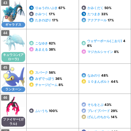
りゅうのいぶき
67%
かみくだく
50%
かみつく
17%
たつまき
33%
たきのぼり
17%
アクアテール
17%
ギャラドス
ウェザーボール(こおり)
4
こなゆき
62%
6%
あまえる
38%
マジカルシャイン
8%
キュウコン(ア
ローラ)
スパーク
56%
なみのり
48%
みずでっぽう
36%
１０まんボルト
44%
チャージビーム
8%
ランターン
そらをとぶ
43%
ふいうち
100%
ブレイブバード
29%
げんしのちから
14%
ファイヤー(ガ
ラル)