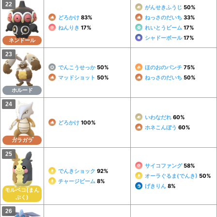
がんせきふうじ
50%
どろかけ
83%
ねっさのだいち
33%
ねんりき
17%
れいとうビーム
17%
シャドーボール
17%
ネンドール
でんこうせっか
50%
ほのおのパンチ
75%
マッドショット
50%
ねっさのだいち
50%
ホルード
いわなだれ
60%
どろかけ
100%
ホネこんぼう
60%
ガラガラ
サイコファング
58%
でんきショック
92%
オーラぐるま(でんき)
50%
チャージビーム
8%
げきりん
8%
モルペコ(まん
ぷく)