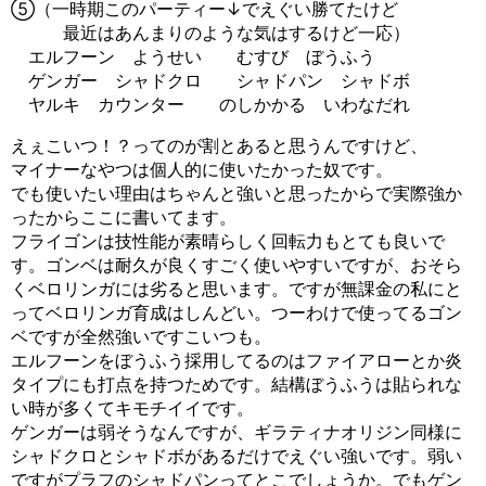
⑤（一時期このパーティー↓でえぐい勝てたけど
最近はあんまりのような気はするけど一応）
エルフーン ようせい むすび ぼうふう
ゲンガー シャドクロ シャドパン シャドボ
ヤルキ カウンター のしかかる いわなだれ
えぇこいつ！？ってのが割とあると思うんですけど、
マイナーなやつは個人的に使いたかった奴です。
でも使いたい理由はちゃんと強いと思ったからで実際強か
ったからここに書いてます。
フライゴンは技性能が素晴らしく回転力もとても良いで
す。ゴンベは耐久が良くすごく使いやすいですが、おそら
くベロリンガには劣ると思います。ですが無課金の私にと
ってベロリンガ育成はしんどい。つーわけで使ってるゴン
ベですが全然強いですこいつも。
エルフーンをぼうふう採用してるのはファイアローとか炎
タイプにも打点を持つためです。結構ぼうふうは貼られな
い時が多くてキモチイイです。
ゲンガーは弱そうなんですが、ギラティナオリジン同様に
シャドクロとシャドボがあるだけでえぐい強いです。弱い
ですがプラフのシャドパンってとこでしょうか。でもゲン