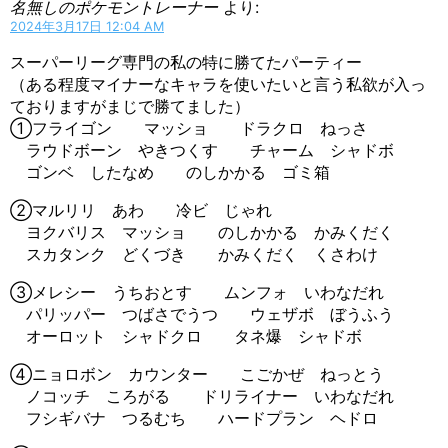
名無しのポケモントレーナー
より:
2024年3月17日 12:04 AM
スーパーリーグ専門の私の特に勝てたパーティー
（ある程度マイナーなキャラを使いたいと言う私欲が入っ
ておりますがまじで勝てました）
①フライゴン マッショ ドラクロ ねっさ
ラウドボーン やきつくす チャーム シャドボ
ゴンベ したなめ のしかかる ゴミ箱
②マルリリ あわ 冷ビ じゃれ
ヨクバリス マッショ のしかかる かみくだく
スカタンク どくづき かみくだく くさわけ
③メレシー うちおとす ムンフォ いわなだれ
パリッパー つばさでうつ ウェザボ ぼうふう
オーロット シャドクロ タネ爆 シャドボ
④ニョロボン カウンター こごかぜ ねっとう
ノコッチ ころがる ドリライナー いわなだれ
フシギバナ つるむち ハードプラン ヘドロ