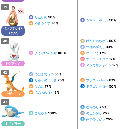
たたりめ
50%
シャドーボール
50%
やきつくす
50%
パンプジン(と
くだい)
げんしのちから
50%
つばめがえし
33%
ようせいのかぜ
100%
ねっぷう
17%
サイコショック
17%
トゲチック
マジカルシャイン
17%
つばさでうつ
50%
りゅうのいぶき
25%
ブラストバーン
67%
ひのこ
17%
ドラゴンクロー
50%
ほのおのうず
8%
リザードン
なみのり
75%
こなゆき
100%
のしかかり
75%
みずのはどう
25%
トドグラー