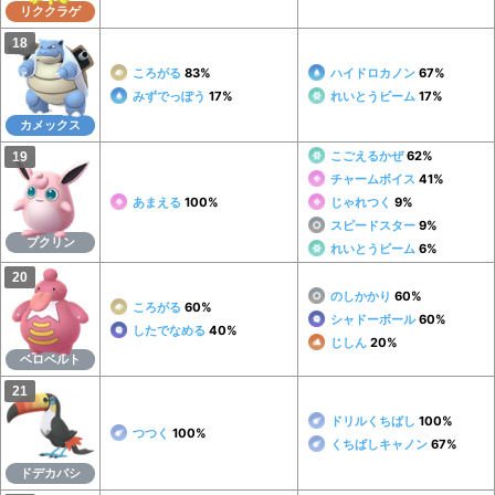
リククラゲ
ころがる
83%
ハイドロカノン
67%
みずでっぽう
17%
れいとうビーム
17%
カメックス
こごえるかぜ
62%
チャームボイス
41%
あまえる
100%
じゃれつく
9%
スピードスター
9%
プクリン
れいとうビーム
6%
のしかかり
60%
ころがる
60%
シャドーボール
60%
したでなめる
40%
じしん
20%
ベロベルト
ドリルくちばし
100%
つつく
100%
くちばしキャノン
67%
ドデカバシ