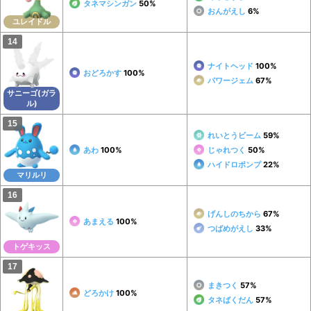
タネマシンガン
50%
おんがえし
6%
ユレイドル
ナイトヘッド
100%
おどろかす
100%
パワージェム
67%
サニーゴ(ガラ
ル)
れいとうビーム
59%
あわ
100%
じゃれつく
50%
ハイドロポンプ
22%
マリルリ
げんしのちから
67%
あまえる
100%
つばめがえし
33%
トゲキッス
まきつく
57%
どろかけ
100%
タネばくだん
57%