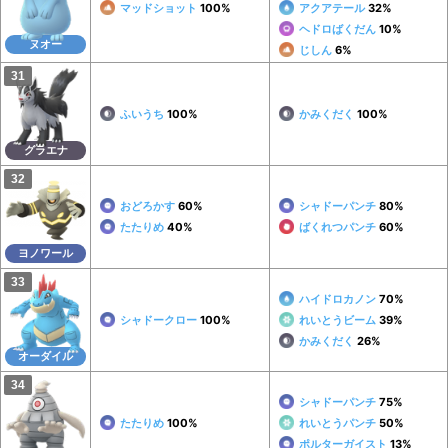
マッドショット
100%
アクアテール
32%
ヘドロばくだん
10%
ヌオー
じしん
6%
ふいうち
100%
かみくだく
100%
グラエナ
おどろかす
60%
シャドーパンチ
80%
たたりめ
40%
ばくれつパンチ
60%
ヨノワール
ハイドロカノン
70%
シャドークロー
100%
れいとうビーム
39%
かみくだく
26%
オーダイル
シャドーパンチ
75%
たたりめ
100%
れいとうパンチ
50%
ポルターガイスト
13%