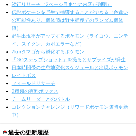
続行リサーチ（2ページ目までの内容が判明）
伝説ポケモンを野生で捕獲することができる（色違い
の可能性あり。個体値は野生捕獲でのランダム個体
値）
野生出現率がアップするポケモン（ライコウ、エンテ
イ、スイクン、カポエラーなど）
7kmタマゴから孵化するポケモン
「GOスナップショット」を撮るとサプライズが発生
日本時間帯の生息地変化スケジュールと出現ポケモン
レイドボス
フィールドリサーチ
2種類の有料ボックス
チームリーダーとのバトル
コレクションチャレンジ（リワードポケモン随時更新
中）
過去の更新履歴