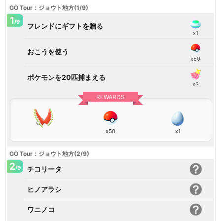
GO Tour：ジョウト地方(1/9)
1
/9
フレンドにギフトを贈る
x1
おこうを使う
x50
ポケモンを20匹捕まえる
x3
REWARDS
x50
x1
GO Tour：ジョウト地方(2/9)
2
/9
チコリータ
ヒノアラシ
ワニノコ