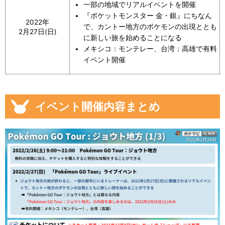
一部の地域でリアルイベントを開催
【2022年2月11日】
『ポケットモンスター 金・銀』にちなん
2022年
で、カントー地方のポケモンの出現ととも
2月27日(日)
「Pokémon GO Tour：ジョウト地方」にシャドウホウ
に新しい旅を始めることになる
オウ登場
メキシコ：モンテレー、台湾：高雄で有料
イベント開催
メダルの画像データ(Pokémon GO Tour：ジョウト地
方)
メダルの画像データ(ライブイベント)
ステッカーの画像データ
イベント開催内容まとめ
イベント中に流れる音楽のサウンドデータ
【2022年1月28日】
ソフトバンクが「Pokémon GO Tour：ジョウト地方」
のチケットが当たるキャンペーンを実施
【2022年1月26日】
「Pokémon GO Tour：ジョウト地方」ジムトレーナー