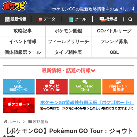
ポケモンGOの最新攻略情報をお届けします
最新情報
データ
ツール
掲示板
攻略記事
ポケモン図鑑
GOバトルリーグ
イベント情報
フィールドリサーチ
フレンド募集
個体値厳選ツール
タイプ相性表
GBL
最新情報・話題の情報
ホーム
攻略情報
【ポケモンGO】Pokémon GO Tour：ジョウト