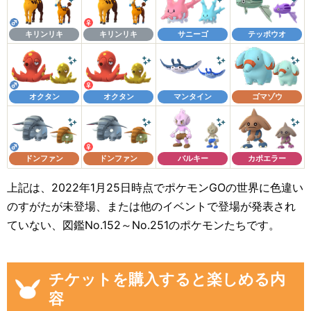
キリンリキ
キリンリキ
サニーゴ
テッポウオ
オクタン
オクタン
マンタイン
ゴマゾウ
ドンファン
ドンファン
バルキー
カポエラー
上記は、2022年1月25日時点でポケモンGOの世界に色違い
のすがたが未登場、または他のイベントで登場が発表され
ていない、図鑑No.152～No.251のポケモンたちです。
チケットを購入すると楽しめる内
容