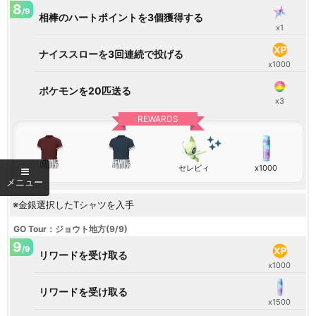
8
/9
相棒のハートポイントを3個獲得する
x1
ナイススローを3回連続で投げる
x1000
ポケモンを20匹送る
x3
REWARDS
セレビィ
x1000
※金銀選択したTシャツを入手
GO Tour：ジョウト地方(9/9)
9
/9
リワードを受け取る
x1000
リワードを受け取る
x1500