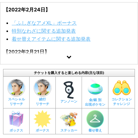
【2022年2月24日】
「ふしぎなアメXL」ボーナス
特別なわざに関する追加発表
着せ替えアイテムに関する追加発表
【2022年2月21日】
「APEX」はリトレーンすることで与ダメージ量が減少
する
チケットを購入すると楽しめる内容(主な項目)
「Pokémon GO Tour」ライブイベント（2月27日
（日））のスペシャルリサーチでは色違いのミュウツ
ーと出会える
スペシャル
続行
コレクション
金/銀 別
アンノーン
リサーチ
リサーチ
チャレンジ
出現ポケモン
【2022年2月18日】
「Pokémon GO Tour：ジョウト地方」ジムトレーナー
ボックス
コンテスト結果発表
ボーナス
ステッカー
着せ替え