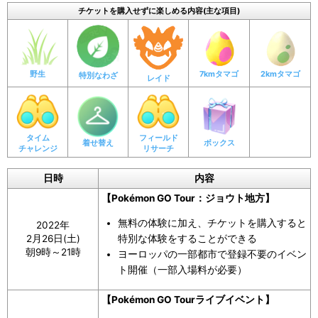
チケットを購入せずに楽しめる内容(主な項目)
【2022年2月17日】
「実世界でのPokémon GO Tour：ジョウト地方のお祝
い」をヨーロッパの一部都市で開催
野生
7kmタマゴ
2kmタマゴ
特別なわざ
レイド
【2022年2月16日】
続行リサーチで「シャドウルギア・APEX」と「シャド
タイム
フィールド
ウホウオウ・APEX」の「 両方 」と遭遇できる（2022
着せ替え
ボックス
チャレンジ
リサーチ
年2月16日追加発表）
コレクションチャレンジの数が「9個」から「10個」に
日時
内容
1個増加
【Pokémon GO Tour：ジョウト地方】
着せ替えアイテムのリワード（2022年2月16日発表）
無料の体験に加え、チケットを購入すると
2022年
イベント中に捕まえた「ルギア」は「エアロブラス
特別な体験をすることができる
2月26日(土)
ト」、「ホウオウ」は「せいなるほのお」を覚えてい
朝9時～21時
ヨーロッパの一部都市で登録不要のイベン
ト開催（一部入場料が必要）
る（2022年2月16日発表）
「ヘラクロス」と「サニーゴ」が全世界のレイドに登
【Pokémon GO Tourライブイベント】
場（2022年2月16日発表）