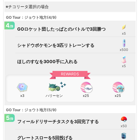
※チコリータ選択の場合
GO Tour：ジョウト地方(4/9)
4
/9
GOロケット団したっぱとのバトルで3回勝つ
x5
シャドウポケモンを3匹リトレーンする
x500
ほしのすなを3000手に入れる
x5
REWARDS
x3
ハリーセン
x25
x25
GO Tour：ジョウト地方(5/9)
5
/9
フィールドリサーチタスクを3回完了する
x50
グレートスローを5回投げる