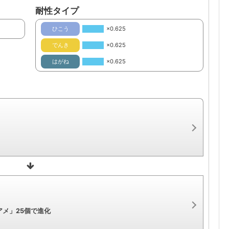
耐性タイプ
ひこう
×0.625
でんき
×0.625
はがね
×0.625
メ」25個で進化