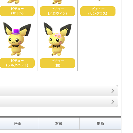
ピチュー
ピチュー
ピチュー
(サトシ)
(ハロウィン)
(サングラス)
ピチュー
ピチュー
(シルクハット)
(桜)
評価
対策
動画