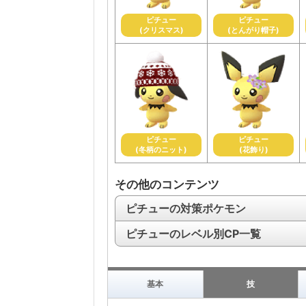
ピチュー
ピチュー
(クリスマス)
(とんがり帽子)
ピチュー
ピチュー
(冬柄のニット)
(花飾り)
その他のコンテンツ
ピチューの対策ポケモン
ピチューのレベル別CP一覧
基本
技