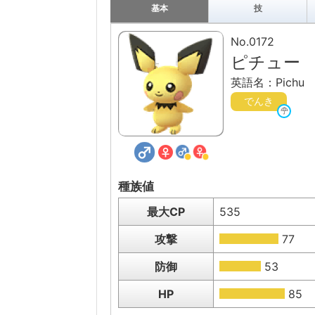
基本
技
No.0172
ピチュー
英語名：Pichu
でんき
種族値
最大CP
535
攻撃
77
防御
53
HP
85