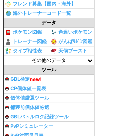
フレンド募集【国内・海外】
海外トレーナーコード一覧
データ
ポケモン図鑑
色違いポケモン
トレーナー図鑑
がんばﾘﾎﾞﾝ図鑑
タイプ相性表
天候ブースト
その他のデータ
ツール
GBL検定
new!
CP個体値一覧表
個体値厳選ツール
捕獲前個体値厳選
GBLバトルログ記録ツール
PvPシミュレーター
PvP対面早見表