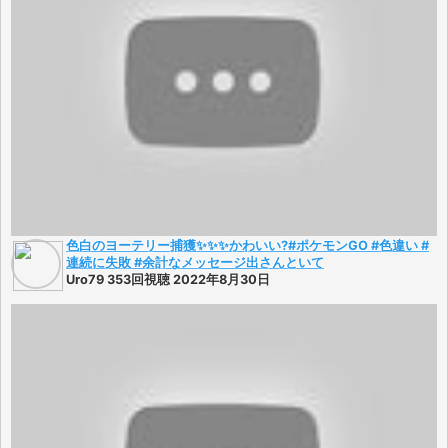
色白のヨーテリー捕獲✨✨✨かわいい?#ポケモンGO #色違い #
連続に失敗 #余計なメッセージ出さんといて
Uro79 353回視聴 2022年8月30日