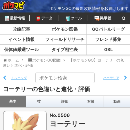
ポケモンGOの最新攻略情報をお届けします
最新情報
データ
ツール
掲示板
攻略記事
ポケモン図鑑
GOバトルリーグ
イベント情報
フィールドリサーチ
フレンド募集
個体値厳選ツール
タイプ相性表
GBL
ホーム
ポケモンGO図鑑
【ポケモンGO】ヨーテリーの色
違いと進化・評価
ミルホッグ
ハーデリア
ヨーテリーの色違いと進化・評価
基本
技
評価
対策
動画
No.0506
ヨーテリー