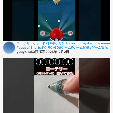
ヨーテリーゲット[17] #ポケモン #pokemon #pikachu #anime
#yuuya#ShortsポケモンGO#ゲーム#ゲーム配信#ゲーム実況
yuuya 1353回視聴 2025年12月2日