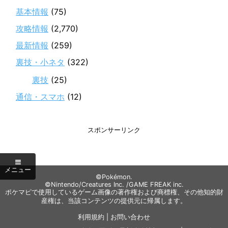
基本情報
(75)
攻略情報
(2,770)
最新情報
(259)
裏技・小ネタ
(322)
裏技
(25)
通信・スマホ
(12)
スポンサーリンク
©Pokémon.
©Nintendo/Creatures Inc. /GAME FREAK inc.
ポケマピで使用しているゲーム画像の著作権および商標権、その他知的財
産権は、当該コンテンツの提供元に帰属します。
利用規約
|
お問い合わせ