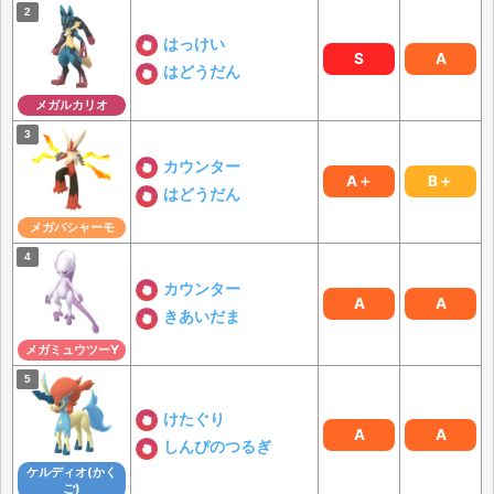
はっけい
S
A
はどうだん
メガルカリオ
カウンター
A＋
B＋
はどうだん
メガバシャーモ
カウンター
A
A
きあいだま
メガミュウツーY
けたぐり
A
A
しんぴのつるぎ
ケルディオ(かく
ご)