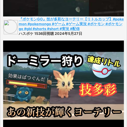
『ポケモンGO』技が多彩なヨーテリー【リトルカップ】#poke
mon #pokemongo #ゲーム #ゲーム実況 #ポケモン #ポケモン
go #gbl #shorts #short #実況 #配信
ハスポケ 1536回視聴 2024年5月27日