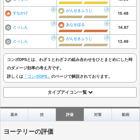
がんせきふうじ
すなかけ
15.48
あなをほる
とっしん
14.87
がんせきふうじ
とっしん
13.49
コンボDPSとは、わざ１とわざ２の組み合わせをひとまとめにした時
のダメージ効率の考え方です。
詳しくは
「コンボDPS」
のページで解説されております。
タイプアイコン一覧
基本
技
評価
対策
動画
ヨーテリーの評価