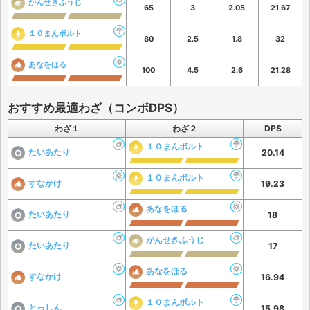
がんせきふうじ
65
3
2.05
21.67
１０まんボルト
80
2.5
1.8
32
あなをほる
100
4.5
2.6
21.28
おすすめ最適わざ（コンボDPS）
わざ１
わざ２
DPS
１０まんボルト
たいあたり
20.14
１０まんボルト
すなかけ
19.23
あなをほる
たいあたり
18
がんせきふうじ
たいあたり
17
あなをほる
すなかけ
16.94
１０まんボルト
とっしん
15.98