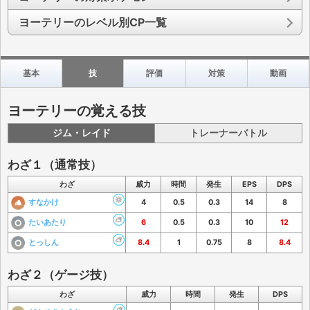
ヨーテリーのレベル別CP一覧
基本
技
評価
対策
動画
ヨーテリーの覚える技
ジム・レイド
トレーナーバトル
わざ１（通常技）
わざ
威力
時間
発生
EPS
DPS
すなかけ
4
0.5
0.3
14
8
たいあたり
6
0.5
0.3
10
12
とっしん
8.4
1
0.75
8
8.4
わざ２（ゲージ技）
わざ
威力
時間
発生
DPS