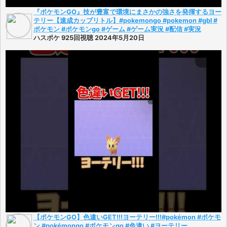
『ポケモンGO』技が豊富で環境にまさかの強さを発揮するヨー
テリー【速成カップリトル】#pokemongo #pokemon #gbl #
ポケモン #ポケモンgo #ゲーム #ゲーム実況 #配信 #実況
ハスポケ 925回視聴 2024年5月20日
【ポケモンGO】色違いGET!!!ヨーテリー!!!#pokémon #ポケモ
ン #pokémongo #ポケモンgo #色違い #ヨーテリー