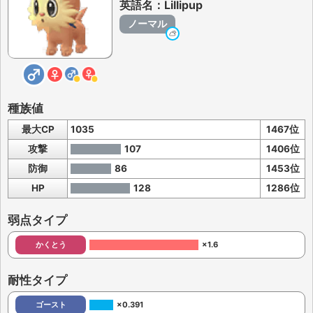
英語名：Lillipup
ノーマル
種族値
最大CP
1035
1467位
攻撃
107
1406位
防御
86
1453位
HP
128
1286位
弱点タイプ
かくとう
×1.6
耐性タイプ
ゴースト
×0.391