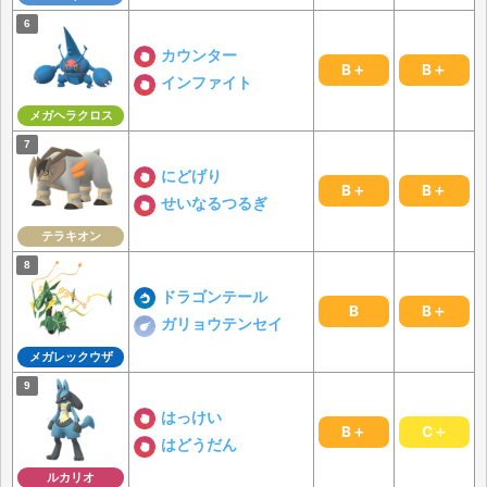
カウンター
B＋
B＋
インファイト
メガヘラクロス
にどげり
B＋
B＋
せいなるつるぎ
テラキオン
ドラゴンテール
B
B＋
ガリョウテンセイ
メガレックウザ
はっけい
B＋
C＋
はどうだん
ルカリオ