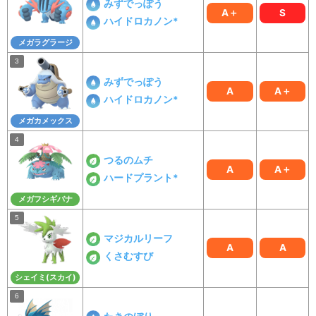
みずでっぽう
A＋
S
ハイドロカノン*
メガラグラージ
みずでっぽう
A
A＋
ハイドロカノン*
メガカメックス
つるのムチ
A
A＋
ハードプラント*
メガフシギバナ
マジカルリーフ
A
A
くさむすび
シェイミ(スカイ)