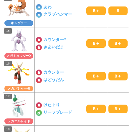
あわ
B＋
B
クラブハンマー
キングラー
カウンター*
B＋
B＋
きあいだま
メガミュウツーX
カウンター
B＋
B＋
はどうだん
メガバシャーモ
けたぐり
B＋
B＋
リーフブレード
メガエルレイド