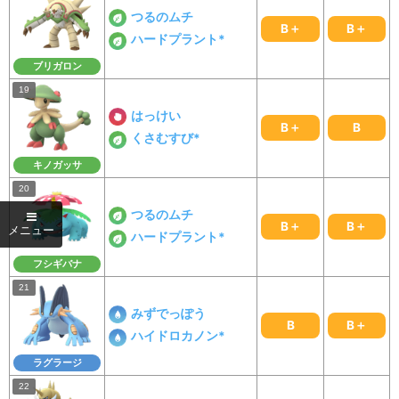
つるのムチ
B＋
B＋
ハードプラント*
ブリガロン
はっけい
B＋
B
くさむすび*
キノガッサ
つるのムチ
B＋
B＋
ハードプラント*
フシギバナ
みずでっぽう
B
B＋
ハイドロカノン*
ラグラージ