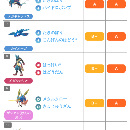
たきのぼり
A
A
ハイドロポンプ
メガギャラドス
たきのぼり
B＋
A
こんげんのはどう*
カイオーガ
はっけい*
B＋
A
はどうだん
メガルカリオ
メタルクロー
B＋
A
きょじゅうざん
ザシアン(けんの
おう)