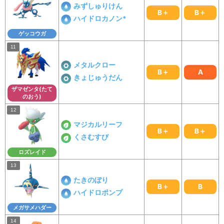
みずしゅりけん
B＋
B＋
ハイドロカノン*
ゲッコウガ
メタルクロー
B＋
A
きょじゅうだん
ザマゼンタ(たて
のおう)
マジカルリーフ
B＋
B＋
くさむすび
ロズレイド
たきのぼり
B＋
B
ハイドロポンプ
メガサメハダー