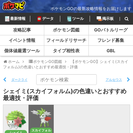
ポケモンGOの最新攻略情報をお届けします
最新情報
データ
ツール
掲示板
攻略記事
ポケモン図鑑
GOバトルリーグ
イベント情報
フィールドリサーチ
フレンド募集
個体値厳選ツール
タイプ相性表
GBL
ホーム
ポケモンGO図鑑
【ポケモンGO】シェイミ(スカイ
フォルム)の色違いとおすすめ最適技・評価
ダークライ
アルセウス
シェイミ(スカイフォルム)の色違いとおすすめ
最適技・評価
スカイフォル
シェイミ