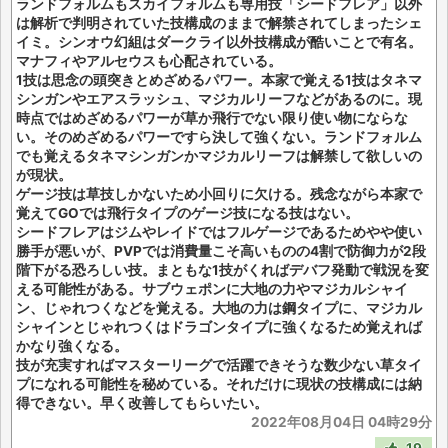
ランドフォルムもスカイフォルムも専用技「シードフレア」以外
は解析で判明されていた技構成のままで解禁されてしまったシェ
イミ。シンオウ幻組はダークライ以外技構成が酷いことで有名。
マナフィやアルセウスも心配されている。
1技は思念の頭突きとめざめるパワー。本家で覚える1技はタネマ
シンガンやエアスラッシュ、マジカルリーフなどがあるのに。現
時点ではめざめるパワーが草か飛行でない限り使い物にならな
い。そのめざめるパワーですら決して強くない。ランドフォルム
でも覚えるタネマシンガンかマジカルリーフは解禁して欲しいの
が現状。
ゲージ技は草技しかないため小回りに欠ける。残念ながら本家で
覚えてGOでは飛行タイプのゲージ技になる技はない。
シードフレアはジムやレイドではフルゲージであるためやや使い
勝手が悪いが、PVPでは消費量こそ高いものの4割で防御力が2段
階下がる恐ろしい技。まともな1技がくればデバフ発動で戦況を変
える可能性がある。サブウェポンに大地の力やマジカルシャイ
ン、じゃれつくなどを覚える。大地の力は鋼タイプに、マジカル
シャインとじゃれつくはドラゴンタイプに強くなるため覚えれば
かなり強くなる。
技が充実すればマスターリーグで活躍できそうな数少ない草タイ
プになれる可能性を秘めている。それだけに現状の技構成には納
得できない。早く改善してもらいたい。
2022年08月04日 04時29分