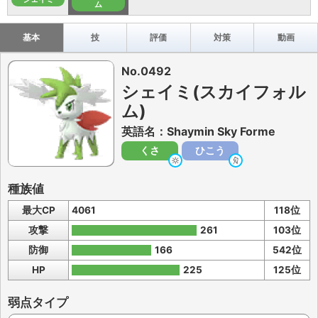
ム
基本
技
評価
対策
動画
No.0492
シェイミ(スカイフォル
ム)
英語名：Shaymin Sky Forme
くさ
ひこう
種族値
最大CP
4061
118位
攻撃
261
103位
防御
166
542位
HP
225
125位
弱点タイプ