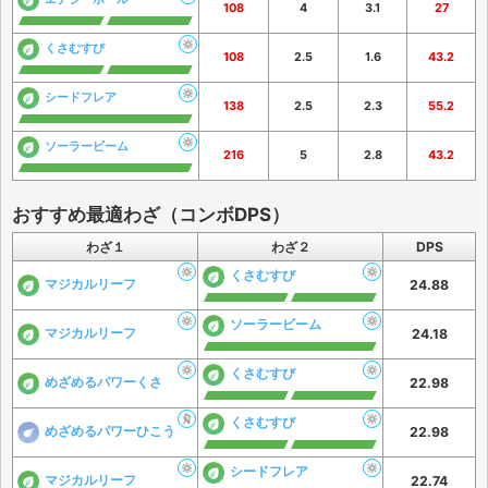
108
4
3.1
27
くさむすび
108
2.5
1.6
43.2
シードフレア
138
2.5
2.3
55.2
ソーラービーム
216
5
2.8
43.2
おすすめ最適わざ（コンボDPS）
わざ１
わざ２
DPS
くさむすび
マジカルリーフ
24.88
ソーラービーム
マジカルリーフ
24.18
くさむすび
めざめるパワーくさ
22.98
くさむすび
めざめるパワーひこう
22.98
シードフレア
マジカルリーフ
22.74