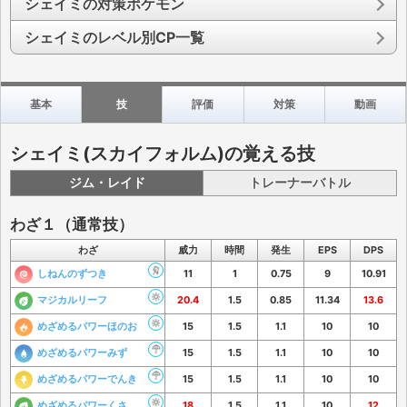
シェイミの対策ポケモン
シェイミのレベル別CP一覧
基本
技
評価
対策
動画
シェイミ(スカイフォルム)の覚える技
ジム・レイド
トレーナーバトル
わざ１（通常技）
わざ
威力
時間
発生
EPS
DPS
しねんのずつき
11
1
0.75
9
10.91
マジカルリーフ
20.4
1.5
0.85
11.34
13.6
めざめるパワーほのお
15
1.5
1.1
10
10
めざめるパワーみず
15
1.5
1.1
10
10
めざめるパワーでんき
15
1.5
1.1
10
10
めざめるパワーくさ
18
1.5
1.1
10
12