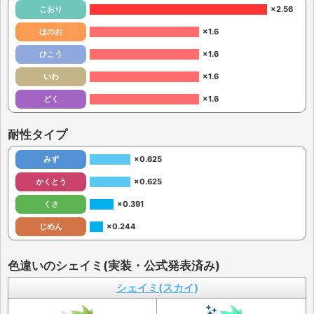
こおり
×2.56
ほのお
×1.6
ひこう
×1.6
いわ
×1.6
どく
×1.6
耐性タイプ
みず
×0.625
かくとう
×0.625
くさ
×0.391
じめん
×0.244
色違いのシェイミ(実装・公式発表済み)
シェイミ(スカイ)