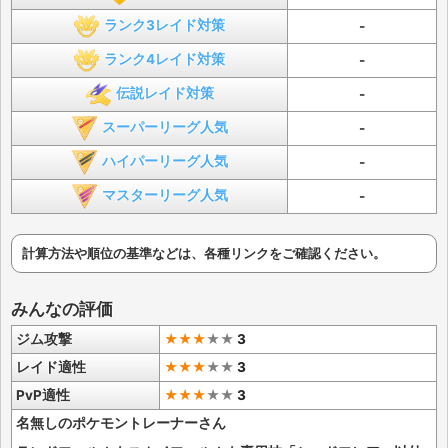
ランク3レイド対策
-
ランク4レイド対策
-
伝説レイド対策
-
スーパーリーグ人気
-
ハイパーリーグ人気
-
マスターリーグ人気
-
計算方法や順位の基準などは、各種リンクをご確認ください。
みんなの評価
ジム攻撃
★★★
★
★
3
レイド適性
★★★
★
★
3
PvP適性
★★★
★
★
3
名無しのポケモントレーナーさん