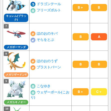
ドラゴンテール
B＋
B
フリーズボルト
キュレム(ブラッ
ク)
ほのおのキバ
B
A
そらをとぶ
メガボーマンダ
ほのおのうず
B
B
ブラストバーン
メガリザードンY
こなゆき
B＋
C＋
ウェザーボール(こお
り)
メガユキノオー