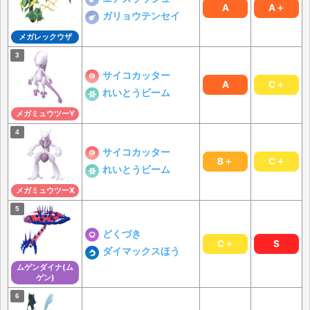
A
A＋
ガリョウテンセイ
メガレックウザ
サイコカッター
A
C＋
れいとうビーム
メガミュウツーY
サイコカッター
B＋
C＋
れいとうビーム
メガミュウツーX
どくづき
C＋
S
ダイマックスほう
ムゲンダイナ(ム
ゲン)