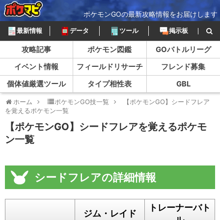
ポケモンGOの最新攻略情報をお届けします
最新情報
データ
ツール
掲示板
攻略記事
ポケモン図鑑
GOバトルリーグ
イベント情報
フィールドリサーチ
フレンド募集
個体値厳選ツール
タイプ相性表
GBL
ホーム
ポケモンGO技一覧
【ポケモンGO】シードフレア
を覚えるポケモン一覧
【ポケモンGO】シードフレアを覚えるポケモ
ン一覧
シードフレアの詳細情報
トレーナーバト
ジム・レイド
ル