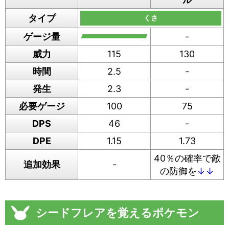
タイプ
くさ
ゲージ量
-
威力
115
130
時間
2.5
-
発生
2.3
-
必要ゲージ
100
75
DPS
46
-
DPE
1.15
1.73
40％の確率で敵
追加効果
-
の防御を
↓↓
シードフレアを覚えるポケモン