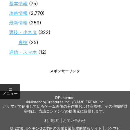
基本情報
(75)
攻略情報
(2,770)
最新情報
(259)
裏技・小ネタ
(322)
裏技
(25)
通信・スマホ
(12)
スポンサーリンク
©Pokémon.
©Nintendo/Creatures Inc. /GAME FREAK inc.
ポケマピで使用しているゲーム画像の著作権および商標権、その他知的財
産権は、当該コンテンツの提供元に帰属します。
利用規約
|
お問い合わせ
© 2016
ポケモンGO攻略の図鑑＆最新攻略情報サイト | ポケマピ