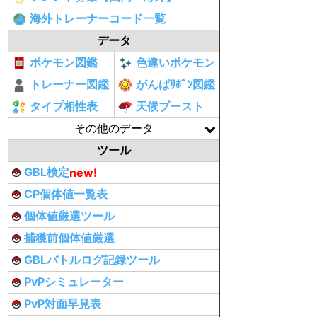
海外トレーナーコード一覧
データ
ポケモン図鑑
色違いポケモン
トレーナー図鑑
がんばﾘﾎﾞﾝ図鑑
タイプ相性表
天候ブースト
その他のデータ
ツール
GBL検定
new!
CP個体値一覧表
個体値厳選ツール
捕獲前個体値厳選
GBLバトルログ記録ツール
PvPシミュレーター
PvP対面早見表